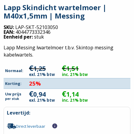
Lapp Skindicht wartelmoer |
M40x1,5mm | Messing
SKU:
LAP-SKT-52103050
EAN:
4044773332346
Eenheid per:
stuk
Lapp Messing lwartelmoer t.b.v. Skintop messing
kabelwartels.
€
€
1,25
1,51
Normaal:
exl. 21% btw
inc. 21% btw
25%
Korting:
€
€
0,94
1,14
Uw prijs
per
stuk
exl. 21% btw
inc. 21% btw
Levertijd:
Direct leverbaar