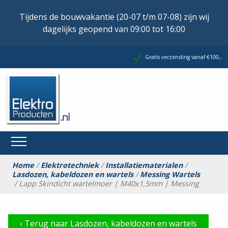
Tijdens de bouwvakantie (20-07 t/m 07-08) zijn wij
dagelijks geopend van 09:00 tot 16:00
Gratis verzending vanaf €100,-
Home
/
Elektrotechniek
/
Installatiematerialen
/
Lasdozen, kabeldozen en wartels
/
Messing Wartels
/ Lapp Skindicht wartelmoer | M40x1,5mm | Messing
‹
Terug naar Lasdozen, kabeldozen en wartels