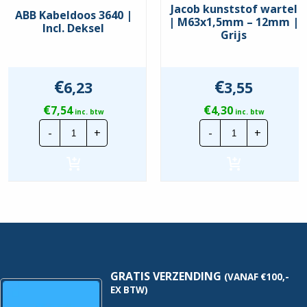
Jacob kunststof wartel
ABB Kabeldoos 3640 |
| M63x1,5mm – 12mm |
Incl. Deksel
Grijs
€
€
6,23
3,55
€
€
7,54
4,30
inc. btw
inc. btw
ABB
Jacob
-
+
-
+
Kabeldoos
kunststof
3640
wartel
|
|
Incl.
M63x1,5mm
Deksel
-
hoeveelheid
12mm
|
Grijs
hoeveelheid
GRATIS VERZENDING
(VANAF €100,-
EX BTW)