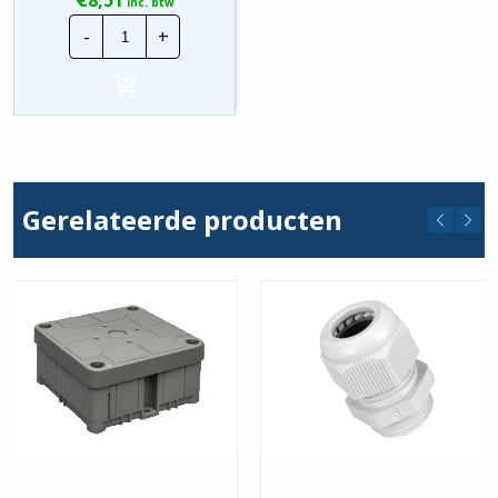
8,51
inc. btw
Lapp
-
+
Skintop
Kabelwartel
MS-
M
|
M40x1,5mm
|
Messing
hoeveelheid
Gerelateerde producten