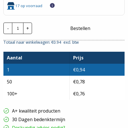
17 op voorraad
Lapp
-
+
Bestellen
Skindicht
wartelmoer
|
Totaal naar winkelwagen: €
0.94
excl. btw
M40x1,5mm
|
Messing
hoeveelheid
Aantal
Prijs
1
€
0,94
50
€
0,78
100+
€
0,76
A+ kwaliteit producten
30 Dagen bedenktermijn
Deskundig advies nodig?