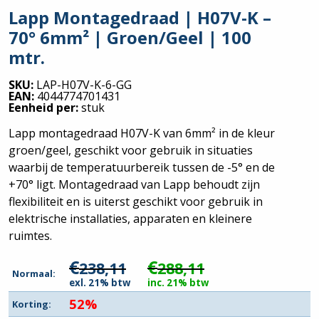
Lapp Montagedraad | H07V-K –
70° 6mm² | Groen/Geel | 100
mtr.
SKU:
LAP-H07V-K-6-GG
EAN:
4044774701431
Eenheid per:
stuk
Lapp montagedraad H07V-K van 6mm² in de kleur
groen/geel, geschikt voor gebruik in situaties
waarbij de temperatuurbereik tussen de -5° en de
+70° ligt. Montagedraad van Lapp behoudt zijn
flexibiliteit en is uiterst geschikt voor gebruik in
elektrische installaties, apparaten en kleinere
ruimtes.
€
€
238,11
288,11
Normaal:
exl. 21% btw
inc. 21% btw
52%
Korting: