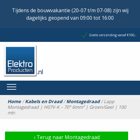
Tijdens de bouwvakantie (20-07 t/m 07-08) zijn wij
dagelijks geopend van 09:00 tot 16:00
Gratis verzending vanaf €100,-
Home
/
Kabels en Draad
/
Montagedraad
/ Lapp
Montagedraad | H07V-K – 70° 6mm² | Groen/Geel | 100
mtr.
‹
Terug naar Montagedraad