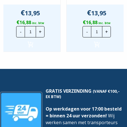
Vochtbarrière
Geen
€
€
13,95
13,95
Food Contact Material
Nee
€
€
16,88
16,88
inc. btw
inc. btw
Lapp
Lapp
REACH
Nee
-
+
-
+
Montagedraad
Montagedraa
|
|
H05V2-
H05V2-
K
K
-
-
90°
90°
0,5mm²
0,5mm²
|
|
Donkerblauw
Zwart
|
|
100
100
mtr.
mtr.
hoeveelheid
hoeveelheid
GRATIS VERZENDING
(VANAF €100,-
EX BTW)
Op werkdagen voor 17:00 besteld
= binnen 24 uur verzonden!
Wij
werken samen met transporteurs