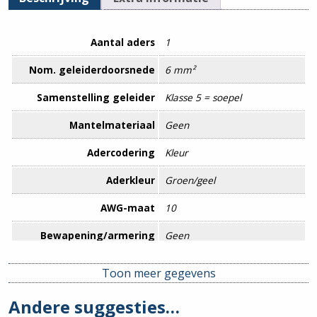
Aantal aders
1
Nom. geleiderdoorsnede
6 mm²
Samenstelling geleider
Klasse 5 = soepel
Mantelmateriaal
Geen
Adercodering
Kleur
Aderkleur
Groen/geel
AWG-maat
10
Bewapening/armering
Geen
Brandvertraging
Volgens IEC/EN 60332-1-2
Toon meer gegevens
Brandvertraging volgens
Ja
Andere suggesties…
IEC 60332-1-2