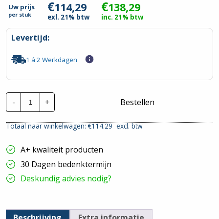
€
€
114,29
138,29
Uw prijs
per
stuk
exl. 21% btw
inc. 21% btw
Levertijd:
1 á 2 Werkdagen
Lapp
-
+
Bestellen
Montagedraad
|
H07V-
Totaal naar winkelwagen: €
114.29
excl. btw
K
-
70°
A+ kwaliteit producten
6mm²
|
30 Dagen bedenktermijn
Groen/Geel
|
Deskundig advies nodig?
100
mtr.
hoeveelheid
Beschrijving
Extra informatie