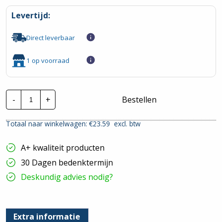
Levertijd:
Direct leverbaar
1 op voorraad
Lapp
-
+
Bestellen
Montagedraad
|
H05V2-
Totaal naar winkelwagen: €
23.59
excl. btw
K
-
90°
A+ kwaliteit producten
0,75mm²
|
30 Dagen bedenktermijn
Bruin
|
Deskundig advies nodig?
100
mtr.
hoeveelheid
Extra informatie