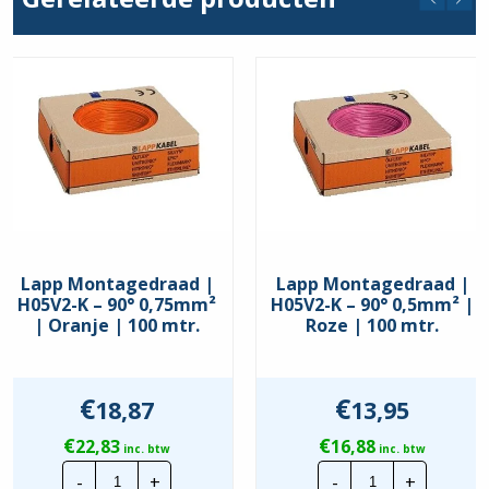
90°
Lapp Montagedraad |
Lapp Montagedraad |
H05V2-K – 90° 0,75mm²
H05V2-K – 90° 0,5mm² |
| Oranje | 100 mtr.
Roze | 100 mtr.
€
€
18,87
13,95
€
€
22,83
16,88
inc. btw
inc. btw
Lapp
Lapp
-
+
-
+
Montagedraad
Montagedraa