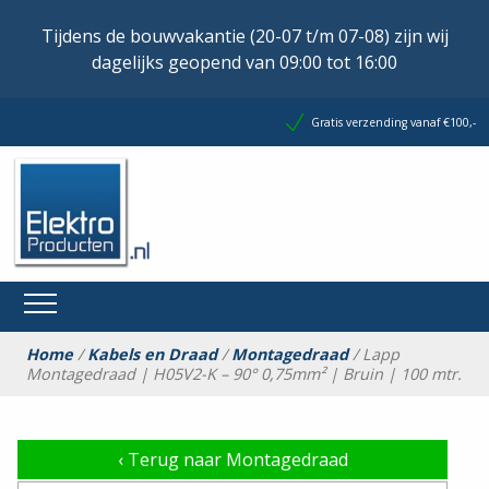
Tijdens de bouwvakantie (20-07 t/m 07-08) zijn wij
dagelijks geopend van 09:00 tot 16:00
Gratis verzending vanaf €100,-
Home
/
Kabels en Draad
/
Montagedraad
/ Lapp
Montagedraad | H05V2-K – 90° 0,75mm² | Bruin | 100 mtr.
‹
Terug naar Montagedraad