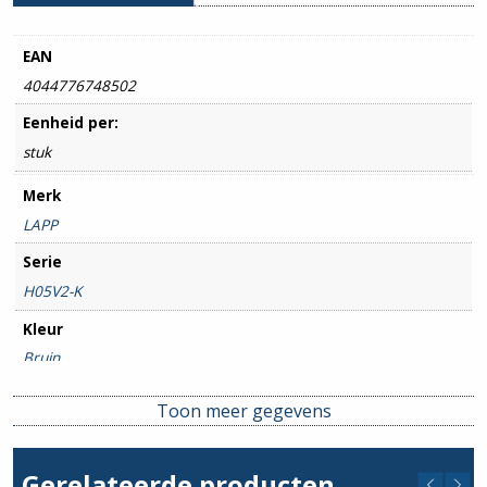
EAN
4044776748502
Eenheid per:
stuk
Merk
LAPP
Serie
H05V2-K
Kleur
Bruin
Doorsnede geleider (mm)
Toon meer gegevens
0.75mm²
Max. Temperatuur
Gerelateerde producten