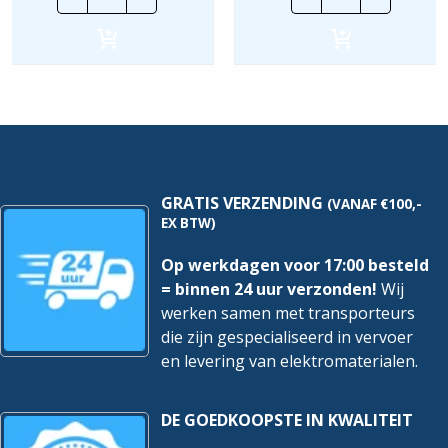
|
|
H05V2-
H05V2-
K
K
-
-
90°
90°
0,75mm²
0,5mm²
|
|
Oranje
Roze
|
|
100
100
mtr.
mtr.
hoeveelheid
hoeveelheid
GRATIS VERZENDING
(VANAF €100,-
EX BTW)
Op werkdagen voor 17:00 besteld
= binnen 24 uur verzonden!
Wij
werken samen met transporteurs
die zijn gespecialiseerd in vervoer
en levering van elektromaterialen.
DE GOEDKOOPSTE IN KWALITEIT