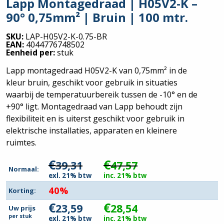
Lapp Montagedraad | H05V2-K –
90° 0,75mm² | Bruin | 100 mtr.
SKU:
LAP-H05V2-K-0.75-BR
EAN:
4044776748502
Eenheid per:
stuk
Lapp montagedraad H05V2-K van 0,75mm² in de
kleur bruin, geschikt voor gebruik in situaties
waarbij de temperatuurbereik tussen de -10° en de
+90° ligt. Montagedraad van Lapp behoudt zijn
flexibiliteit en is uiterst geschikt voor gebruik in
elektrische installaties, apparaten en kleinere
ruimtes.
€
€
39,31
47,57
Normaal:
exl. 21% btw
inc. 21% btw
40%
Korting:
€
€
23,59
28,54
Uw prijs
per
stuk
exl. 21% btw
inc. 21% btw