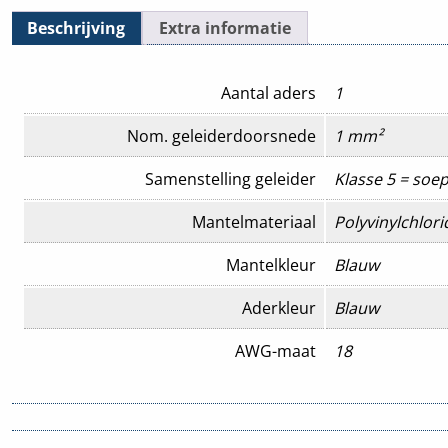
Beschrijving
Extra informatie
Aantal aders
1
Nom. geleiderdoorsnede
1 mm²
Samenstelling geleider
Klasse 5 = soep
Mantelmateriaal
Polyvinylchlori
Mantelkleur
Blauw
Aderkleur
Blauw
AWG-maat
18
AWG-maat
18
Brandvertraging
Nee