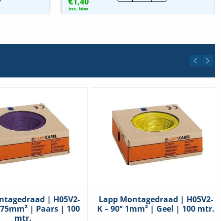
€
indhuls
1,40
|
1mm²
inc. btw
-
Rood
|
100
stuks
hoeveelheid
elheid
ntagedraad | H05V2-
Lapp Montagedraad | H05V2-
0,75mm² | Paars | 100
K – 90° 1mm² | Geel | 100 mtr.
mtr.