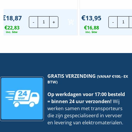
€
€
18,87
13,95
Lapp
Lap
-
+
-
Montagedraad
Mon
€
€
22,83
|
16,88
|
H05V2-
H05
inc. btw
inc. btw
K
K
-
-
90°
90°
0,75mm²
0,5
|
|
Groen
Gee
|
|
100
100
mtr.
mtr
GRATIS VERZENDING
(VANAF €100,- EX
hoeveelheid
hoe
BTW)
Op werkdagen voor 17:00 besteld
= binnen 24 uur verzonden!
Wij
werken samen met transporteurs
die zijn gespecialiseerd in vervoer
en levering van elektromaterialen.