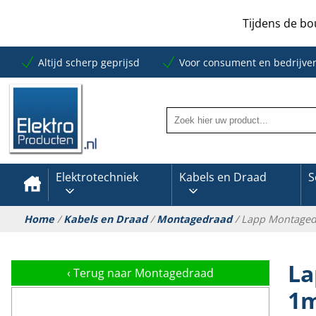
Tijdens de bo
Altijd scherp geprijsd
Voor consument en bedrijve
Elektrotechniek
Kabels en Draad
S
Home
/
Kabels en Draad
/
Montagedraad
/ Lapp Montagedr
La
‹
Terug naar Montagedraad
1m