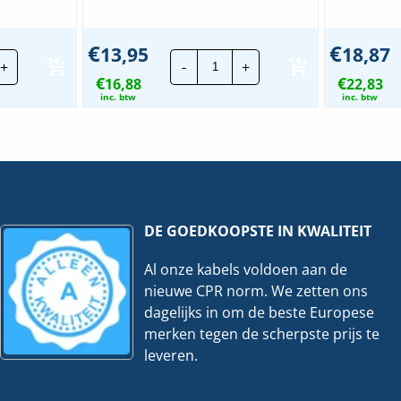
€
€
13,95
18,87
p
Lapp
+
-
+
tagedraad
Montagedraad
€
€
16,88
|
22,83
V2-
H05V2-
inc. btw
inc. btw
K
-
90°
mm²
0,5mm²
|
l
Blauw
|
100
.
mtr.
DE GOEDKOOPSTE IN KWALITEIT
veelheid
hoeveelheid
Al onze kabels voldoen aan de
nieuwe CPR norm. We zetten ons
dagelijks in om de beste Europese
merken tegen de scherpste prijs te
leveren.