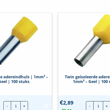
de adereindhuls | 1mm² –
Twin geísoleerde adere
Geel | 100 stuks
1mm² – Geel | 100 
€
2,89
Geïsoleerde
Twin
-
+
-
+
adereindhuls
geísol