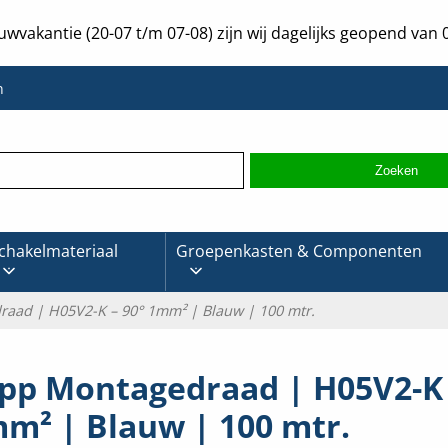
uwvakantie (20-07 t/m 07-08) zijn wij dagelijks geopend van 0
n
chakelmateriaal
Groepenkasten & Componenten
aad | H05V2-K – 90° 1mm² | Blauw | 100 mtr.
pp Montagedraad | H05V2-K 
m² | Blauw | 100 mtr.