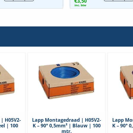
€
|
3,50
adere
1mm²
|
inc. btw
-
1mm²
Geel
-
|
Geel
100
|
stuks
100
hoeveelheid
stuks
hoeve
| H05V2-
Lapp Montagedraad | H05V2-
Lapp Mo
el | 100
K – 90° 0,5mm² | Blauw | 100
K – 90° 
mtr.