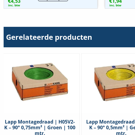
€
€
4,53
adereindhuls
1,94
Toegestane kabelbuitentemperatuur
|
inc. btw
inc. btw
-10 – 90 °C
1mm²
na montage zonder vibratie
-
Rood
|
Toegestane kabelbuitentemperatuur
5 – 70 °C
100
tijdens montage/handeling
stuks
Gerelateerde producten
hoeveelheid
Food Contact Material
Nee
REACH
Nee
Lapp Montagedraad | H05V2-
Lapp Montagedraad 
K – 90° 0,75mm² | Groen | 100
K – 90° 0,5mm² | Ge
mtr.
mtr.