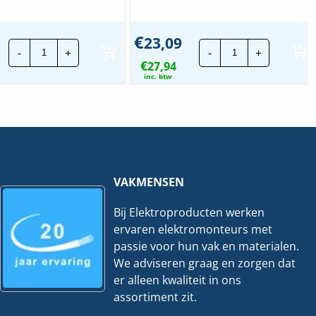
€
23,09
Lapp
Lapp
-
+
-
+
Montagedraad
Montagedraad
€
|
27,94
|
H05V2-
H05V2-
inc. btw
K
K
-
-
90°
90°
0,75mm²
1mm²
|
|
Paars
Geel
|
|
100
100
mtr.
mtr.
VAKMENSEN
hoeveelheid
hoeveelheid
Bij Elektroproducten werken
ervaren elektromonteurs met
passie voor hun vak en materialen.
We adviseren graag en zorgen dat
er alleen kwaliteit in ons
assortiment zit.