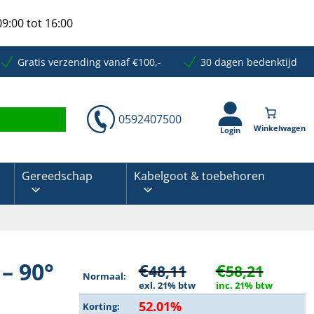
9:00 tot 16:00
Gratis verzending vanaf €100,-
30 dagen bedenktijd
0592407500
Login
Gereedschap
Kabelgoot & toebehoren
– 90°
€
€
48,11
58,21
Normaal:
exl. 21% btw
inc. 21% btw
52.01%
Korting: