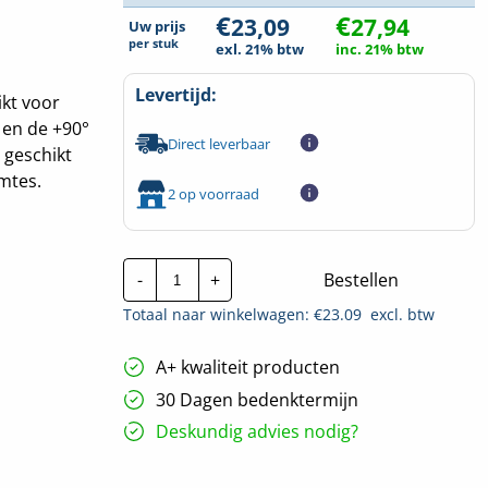
€
€
23,09
27,94
Uw prijs
per
stuk
exl. 21% btw
inc. 21% btw
Levertijd:
kt voor
 en de +90°
Direct leverbaar
t geschikt
imtes.
2 op voorraad
Lapp
-
+
Bestellen
Montagedraad
|
Totaal naar winkelwagen: €
23.09
excl. btw
H05V2-
K
-
A+ kwaliteit producten
90°
1mm²
30 Dagen bedenktermijn
|
Blauw
Deskundig advies nodig?
|
100
mtr.