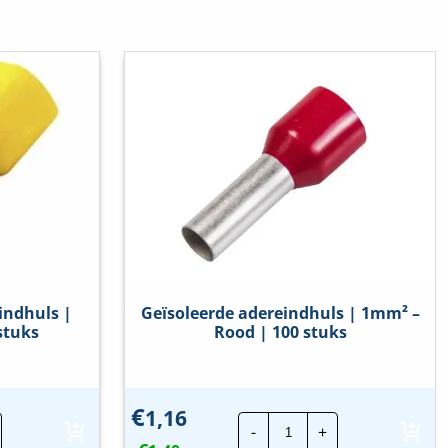
indhuls |
Geïsoleerde adereindhuls | 1mm² –
stuks
Rood | 100 stuks
€
1,16
Geïsoleerde
-
+
eerde
adereindhuls