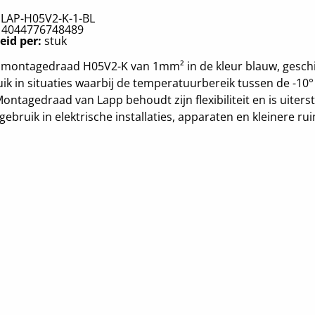
:
LAP-H05V2-K-1-BL
:
4044776748489
eid per:
stuk
 montagedraad H05V2-K van 1mm² in de kleur blauw, geschi
ik in situaties waarbij de temperatuurbereik tussen de -10°
 Montagedraad van Lapp behoudt zijn flexibiliteit en is uiters
gebruik in elektrische installaties, apparaten en kleinere ru