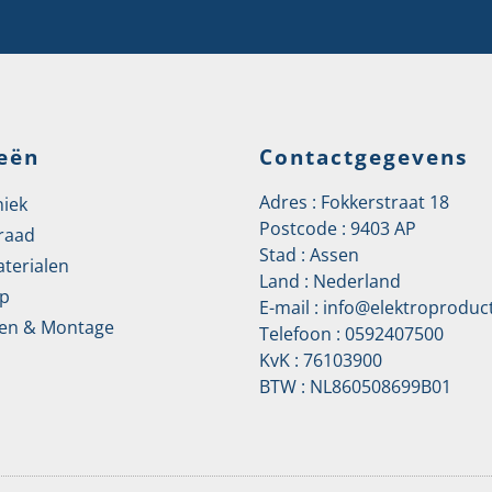
eën
Contactgegevens
Adres : Fokkerstraat 18
niek
Postcode : 9403 AP
raad
Stad : Assen
aterialen
Land : Nederland
p
E-mail :
info@elektroproduct
en & Montage
Telefoon :
0592407500
KvK : 76103900
BTW : NL860508699B01