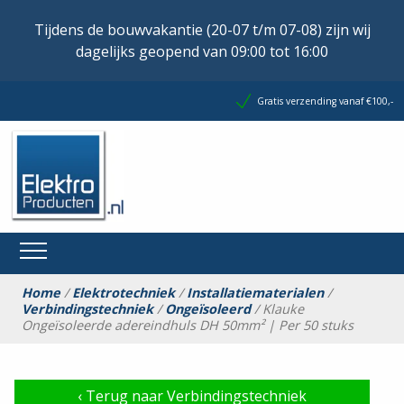
Tijdens de bouwvakantie (20-07 t/m 07-08) zijn wij
dagelijks geopend van 09:00 tot 16:00
Gratis verzending vanaf €100,-
Home
/
Elektrotechniek
/
Installatiematerialen
/
Verbindingstechniek
/
Ongeïsoleerd
/ Klauke
Ongeïsoleerde adereindhuls DH 50mm² | Per 50 stuks
‹
Terug naar Verbindingstechniek