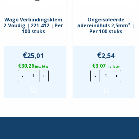
Wago Verbindingsklem
Ongeïsoleerde
2-Voudig | 221-412 | Per
adereindhuls 2,5mm² |
100 stuks
Per 100 stuks
€
€
25,01
2,54
€
€
30,26
3,07
inc. btw
inc. btw
Wago
Ongeïsoleerd
-
+
-
+
Verbindingsklem
adereindhuls
2-
2,5mm²
Voudig
|
|
Per
221-
100
412
stuks
|
hoeveelheid
Per
100
stuks
hoeveelheid