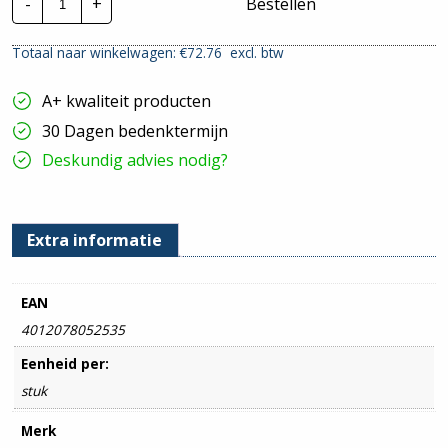
-
+
Bestellen
Ongeïsoleerde
adereindhuls
DH
Totaal naar winkelwagen: €
72.76
excl. btw
50mm²
|
Per
A+ kwaliteit producten
50
stuks
30 Dagen bedenktermijn
hoeveelheid
Deskundig advies nodig?
Extra informatie
EAN
4012078052535
Eenheid per:
stuk
Merk