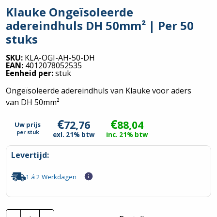
Klauke Ongeïsoleerde
adereindhuls DH 50mm² | Per 50
stuks
SKU:
KLA-OGI-AH-50-DH
EAN:
4012078052535
Eenheid per:
stuk
Ongeïsoleerde adereindhuls van Klauke voor aders
van DH 50mm²
€
€
72,76
88,04
Uw prijs
per
stuk
exl. 21% btw
inc. 21% btw
Levertijd:
1 á 2 Werkdagen
Klauke