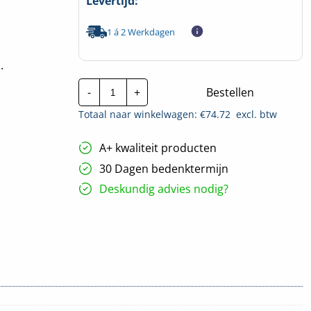
Levertijd:
1 á 2 Werkdagen
.
Kabelgoot
-
+
Bestellen
P31+
Scheidingsschot
Totaal naar winkelwagen: €
74.72
excl. btw
-
3
Meter
A+ kwaliteit producten
hoeveelheid
30 Dagen bedenktermijn
Deskundig advies nodig?