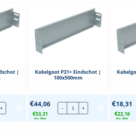
dschot |
Kabelgoot P31+ Eindschot |
Kabelgo
m
100x500mm
€
€
44,06
18,31
elgoot
Kabelgoot
+
-
+
+
P31+
€
€
dschot
53,31
Eindschot
22,16
|
inc. btw
inc. btw
x300mm
100x500mm
veelheid
hoeveelheid