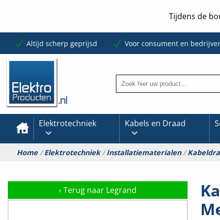
Tijdens de bo
Altijd scherp geprijsd
Voor consument en bedrijve
Elektrotechniek
Kabels en Draad
S
Home
/
Elektrotechniek
/
Installatiematerialen
/
Kabeldr
Ka
‹
Terug naar Legrand
Me