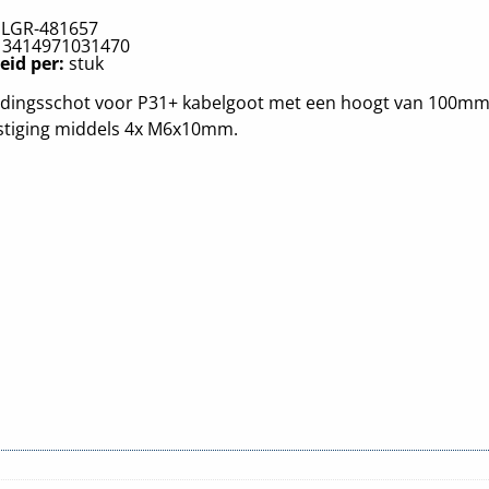
:
LGR-481657
:
3414971031470
eid per:
stuk
idingsschot voor P31+ kabelgoot met een hoogt van 100mm
stiging middels 4x M6x10mm.