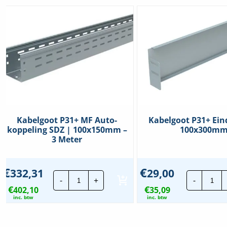
Kabelgoot P31+ MF Auto-
Kabelgoot P31+ Ein
koppeling SDZ | 100x150mm –
100x300m
3 Meter
€
€
332,31
29,00
Kabelgoot
Kab
-
+
-
P31+
P31
€
€
402,10
MF
35,09
Ein
Auto-
|
inc. btw
inc. btw
koppeling
100
SDZ
hoe
|