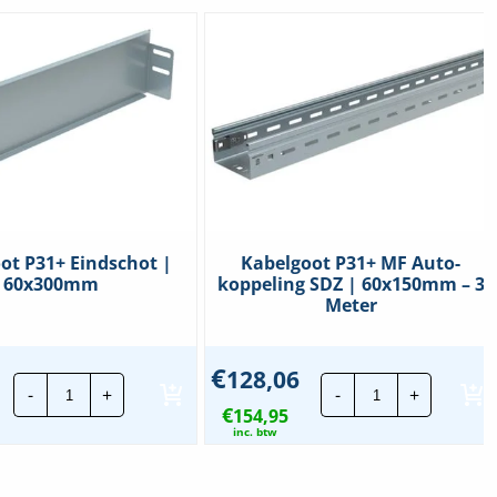
ot P31+ Eindschot |
Kabelgoot P31+ MF Auto-
60x300mm
koppeling SDZ | 60x150mm – 3
Meter
€
128,06
Kabelgoot
Kabelgoot
-
+
-
+
P31+
P31+
€
Eindschot
154,95
MF
|
Auto-
inc. btw
60x300mm
koppeling
hoeveelheid
SDZ
|