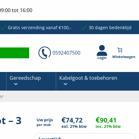
9:00 tot 16:00
Gratis verzending vanaf €100,-
30 dagen bedenktijd
0592407500
Login
Gereedschap
Kabelgoot & toebehoren
er
t – 3
€
€
74,72
90,41
Uw prijs
per
stuk
exl. 21% btw
inc. 21% btw