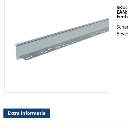
SKU
EAN
Eenh
Sche
Beve
Extra informatie