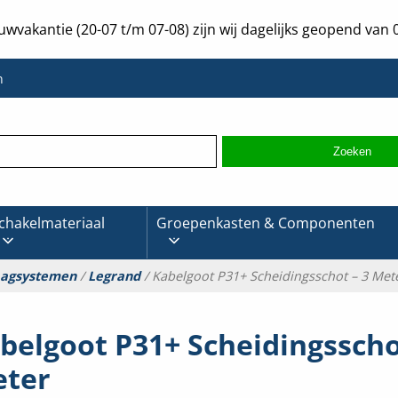
uwvakantie (20-07 t/m 07-08) zijn wij dagelijks geopend van 0
n
chakelmateriaal
Groepenkasten & Componenten
aagsystemen
/
Legrand
/ Kabelgoot P31+ Scheidingsschot – 3 Met
belgoot P31+ Scheidingsscho
ter