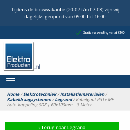
Tijdens de bouwvakantie (20-07 t/m 07-08) zijn wij
dagelijks geopend van 09:00 tot 16:00
Gratis verzending vanaf €100,-
Home
/
Elektrotechniek
/
Installatiematerialen
/
Kabeldraagsystemen
/
Legrand
/ Kabelgoot P31+ MF
Auto-koppeling SDZ | 60x100mm – 3 Meter
‹
Terug naar Legrand