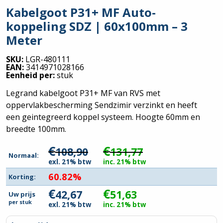
Kabelgoot P31+ MF Auto-
koppeling SDZ | 60x100mm – 3
Meter
SKU:
LGR-480111
EAN:
3414971028166
Eenheid per:
stuk
Legrand kabelgoot P31+ MF van RVS met
oppervlakbescherming Sendzimir verzinkt en heeft
een geintegreerd koppel systeem. Hoogte 60mm en
breedte 100mm.
€
€
108,90
131,77
Normaal:
exl. 21% btw
inc. 21% btw
60.82%
Korting:
€
€
42,67
51,63
Uw prijs
per
stuk
exl. 21% btw
inc. 21% btw