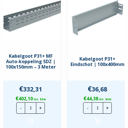
Basisprofiel
Kabelgoot P31+ MF
Kabelgoot P31+
Auto-koppeling SDZ |
Eindschot | 100x400mm
100x150mm – 3 Meter
€
€
332,31
36,68
€
€
402,10
44,38
inc. btw
inc. btw
Kabelgoot
Kabelgoot
-
+
-
+
P31+
P31+
MF
Eindschot
Auto-
|
koppeling
100x400mm
SDZ
hoeveelheid