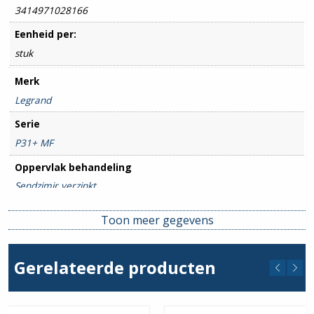
3414971028166
Eenheid per:
stuk
Merk
Legrand
Serie
P31+ MF
Oppervlak behandeling
Sendzimir verzinkt
Breedte goot
Toon meer gegevens
100mm
Hoogte goot
Gerelateerde producten
60mm
Hulpstuk