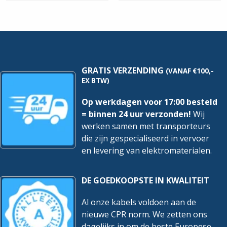
|
100x150mm
-
3
Meter
hoeveelheid
GRATIS VERZENDING
(VANAF €100,-
EX BTW)
Op werkdagen voor 17:00 besteld
= binnen 24 uur verzonden!
Wij
werken samen met transporteurs
die zijn gespecialiseerd in vervoer
en levering van elektromaterialen.
DE GOEDKOOPSTE IN KWALITEIT
Al onze kabels voldoen aan de
nieuwe CPR norm. We zetten ons
dagelijks in om de beste Europese