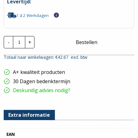
Levertijd:
1 á 2 Werkdagen
Kabelgoot
-
+
Bestellen
P31+
MF
Auto-
Totaal naar winkelwagen: €
42.67
excl. btw
koppeling
SDZ
|
A+ kwaliteit producten
60x100mm
-
30 Dagen bedenktermijn
3
Meter
Deskundig advies nodig?
hoeveelheid
Extra informatie
EAN