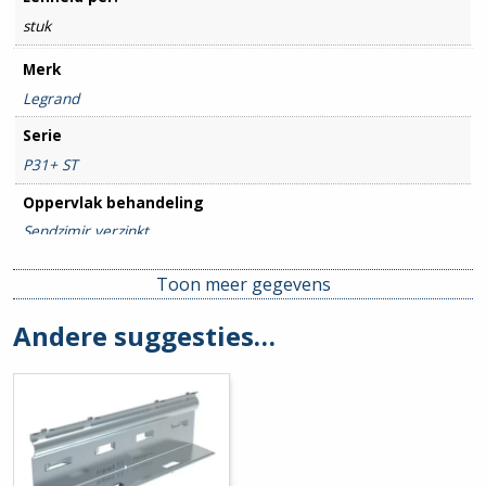
stuk
Merk
Legrand
Serie
P31+ ST
Oppervlak behandeling
Sendzimir verzinkt
Breedte goot
Toon meer gegevens
200mm
Andere suggesties…
Hoogte goot
60mm
Hulpstuk
Basisprofiel