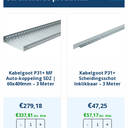
Kabelgoot P31+ MF
Kabelgoot P31+
Auto-koppeling SDZ |
Scheidingsschot
60x400mm – 3 Meter
Inklikbaar – 3 Meter
€
€
279,18
47,25
€
€
337,81
57,17
inc. btw
inc. btw
Kabelgoot
Kabelgoot
-
+
-
+
P31+
P31+