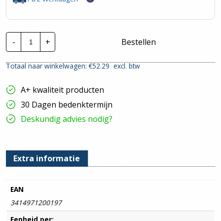
Kabelgoot
-
+
Bestellen
P31+
ST
-
Totaal naar winkelwagen: €
52.29
excl. btw
SDZ
|
60x200mm
A+ kwaliteit producten
-
3
30 Dagen bedenktermijn
Meter
hoeveelheid
Deskundig advies nodig?
Extra informatie
EAN
3414971200197
Eenheid per: