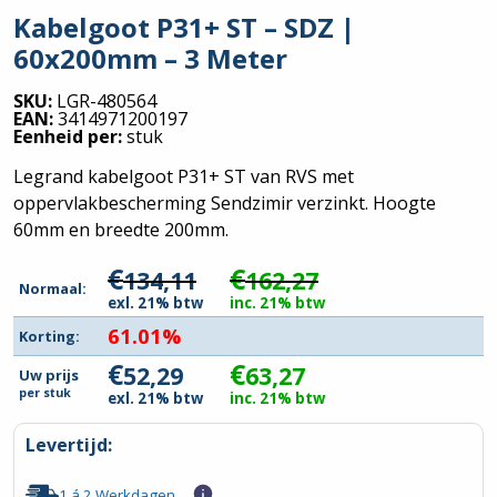
Kabelgoot P31+ ST – SDZ |
60x200mm – 3 Meter
SKU:
LGR-480564
EAN:
3414971200197
Eenheid per:
stuk
Legrand kabelgoot P31+ ST van RVS met
oppervlakbescherming Sendzimir verzinkt. Hoogte
60mm en breedte 200mm.
€
€
134,11
162,27
Normaal:
exl. 21% btw
inc. 21% btw
61.01%
Korting:
€
€
52,29
63,27
Uw prijs
per
stuk
exl. 21% btw
inc. 21% btw
Levertijd:
1 á 2 Werkdagen