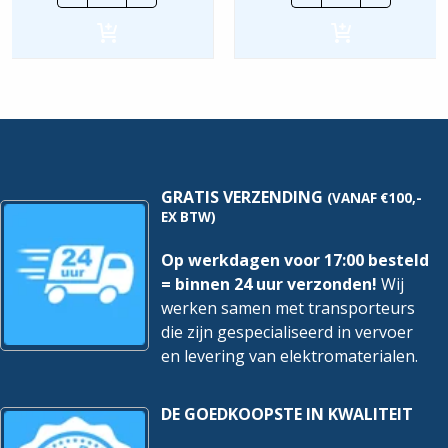
MF
Scheidingssch
Auto-
Inklikbaar
koppeling
-
SDZ
3
|
Meter
60x400mm
hoeveelheid
-
3
Meter
hoeveelheid
GRATIS VERZENDING
(VANAF €100,-
EX BTW)
Op werkdagen voor 17:00 besteld
= binnen 24 uur verzonden!
Wij
werken samen met transporteurs
die zijn gespecialiseerd in vervoer
en levering van elektromaterialen.
DE GOEDKOOPSTE IN KWALITEIT