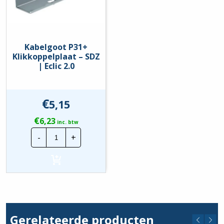
Kabelgoot P31+
Klikkoppelplaat – SDZ
| Eclic 2.0
€
5,15
€
6,23
inc. btw
Kabelgoot
-
+
P31+
Klikkoppelplaat
-
SDZ
|
Eclic
2.0
hoeveelheid
Gerelateerde producten