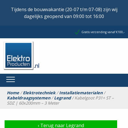
Tijdens de bouwvakantie (20-07 t/m 07-08) zijn wij
dagelijks geopend van 09:00 tot 16:00
Gratis verzending vanaf €100,-
Home
/
Elektrotechniek
/
Installatiematerialen
/
Kabeldraagsystemen
/
Legrand
/ Kabelgoot P31+ ST –
SDZ | 60x200mm – 3 Meter
‹
Terug naar Legrand