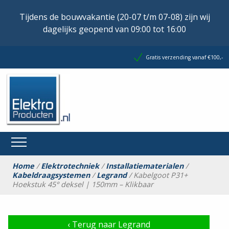
Tijdens de bouwvakantie (20-07 t/m 07-08) zijn wij
dagelijks geopend van 09:00 tot 16:00
Gratis verzending vanaf €100,-
Home
/
Elektrotechniek
/
Installatiematerialen
/
Kabeldraagsystemen
/
Legrand
/ Kabelgoot P31+
Hoekstuk 45° deksel | 150mm – Klikbaar
‹
Terug naar Legrand