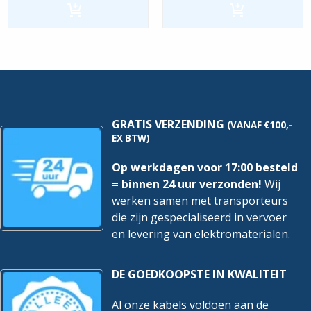
Auto-
Auto-
koppeling
koppeling
SDZ
SDZ
|
|
60x600mm
100x300mm
-
-
3
3
Meter
Meter
hoeveelheid
hoeveelheid
GRATIS VERZENDING
(VANAF €100,-
EX BTW)
Op werkdagen voor 17:00 besteld
= binnen 24 uur verzonden!
Wij
werken samen met transporteurs
die zijn gespecialiseerd in vervoer
en levering van elektromaterialen.
DE GOEDKOOPSTE IN KWALITEIT
Al onze kabels voldoen aan de