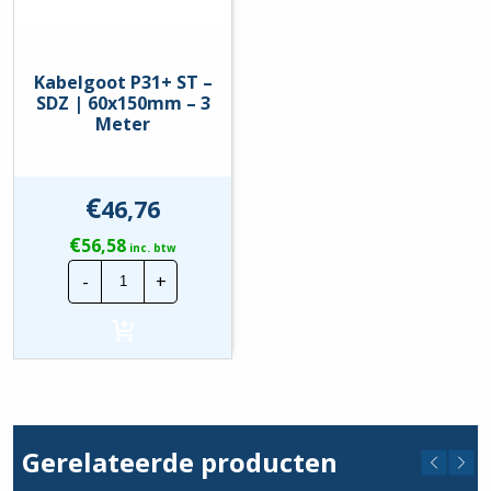
Kabelgoot P31+ ST –
SDZ | 60x150mm – 3
Meter
€
46,76
€
56,58
inc. btw
Kabelgoot
-
+
P31+
ST
-
SDZ
|
60x150mm
-
3
Meter
hoeveelheid
Gerelateerde producten