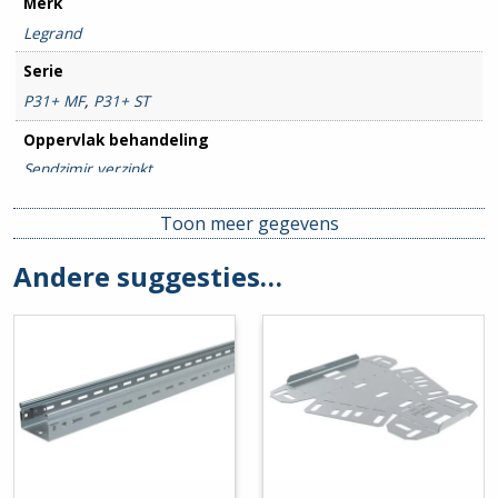
Merk
Legrand
Serie
P31+ MF
,
P31+ ST
Oppervlak behandeling
Sendzimir verzinkt
Breedte goot
Toon meer gegevens
150mm
Andere suggesties…
Hoogte goot
60mm
Hulpstuk
Deksel
,
Hoekstuk