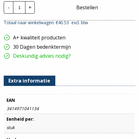
Kabelgoot
-
+
Bestellen
P31+
Hoekstuk
45°
Totaal naar winkelwagen: €
40.53
excl. btw
deksel
|
150mm
A+ kwaliteit producten
-
Klikbaar
30 Dagen bedenktermijn
hoeveelheid
Deskundig advies nodig?
Extra informatie
EAN
3414971041134
Eenheid per:
stuk