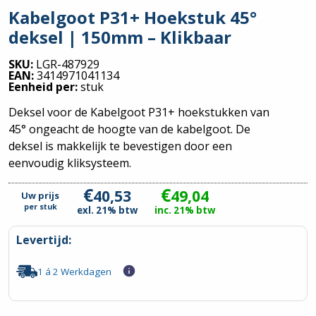
Kabelgoot P31+ Hoekstuk 45°
deksel | 150mm – Klikbaar
SKU:
LGR-487929
EAN:
3414971041134
Eenheid per:
stuk
Deksel voor de Kabelgoot P31+ hoekstukken van
45° ongeacht de hoogte van de kabelgoot. De
deksel is makkelijk te bevestigen door een
eenvoudig kliksysteem.
€
€
40,53
49,04
Uw prijs
per
stuk
exl. 21% btw
inc. 21% btw
Levertijd:
1 á 2 Werkdagen