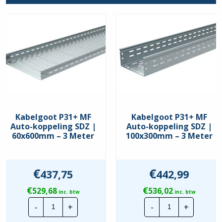
Kabelgoot P31+ MF
Kabelgoot P31+ MF
Auto-koppeling SDZ |
Auto-koppeling SDZ |
60x600mm – 3 Meter
100x300mm – 3 Meter
€
€
437,75
442,99
€
€
529,68
536,02
inc. btw
inc. btw
Kabelgoot
Kabelgoot
-
+
-
+
P31+
P31+
MF
MF