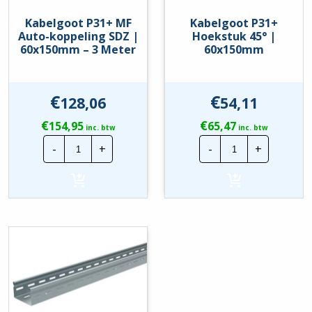
Kabelgoot P31+ MF
Kabelgoot P31+
Auto-koppeling SDZ |
Hoekstuk 45° |
60x150mm – 3 Meter
60x150mm
€
€
128,06
54,11
€
€
154,95
65,47
inc. btw
inc. btw
Kabelgoot
Kabelgoot
-
+
-
+
P31+
P31+
MF
Hoekstuk
Auto-
45°
koppeling
|
SDZ
60x150mm
|
hoeveelheid
60x150mm
-
3
Meter
hoeveelheid