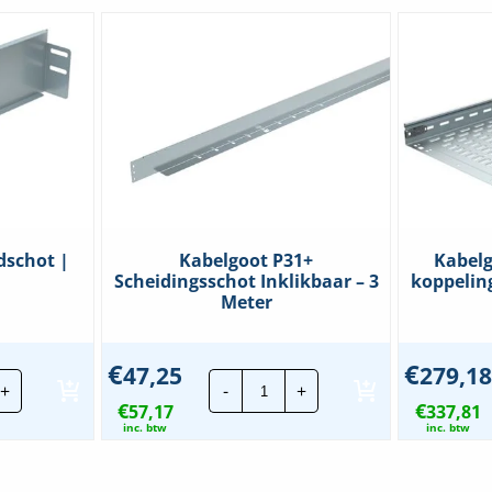
dschot |
Kabelgoot P31+
Kabelg
Scheidingsschot Inklikbaar – 3
koppelin
Meter
€
€
47,25
279,18
elgoot
Kabelgoot
+
-
+
+
P31+
€
€
dschot
57,17
Scheidingsschot
337,81
Inklikbaar
inc. btw
inc. btw
200mm
-
veelheid
3
Meter