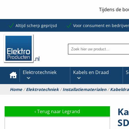
Tijdens de bo
Altijd scherp geprijsd
Voor consument en bedrijve
Elektrotechniek
Kabels en Draad
S
Home
/
Elektrotechniek
/
Installatiematerialen
/
Kabeldr
Ka
‹
Terug naar Legrand
SD