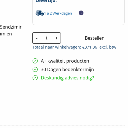
Levertijd:
1 á 2 Werkdagen
 Sendzimir
0mm en
Kabelgoot
-
+
Bestellen
P31+
MF
Totaal naar winkelwagen: €
371.36
excl. btw
Auto-
koppeling
SDZ
A+ kwaliteit producten
|
100x200mm
30 Dagen bedenktermijn
-
3
Deskundig advies nodig?
Meter
hoeveelheid