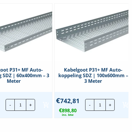
oot P31+ MF Auto-
Kabelgoot P31+ MF Auto-
g SDZ | 60x400mm – 3
koppeling SDZ | 100x600mm –
Meter
3 Meter
€
742,81
Kabelgoot
Kabelgoot
-
+
-
+
P31+
P31+
€
MF
898,80
MF
Auto-
Auto-
inc. btw
koppeling
koppeling
SDZ
SDZ
|
|