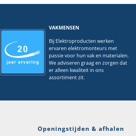
60x400mm
100x600mm
-
-
3
3
Meter
Meter
hoeveelheid
hoeveelheid
VAKMENSEN
Bij Elektroproducten werken
ervaren elektromonteurs met
passie voor hun vak en materialen.
We adviseren graag en zorgen dat
er alleen kwaliteit in ons
assortiment zit.
Openingstijden & afhalen