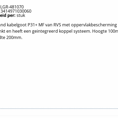
:
LGR-481070
:
3414971030060
eid per:
stuk
and kabelgoot P31+ MF van RVS met oppervlakbescherming
inkt en heeft een geintegreerd koppel systeem. Hoogte 10
dte 200mm.