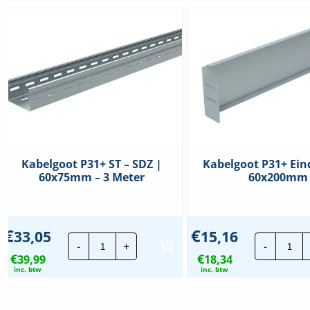
Kabelgoot P31+ ST – SDZ |
Kabelgoot P31+ Ein
60x75mm – 3 Meter
60x200mm
€
€
33,05
15,16
Kabelgoot
Kab
-
+
-
P31+
P31
€
€
39,99
ST
18,34
Ein
-
|
inc. btw
inc. btw
SDZ
60x
|
hoe
60x75mm