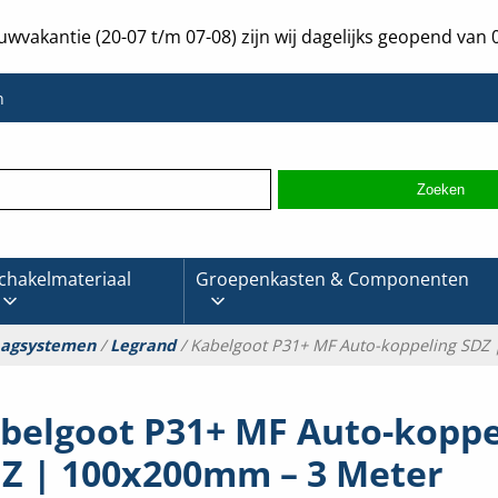
uwvakantie (20-07 t/m 07-08) zijn wij dagelijks geopend van 0
n
chakelmateriaal
Groepenkasten & Componenten
aagsystemen
/
Legrand
/ Kabelgoot P31+ MF Auto-koppeling SDZ
belgoot P31+ MF Auto-koppe
Z | 100x200mm – 3 Meter