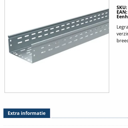
SKU
EAN
Eenh
Legr
verz
bree
Extra informatie