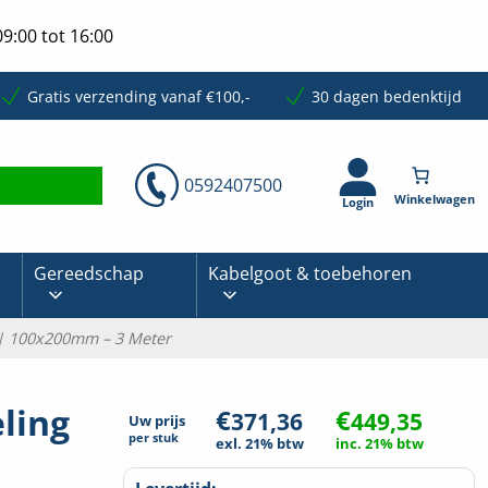
9:00 tot 16:00
Gratis verzending vanaf €100,-
30 dagen bedenktijd
0592407500
Login
Gereedschap
Kabelgoot & toebehoren
 | 100x200mm – 3 Meter
ling
€
€
371,36
449,35
Uw prijs
per
stuk
exl. 21% btw
inc. 21% btw