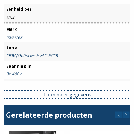
Eenheid per:
stuk
Merk
Invertek
Serie
ODV (Optidrive HVAC-ECO)
Spanning in
3x 400V
Spanning uit
3x 400V
Toon meer gegevens
Stroom min. (A)
302
Gerelateerde producten
Stroom max. (A)
302