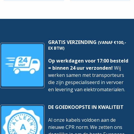
1F1E-
hoeveelheid
MN
|
P=
0,75kw
hoeveelheid
GRATIS VERZENDING
(VANAF €100,-
EX BTW)
Op werkdagen voor 17:00 besteld
= binnen 24 uur verzonden!
Wij
werken samen met transporteurs
die zijn gespecialiseerd in vervoer
en levering van elektromaterialen.
DE GOEDKOOPSTE IN KWALITEIT
Al onze kabels voldoen aan de
nieuwe CPR norm. We zetten ons