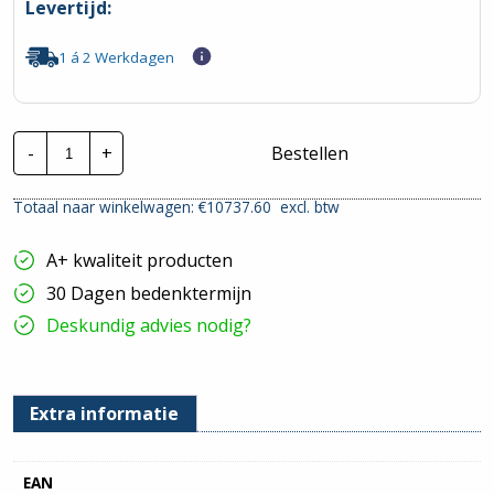
Levertijd:
1 á 2 Werkdagen
Invertek
-
+
Bestellen
Frequentieregelaar
|
ODV-
Totaal naar winkelwagen: €
10737.60
excl. btw
3-
743020-
3F1N-
A+ kwaliteit producten
MN
|
30 Dagen bedenktermijn
P=160kw
hoeveelheid
Deskundig advies nodig?
Extra informatie
EAN