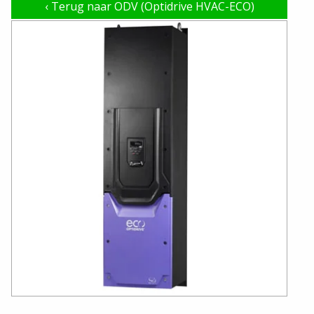
‹
Terug naar ODV (Optidrive HVAC-ECO)