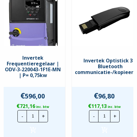
Comm. Interface
BACnet
,
Modbus RTU
Keurmerken
EAC
,
UKCA
,
UL
Beschermingsgraad
IP55
Invertek
Invertek Optistick 3 |
Frequentieregelaar |
Bluetooth
ODV-3-220043-1F1E-MN
communicatie-/kopieers
| P= 0,75kw
€
€
596,00
96,80
€
€
721,16
117,13
inc. btw
inc. btw
Invertek
Invertek
-
+
-
+
Frequentieregelaar
Optistick
|
3
ODV-
|
3-
Bluetooth
220043-
communicatie-