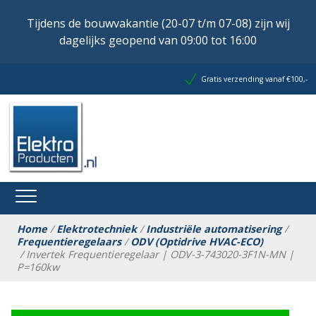
Tijdens de bouwvakantie (20-07 t/m 07-08) zijn wij
dagelijks geopend van 09:00 tot 16:00
Gratis verzending vanaf €100,-
Home
/
Elektrotechniek
/
Industriële automatisering
/
Frequentieregelaars
/
ODV (Optidrive HVAC-ECO)
/ Invertek Frequentieregelaar | ODV-3-743020-3F1N-MN |
P=160kw