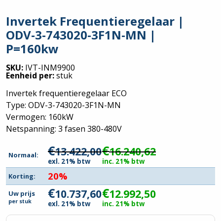
Invertek Frequentieregelaar |
ODV-3-743020-3F1N-MN |
P=160kw
SKU:
IVT-INM9900
Eenheid per:
stuk
Invertek frequentieregelaar ECO
Type: ODV-3-743020-3F1N-MN
Vermogen: 160kW
Netspanning: 3 fasen 380-480V
€
€
13.422,00
16.240,62
Normaal:
exl. 21% btw
inc. 21% btw
20%
Korting:
€
€
10.737,60
12.992,50
Uw prijs
per
stuk
exl. 21% btw
inc. 21% btw