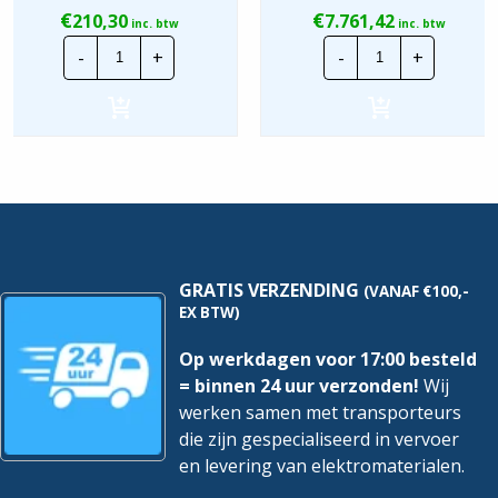
€
€
210,30
7.761,42
inc. btw
inc. btw
Invertek
Invertek
-
+
-
+
TFT
Frequentiereg
Optipad
|
-
ODV-
bedieningspaneel
3-
|
642020-
Incl.
3F12-
3
MN
meter
|
kabel
P=110kw
hoeveelheid
hoeveelheid
GRATIS VERZENDING
(VANAF €100,-
EX BTW)
Op werkdagen voor 17:00 besteld
= binnen 24 uur verzonden!
Wij
werken samen met transporteurs
die zijn gespecialiseerd in vervoer
en levering van elektromaterialen.