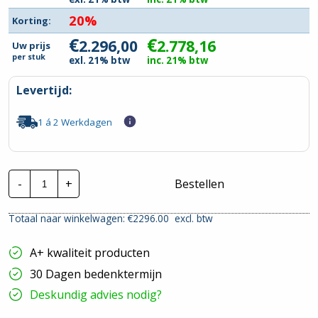
20%
Korting:
€
€
2.296,00
2.778,16
Uw prijs
per
stuk
exl. 21% btw
inc. 21% btw
Levertijd:
1 á 2 Werkdagen
Invertek
-
+
Bestellen
Frequentieregelaar
|
ODV-
Totaal naar winkelwagen: €
2296.00
excl. btw
3-
540610-
3F12-
A+ kwaliteit producten
MN
|
30 Dagen bedenktermijn
P=30kw
hoeveelheid
Deskundig advies nodig?