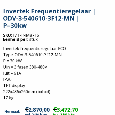
Invertek Frequentieregelaar |
ODV-3-540610-3F12-MN |
P=30kw
SKU:
IVT-INM8715
Eenheid per:
stuk
Invertek frequentieregelaar ECO
Type: ODV-3-540610-3F12-MN
P = 30 kW
Uin = 3 fasen 380-480V
Iuit = 61A
IP20
TFT display
222x486x260mm (bxhxd)
17 kg
€
€
2.870,00
3.472,70
Normaal:
exl. 21% btw
inc. 21% btw