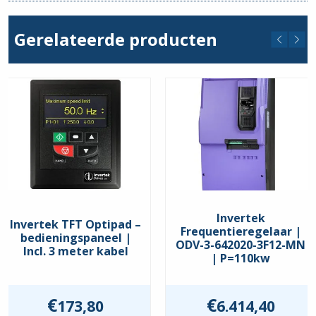
Stroom min. (A)
61
Gerelateerde producten
Stroom max. (A)
61
Comm. Interface
BACnet
,
Modbus RTU
Keurmerken
EAC
,
UKCA
,
UL
Beschermingsgraad
IP20
Invertek
Invertek TFT Optipad –
Frequentieregelaar |
bedieningspaneel |
ODV-3-642020-3F12-MN
Incl. 3 meter kabel
| P=110kw
€
€
173,80
6.414,40