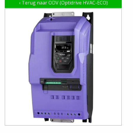
‹
Terug naar ODV (Optidrive HVAC-ECO)