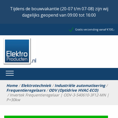
Tijdens de bouwvakantie (20-07 t/m 07-08) zijn wij
dagelijks geopend van 09:00 tot 16:00
Gratis verzending vanaf €100,-
Home
/
Elektrotechniek
/
Industriële automatisering
/
Frequentieregelaars
/
ODV (Optidrive HVAC-ECO)
/ Invertek Frequentieregelaar | ODV-3-540610-3F12-MN |
P=30kw