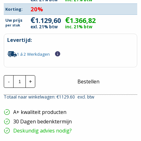
20%
Korting:
€
€
1.129,60
1.366,82
Uw prijs
per
stuk
exl. 21% btw
inc. 21% btw
Levertijd:
1 á 2 Werkdagen
Invertek
-
+
Bestellen
Frequentieregelaar
|
ODV-
Totaal naar winkelwagen: €
1129.60
excl. btw
3-
340240-
3F12-
A+ kwaliteit producten
MN
|
30 Dagen bedenktermijn
P=11kw
hoeveelheid
Deskundig advies nodig?