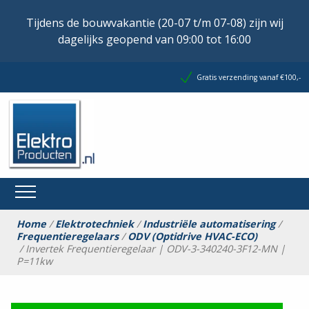
Tijdens de bouwvakantie (20-07 t/m 07-08) zijn wij
dagelijks geopend van 09:00 tot 16:00
Gratis verzending vanaf €100,-
Home
/
Elektrotechniek
/
Industriële automatisering
/
Frequentieregelaars
/
ODV (Optidrive HVAC-ECO)
/ Invertek Frequentieregelaar | ODV-3-340240-3F12-MN |
P=11kw