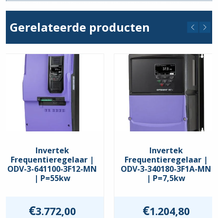
Stroom min. (A)
24
Gerelateerde producten
Stroom max. (A)
24
Comm. Interface
BACnet
,
Modbus RTU
Keurmerken
EAC
,
UKCA
,
UL
Beschermingsgraad
IP20
Invertek
Invertek
Frequentieregelaar |
Frequentieregelaar |
ODV-3-641100-3F12-MN
ODV-3-340180-3F1A-MN
| P=55kw
| P=7,5kw
€
€
3.772,00
1.204,80