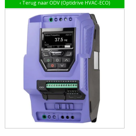
‹
Terug naar ODV (Optidrive HVAC-ECO)