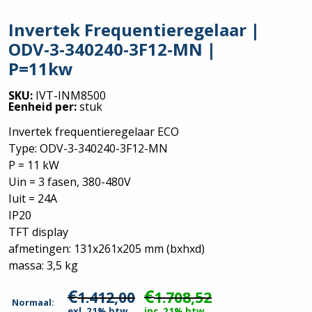
Invertek Frequentieregelaar |
ODV-3-340240-3F12-MN |
P=11kw
SKU:
IVT-INM8500
Eenheid per:
stuk
Invertek frequentieregelaar ECO
Type: ODV-3-340240-3F12-MN
P = 11 kW
Uin = 3 fasen, 380-480V
Iuit = 24A
IP20
TFT display
afmetingen: 131x261x205 mm (bxhxd)
massa: 3,5 kg
€
€
1.412,00
1.708,52
Normaal:
exl. 21% btw
inc. 21% btw