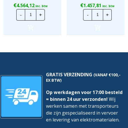
€
€
4.564,12
1.457,81
inc. btw
inc. btw
Invertek
Invertek
-
+
-
+
Frequentieregelaar
Frequentiereg
|
|
ODV-
ODV-
3-
3-
641100-
340180-
3F12-
3F1A-
MN
MN
|
|
P=55kw
P=7,5kw
hoeveelheid
hoeveelheid
GRATIS VERZENDING
(VANAF €100,-
EX BTW)
Op werkdagen voor 17:00 besteld
= binnen 24 uur verzonden!
Wij
werken samen met transporteurs
die zijn gespecialiseerd in vervoer
en levering van elektromaterialen.