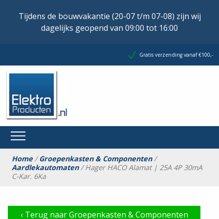
Tijdens de bouwvakantie (20-07 t/m 07-08) zijn wij
dagelijks geopend van 09:00 tot 16:00
Gratis verzending vanaf €100,-
Home
/
Groepenkasten & Componenten
/
Aardlekautomaten
/ Hager HACO Alamat | 25A 4P 30mA
C-Kar. 6Ka
‹
Terug naar Groepenkasten & Componenten