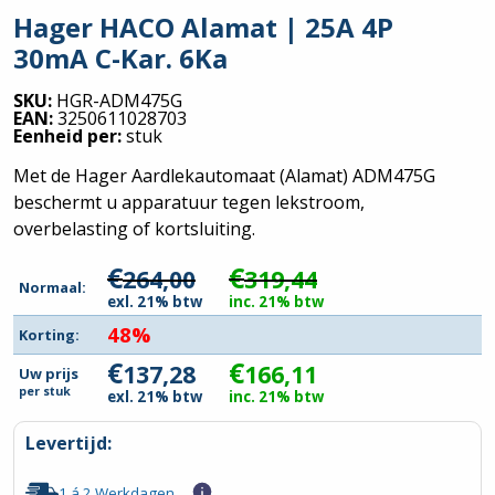
Hager HACO Alamat | 25A 4P
30mA C-Kar. 6Ka
SKU:
HGR-ADM475G
EAN:
3250611028703
Eenheid per:
stuk
Met de Hager Aardlekautomaat (Alamat) ADM475G
beschermt u apparatuur tegen lekstroom,
overbelasting of kortsluiting.
€
€
264,00
319,44
Normaal:
exl. 21% btw
inc. 21% btw
48%
Korting:
€
€
137,28
166,11
Uw prijs
per
stuk
exl. 21% btw
inc. 21% btw
Levertijd:
1 á 2 Werkdagen