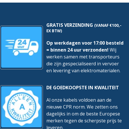
B-
B-
Nom. isolatiespanning Ui
500 V
Kar.
Kar.
6Ka
6Ka
hoeveelheid
hoeveelheid
Nom.
kortsluitafschakelvermogen
6 kA
GRATIS VERZENDING
(VANAF €100,-
Icn volgens EN 61009-1
EX BTW)
Nom. stoothoudspanning
4 kV
Op werkdagen voor 17:00 besteld
(Uimp)
= binnen 24 uur verzonden!
Wij
Omgevingstemperatuur
werken samen met transporteurs
-25 – 40 °C
tijdens bedrijf
die zijn gespecialiseerd in vervoer
en levering van elektromaterialen.
Overspanningscategorie
3
Spanningstype
AC
DE GOEDKOOPSTE IN KWALITEIT
Stootstroomvastheid
3 kA
Al onze kabels voldoen aan de
nieuwe CPR norm. We zetten ons
Vervuilingsgraad
2
dagelijks in om de beste Europese
Food Contact Material
Nee
merken tegen de scherpste prijs te
leveren.