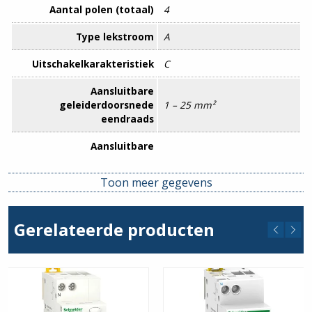
Aantal polen (totaal)
4
Type lekstroom
A
Uitschakelkarakteristiek
C
Aansluitbare
geleiderdoorsnede
1 – 25 mm²
eendraads
Aansluitbare
geleiderdoorsnede
1 – 16 mm²
meerdraads
Toon meer gegevens
Aantal beveiligde polen
4
Gerelateerde producten
Afschakelkarakteristiek
Onvertraagd
Beschermingsgraad (IP)
IP20
Breedte in module-
4
eenheden