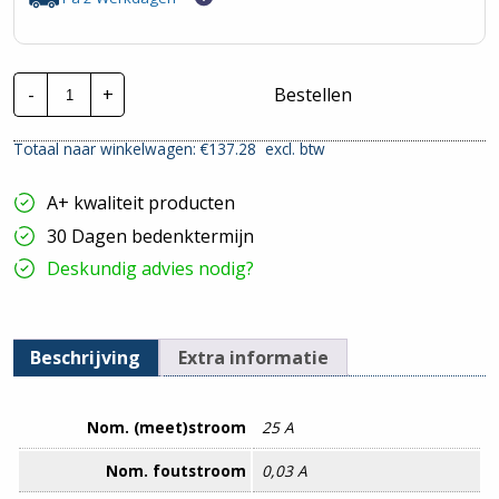
Hager
-
+
Bestellen
HACO
Alamat
|
Totaal naar winkelwagen: €
137.28
excl. btw
25A
4P
30mA
A+ kwaliteit producten
C-
Kar.
30 Dagen bedenktermijn
6Ka
hoeveelheid
Deskundig advies nodig?
Beschrijving
Extra informatie
Nom. (meet)stroom
25 A
Nom. foutstroom
0,03 A