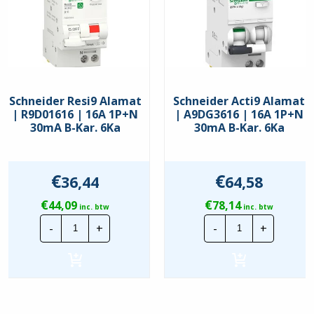
Energiebegrenzingsklasse
3
Frequentie
50 Hz
Geschikt voor
Ja
inbouwinstallatie (stucwerk)
Schneider Resi9 Alamat
Schneider Acti9 Alamat
High-immunity uitvoering
Nee
| R9D01616 | 16A 1P+N
| A9DG3616 | 16A 1P+N
30mA B-Kar. 6Ka
30mA B-Kar. 6Ka
Inbouwdiepte
70 mm
Inbouwmontage (stucwerk)
Ja
€
€
36,44
64,58
Meeschakelende nul
Nee
€
€
44,09
78,14
inc. btw
inc. btw
Met
Schneider
Schneider
Ja
-
+
-
+
Resi9
Acti9
vergrendelingsvoorziening
Alamat
Alamat
|
|
Nom. (meet)spanning
400 V
R9D01616
A9DG3616
|
|
16A
16A
Nom. afschakelvermogen
6 kA
1P+N
1P+N
EN 60898
30mA
30mA