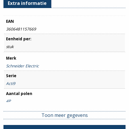
Extra informatie
EAN
3606481157669
Eenheid per:
stuk
Merk
Schneider Electric
Serie
Acti9
Aantal polen
4P
Amperage
Toon meer gegevens
16A
Uitsch. karakteristiek