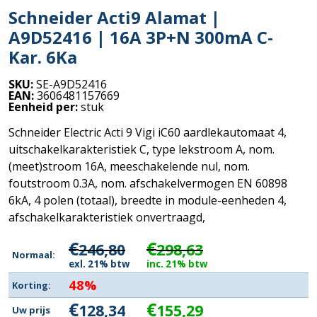
Schneider Acti9 Alamat |
A9D52416 | 16A 3P+N 300mA C-
Kar. 6Ka
SKU:
SE-A9D52416
EAN:
3606481157669
Eenheid per:
stuk
Schneider Electric Acti 9 Vigi iC60 aardlekautomaat 4,
uitschakelkarakteristiek C, type lekstroom A, nom.
(meet)stroom 16A, meeschakelende nul, nom.
foutstroom 0.3A, nom. afschakelvermogen EN 60898
6kA, 4 polen (totaal), breedte in module-eenheden 4,
afschakelkarakteristiek onvertraagd,
€
€
246,80
298,63
Normaal:
exl. 21% btw
inc. 21% btw
48%
Korting:
€
€
128,34
155,29
Uw prijs