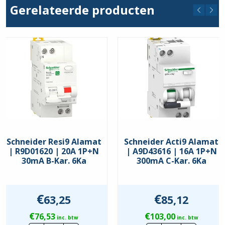
Gerelateerde producten
C
Nom. Foutstroom
300mA
Schneider Resi9 Alamat
Schneider Acti9 Alamat
| R9D01620 | 20A 1P+N
| A9D43616 | 16A 1P+N
30mA B-Kar. 6Ka
300mA C-Kar. 6Ka
€
€
63,25
85,12
€
€
76,53
103,00
inc. btw
inc. btw