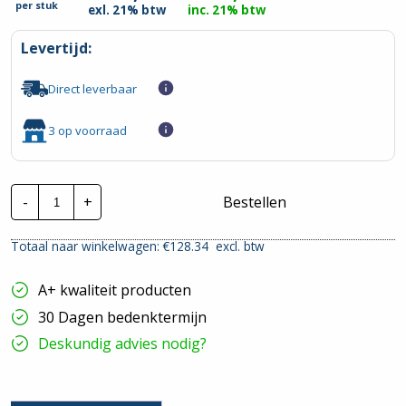
per
stuk
exl. 21% btw
inc. 21% btw
Levertijd:
Direct leverbaar
3 op voorraad
Schneider
-
+
Bestellen
Acti9
Alamat
|
Totaal naar winkelwagen: €
128.34
excl. btw
A9D52416
|
16A
A+ kwaliteit producten
3P+N
300mA
30 Dagen bedenktermijn
C-
Kar.
Deskundig advies nodig?
6Ka
hoeveelheid