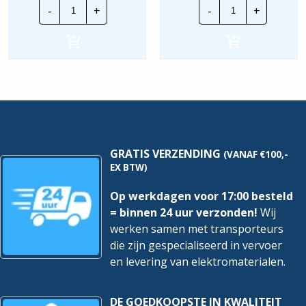
Schneider
Schneider
-
+
-
+
Resi9
Acti9
Alamat
Alamat
|
|
R9D01620
A9D43616
|
|
20A
16A
1P+N
1P+N
30mA
300mA
B-
C-
Kar.
Kar.
6Ka
6Ka
hoeveelheid
hoeveelheid
GRATIS VERZENDING
(VANAF €100,-
EX BTW)
Op werkdagen voor 17:00 besteld
= binnen 24 uur verzonden!
Wij
werken samen met transporteurs
die zijn gespecialiseerd in vervoer
en levering van elektromaterialen.
DE GOEDKOOPSTE IN KWALITEIT