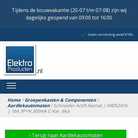
Tijdens de bouwvakantie (20-07 t/m 07-08) zijn wij
dagelijks geopend van 09:00 tot 16:00
Gratis verzending vanaf €100,-
Home
/
Groepenkasten & Componenten
/
Aardlekautomaten
/ Schneider Acti9 Alamat | A9D52416
| 16A 3P+N 300mA C-Kar. 6Ka
‹
Terug naar Aardlekautomaten