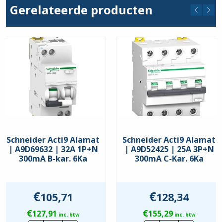
Gerelateerde producten
C
Nom. Foutstroom
300mA
Schneider Acti9 Alamat
Schneider Acti9 Alamat
| A9D69632 | 32A 1P+N
| A9D52425 | 25A 3P+N
300mA B-kar. 6Ka
300mA C-Kar. 6Ka
€
€
105,71
128,34
€
€
127,91
155,29
inc. btw
inc. btw