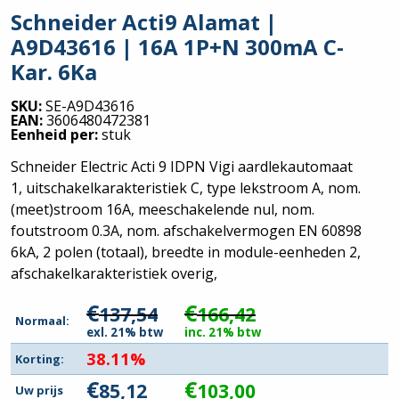
Schneider Acti9 Alamat |
A9D43616 | 16A 1P+N 300mA C-
Kar. 6Ka
SKU:
SE-A9D43616
EAN:
3606480472381
Eenheid per:
stuk
Schneider Electric Acti 9 IDPN Vigi aardlekautomaat
1, uitschakelkarakteristiek C, type lekstroom A, nom.
(meet)stroom 16A, meeschakelende nul, nom.
foutstroom 0.3A, nom. afschakelvermogen EN 60898
6kA, 2 polen (totaal), breedte in module-eenheden 2,
afschakelkarakteristiek overig,
€
€
137,54
166,42
Normaal:
exl. 21% btw
inc. 21% btw
38.11%
Korting:
€
€
85,12
103,00
Uw prijs