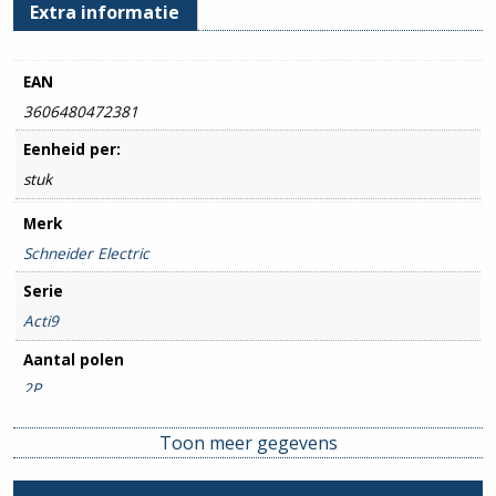
Extra informatie
EAN
3606480472381
Eenheid per:
stuk
Merk
Schneider Electric
Serie
Acti9
Aantal polen
2P
Amperage
Toon meer gegevens
16A
Uitsch. karakteristiek