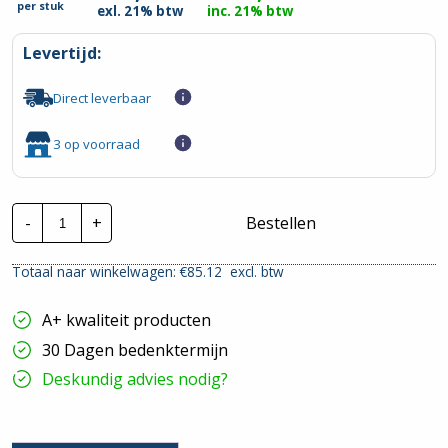
per
stuk
exl. 21% btw
inc. 21% btw
Levertijd:
Direct leverbaar
3 op voorraad
Schneider
-
+
Bestellen
Acti9
Alamat
|
Totaal naar winkelwagen: €
85.12
excl. btw
A9D43616
|
16A
A+ kwaliteit producten
1P+N
300mA
30 Dagen bedenktermijn
C-
Kar.
Deskundig advies nodig?
6Ka
hoeveelheid