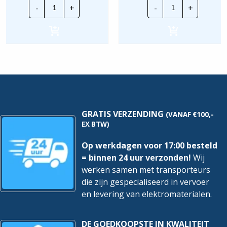
Schneider
Schneider
-
+
-
+
Acti9
Acti9
Alamat
Alamat
|
|
A9D69632
A9D52425
|
|
32A
25A
1P+N
3P+N
300mA
300mA
B-
C-
kar.
Kar.
6Ka
6Ka
hoeveelheid
hoeveelheid
GRATIS VERZENDING
(VANAF €100,-
EX BTW)
Op werkdagen voor 17:00 besteld
= binnen 24 uur verzonden!
Wij
werken samen met transporteurs
die zijn gespecialiseerd in vervoer
en levering van elektromaterialen.
DE GOEDKOOPSTE IN KWALITEIT