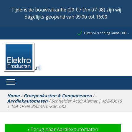
Tijdens de bouwvakantie (20-07 t/m 07-08) zijn wij
dagelijks geopend van 09:00 tot 16:00
Gratis verzending vanaf €100,-
Home
/
Groepenkasten & Componenten
/
Aardlekautomaten
/ Schneider Acti9 Alamat | A9D43616
| 16A 1P+N 300mA C-Kar. 6Ka
‹
Terug naar Aardlekautomaten