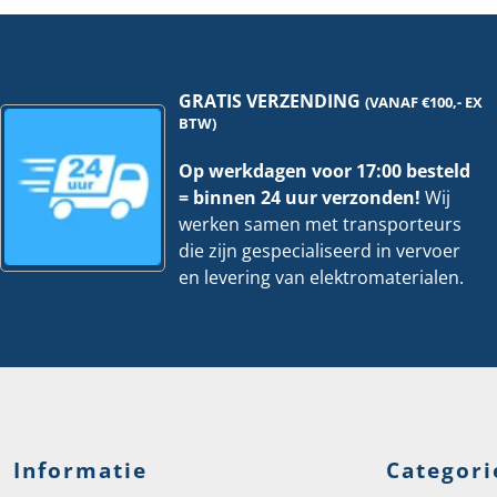
hoeveelheid
|
Per
100
stuk
hoev
GRATIS VERZENDING
(VANAF €100,- EX
BTW)
Op werkdagen voor 17:00 besteld
= binnen 24 uur verzonden!
Wij
werken samen met transporteurs
die zijn gespecialiseerd in vervoer
en levering van elektromaterialen.
Informatie
Categori