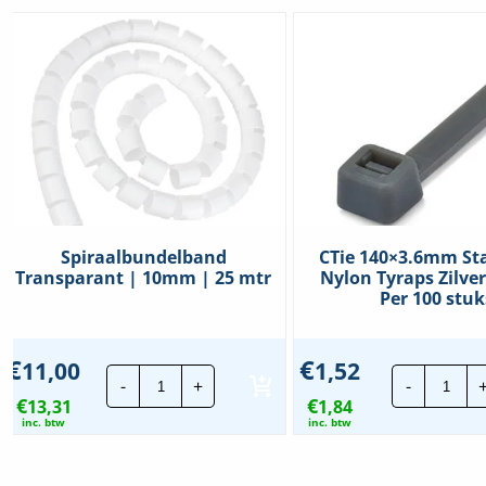
Spiraalbundelband
CTie 140×3.6mm St
Transparant | 10mm | 25 mtr
Nylon Tyraps Zilver 
Per 100 stuk
€
€
11,00
1,52
Spiraalbundelband
CTie
-
+
-
Transparant
140
€
€
13,31
|
1,84
Stan
10mm
Nylo
inc. btw
inc. btw
|
Tyra
25
Zilve
mtr
(grijs