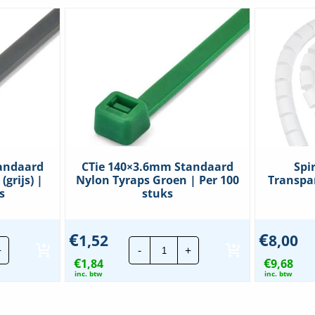
andaard
CTie 140×3.6mm Standaard
Spi
(grijs) |
Nylon Tyraps Groen | Per 100
Transpa
s
stuks
€
€
1,52
8,00
CTie
+
-
+
x3.6mm
140x3.6mm
€
€
daard
1,84
Standaard
9,68
n
Nylon
inc. btw
inc. btw
ps
Tyraps
r
Groen
)
|