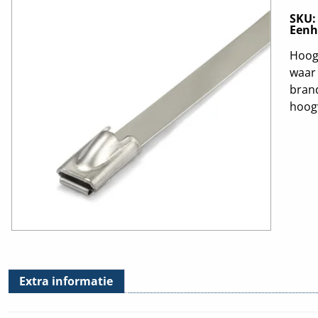
SKU
Eenh
Hoogw
waar 
brand
hoogw
Extra informatie