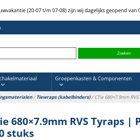
uwvakantie (20-07 t/m 07-08) zijn wij dagelijks geopend van 0
n
chakelmateriaal
Groepenkasten & Componenten
ingsmaterialen
/
Tiewraps (kabelbinders)
/ CTie 680×7.9mm RVS T
ie 680×7.9mm RVS Tyraps | 
0 stuks