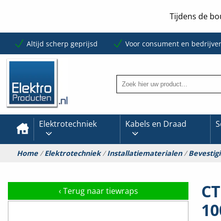
Tijdens de bo
Altijd scherp geprijsd
Voor consument en bedrijve
Elektrotechniek
Kabels en Draad
S
Home
/
Elektrotechniek
/
Installatiematerialen
/
Bevestig
CT
‹
Terug naar tiewraps
10