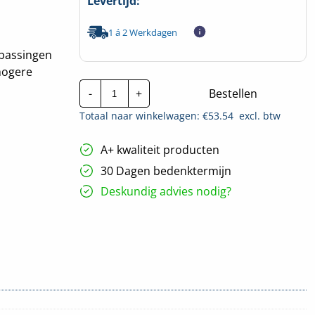
Levertijd:
1 á 2 Werkdagen
epassingen
hogere
CTie
-
+
Bestellen
680x7.9mm
RVS
Totaal naar winkelwagen: €
53.54
excl. btw
Tyraps
|
Per
A+ kwaliteit producten
100
stuks
30 Dagen bedenktermijn
hoeveelheid
Deskundig advies nodig?