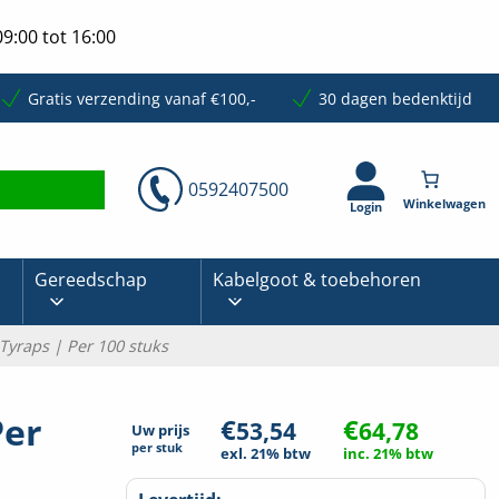
9:00 tot 16:00
Gratis verzending vanaf €100,-
30 dagen bedenktijd
0592407500
Login
Gereedschap
Kabelgoot & toebehoren
yraps | Per 100 stuks
Per
€
€
53,54
64,78
Uw prijs
per
stuk
exl. 21% btw
inc. 21% btw