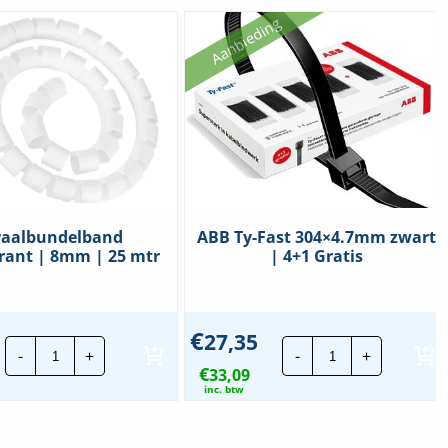
Aanbieding
raalbundelband
ABB Ty-Fast 304×4.7mm zwart
rant | 8mm | 25 mtr
| 4+1 Gratis
€
27,35
Spiraalbundelband
ABB
-
+
-
+
Transparant
Ty-
€
|
33,09
Fast
8mm
304x4.7mm
inc. btw
|
zwart
25
|
mtr
4+1