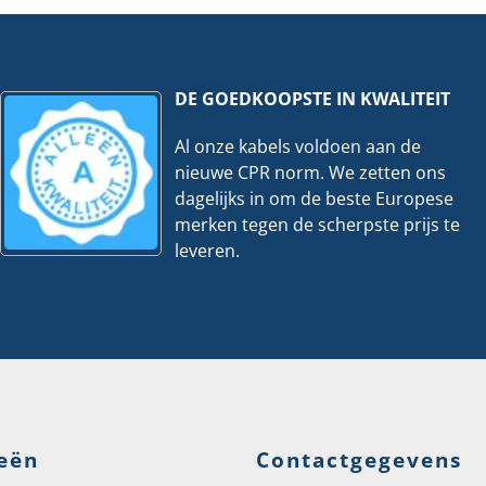
Per
100
stuks
s
hoeveelheid
eelheid
DE GOEDKOOPSTE IN KWALITEIT
Al onze kabels voldoen aan de
nieuwe CPR norm. We zetten ons
dagelijks in om de beste Europese
merken tegen de scherpste prijs te
leveren.
eën
Contactgegevens