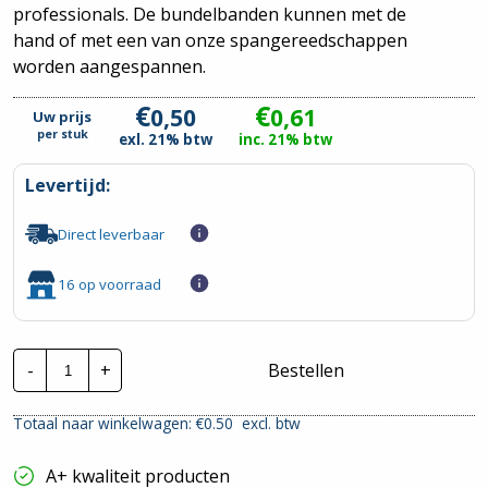
professionals. De bundelbanden kunnen met de
hand of met een van onze spangereedschappen
worden aangespannen.
€
€
0,50
0,61
Uw prijs
per
stuk
exl. 21% btw
inc. 21% btw
Levertijd:
Direct leverbaar
16 op voorraad
CTie
-
+
Bestellen
80x2.5mm
Standaard
Nylon
Totaal naar winkelwagen: €
0.50
excl. btw
Tyraps
wit
|
A+ kwaliteit producten
Per