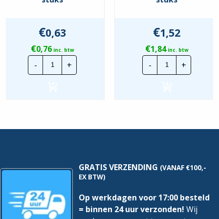
€
€
0,63
1,52
€
€
0,76
1,84
inc. btw
inc. btw
CTie
CTie
-
+
-
+
100x2.5mm
140x3.6mm
Standaard
Standaard
Nylon
Nylon
Tyraps
Tyraps
Bruin
Groen
|
|
Per
Per
100
100
stuks
stuks
hoeveelheid
hoeveelheid
GRATIS VERZENDING
(VANAF €100,-
EX BTW)
Op werkdagen voor 17:00 besteld
= binnen 24 uur verzonden!
Wij