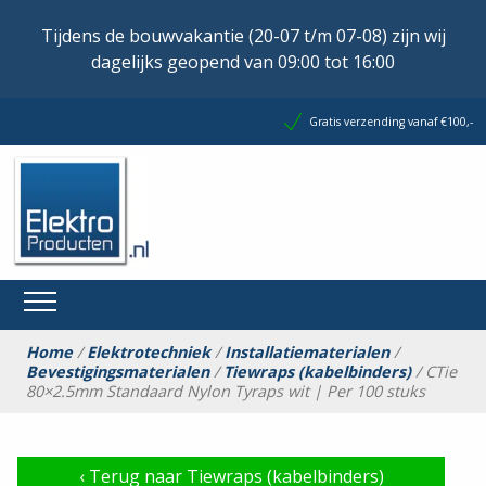
Tijdens de bouwvakantie (20-07 t/m 07-08) zijn wij
dagelijks geopend van 09:00 tot 16:00
Gratis verzending vanaf €100,-
Home
/
Elektrotechniek
/
Installatiematerialen
/
Bevestigingsmaterialen
/
Tiewraps (kabelbinders)
/ CTie
80×2.5mm Standaard Nylon Tyraps wit | Per 100 stuks
‹
Terug naar Tiewraps (kabelbinders)