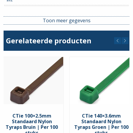
Breedte
2.5mm
Toon meer gegevens
Lengte
80mm
Gerelateerde producten
CTie 100×2.5mm
CTie 140×3.6mm
Standaard Nylon
Standaard Nylon
Tyraps Bruin | Per 100
Tyraps Groen | Per 100
stuks
stuks