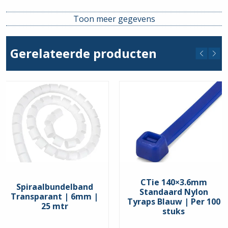
Lengte
140mm
Toon meer gegevens
Breedte
3.6mm
Gerelateerde producten
CTie 140×3.6mm
Spiraalbundelband
Standaard Nylon
Transparant | 6mm |
Tyraps Blauw | Per 100
25 mtr
stuks