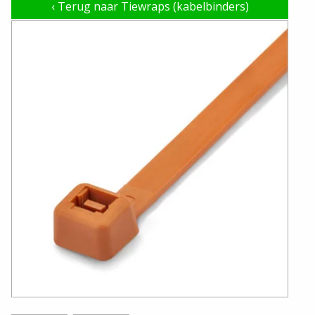
‹
Terug naar Tiewraps (kabelbinders)