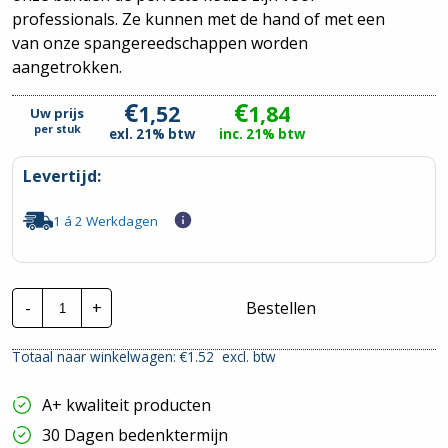
professionals. Ze kunnen met de hand of met een
van onze spangereedschappen worden
aangetrokken.
€
€
1,52
1,84
Uw prijs
per
stuk
exl. 21% btw
inc. 21% btw
Levertijd:
1 á 2 Werkdagen
CTie
-
+
Bestellen
140x3.6mm
Standaard
Nylon
Totaal naar winkelwagen: €
1.52
excl. btw
Tyraps
Oranje
|
A+ kwaliteit producten
Per
100
30 Dagen bedenktermijn
stuks