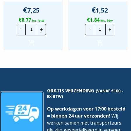
€
€
7,25
1,52
€
€
8,77
1,84
inc. btw
inc. btw
Spiraalbundelband
CTie
-
+
-
+
Transparant
140x3.6mm
|
Standaard
6mm
Nylon
|
Tyraps
25
Blauw
mtr
|
hoeveelheid
Per
100
stuks
hoeveelheid
GRATIS VERZENDING
(VANAF €100,-
EX BTW)
Op werkdagen voor 17:00 besteld
= binnen 24 uur verzonden!
Wij
werken samen met transporteurs
die zijn gespecialiseerd in vervoer