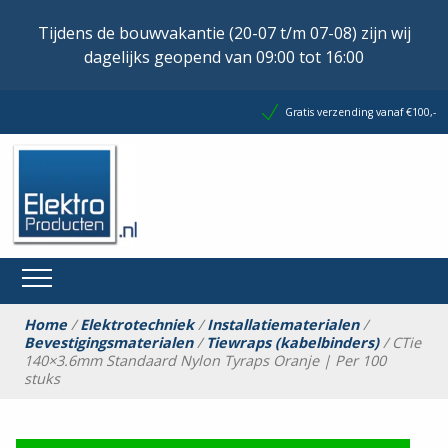
Tijdens de bouwvakantie (20-07 t/m 07-08) zijn wij
dagelijks geopend van 09:00 tot 16:00
Gratis verzending vanaf €100,-
Home
/
Elektrotechniek
/
Installatiematerialen
/
Bevestigingsmaterialen
/
Tiewraps (kabelbinders)
/ CTie
140×3.6mm Standaard Nylon Tyraps Oranje | Per 100
stuks