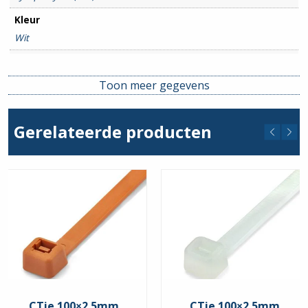
Kleur
Wit
Lengte
200mm
Toon meer gegevens
Breedte
4.8mm
Gerelateerde producten
CTie 100×2.5mm
CTie 100×2.5mm