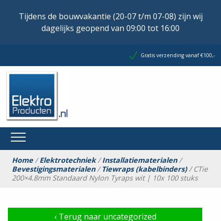
Tijdens de bouwvakantie (20-07 t/m 07-08) zijn wij
dagelijks geopend van 09:00 tot 16:00
Gratis verzending vanaf €100,-
Home
/
Elektrotechniek
/
Installatiematerialen
/
Bevestigingsmaterialen
/
Tiewraps (kabelbinders)
/ CTie
200×4.8mm Standaard Nylon Tyraps wit | 10x 100 stuks
‹
Terug naar uncategorized