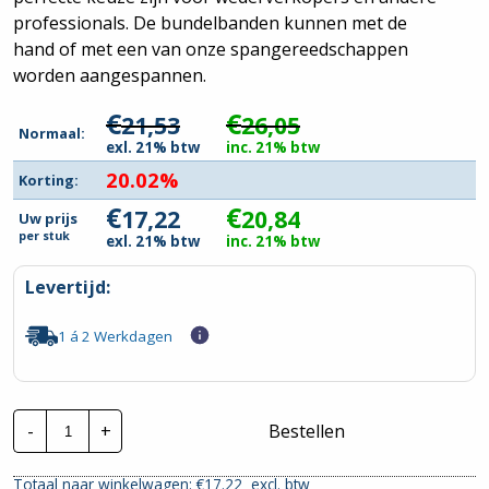
professionals. De bundelbanden kunnen met de
hand of met een van onze spangereedschappen
worden aangespannen.
€
€
21,53
26,05
Normaal:
exl. 21% btw
inc. 21% btw
20.02%
Korting:
€
€
17,22
20,84
Uw prijs
per
stuk
exl. 21% btw
inc. 21% btw
Levertijd:
1 á 2 Werkdagen
CTie
-
+
Bestellen
200x4.8mm
Standaard
Nylon
Totaal naar winkelwagen: €
17.22
excl. btw
Tyraps