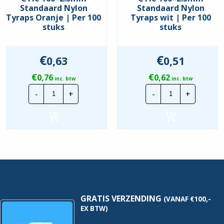
Standaard Nylon
Standaard Nylon
Tyraps Oranje | Per 100
Tyraps wit | Per 100
stuks
stuks
€
€
0,63
0,51
€
€
0,76
0,62
inc. btw
inc. btw
CTie
CTie
-
+
-
+
100x2.5mm
100x2.5mm
Standaard
Standaard
Nylon
Nylon
Tyraps
Tyraps
Oranje
wit
|
|
Per
Per
100
100
stuks
stuks
hoeveelheid
hoeveelheid
GRATIS VERZENDING
(VANAF €100,-
EX BTW)