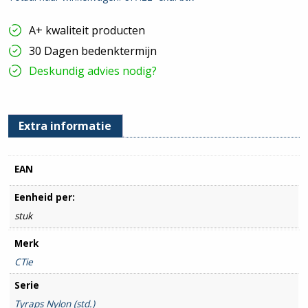
wit
|
A+ kwaliteit producten
10x
100
30 Dagen bedenktermijn
stuks
hoeveelheid
Deskundig advies nodig?
Extra informatie
EAN
Eenheid per:
stuk
Merk
CTie
Serie
Tyraps Nylon (std.)