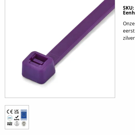
SKU
Eenh
Onze 
eerst
zilve