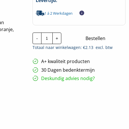
Levertijd:
1 á 2 Werkdagen
an
oranje,
CTie
-
+
Bestellen
200x3.6mm
Standaard
Totaal naar winkelwagen: €
2.13
excl. btw
Nylon
Tyraps
paars
A+ kwaliteit producten
|
Per
30 Dagen bedenktermijn
100
stuks
Deskundig advies nodig?
hoeveelheid