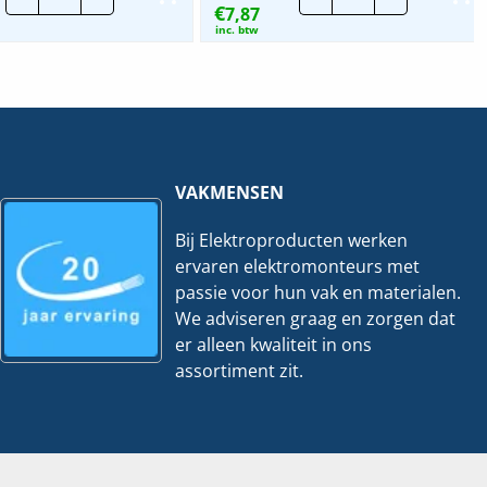
€
Standaard
7,87
|
Nylon
6mm
inc. btw
Tyraps
|
Oranje
25
|
mtr
Per
hoeveelheid
100
stuks
hoeveelheid
VAKMENSEN
Bij Elektroproducten werken
ervaren elektromonteurs met
passie voor hun vak en materialen.
We adviseren graag en zorgen dat
er alleen kwaliteit in ons
assortiment zit.