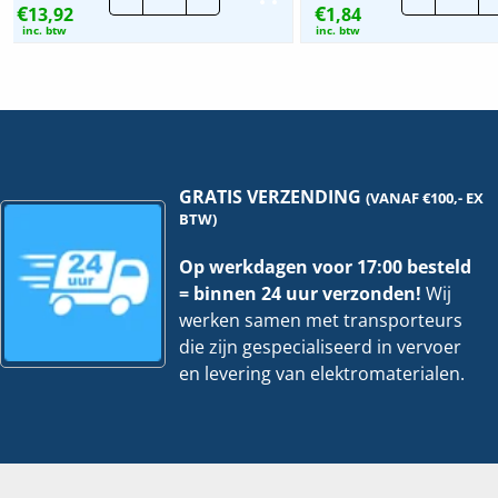
€
€
13,92
|
1,84
Stan
10mm
Nylo
inc. btw
inc. btw
|
Tyra
25
Brui
mtr
|
hoeveelheid
Per
100
stuk
hoev
GRATIS VERZENDING
(VANAF €100,- EX
BTW)
Op werkdagen voor 17:00 besteld
= binnen 24 uur verzonden!
Wij
werken samen met transporteurs
die zijn gespecialiseerd in vervoer
en levering van elektromaterialen.