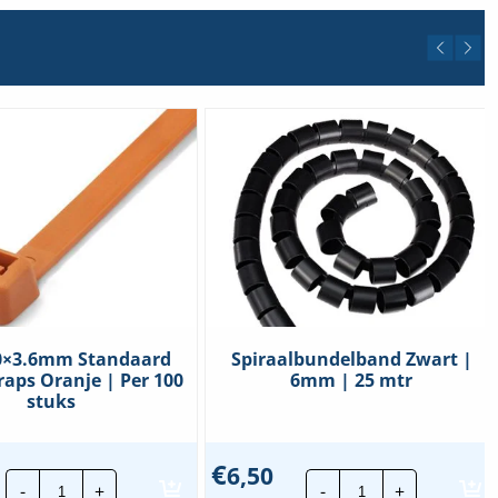
40×3.6mm Standaard
Spiraalbundelband Zwart |
raps Oranje | Per 100
6mm | 25 mtr
stuks
€
6,50
CTie
Spiraalbundelb
-
+
-
+
140x3.6mm
Zwart