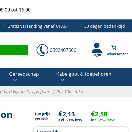
9:00 tot 16:00
Gratis verzending vanaf €100,-
30 dagen bedenktijd
0592407500
Login
Gereedschap
Kabelgoot & toebehoren
aard Nylon Tyraps paars | Per 100 stuks
lon
€
€
2,13
2,58
Uw prijs
per
stuk
exl. 21% btw
inc. 21% btw