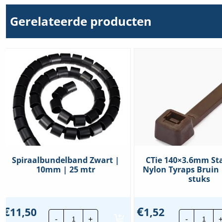
Gerelateerde producten
Spiraalbundelband Zwart |
CTie 140×3.6mm St
10mm | 25 mtr
Nylon Tyraps Bruin 
stuks
€
€
11,50
1,52
Spiraalbundelband
CTie
-
+
-
Zwart
140