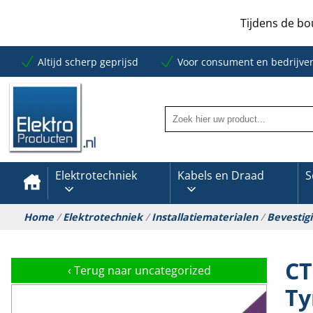
Tijdens de bo
Altijd scherp geprijsd
Voor consument en bedrijve
Elektrotechniek
Kabels en Draad
S
Home
/
Elektrotechniek
/
Installatiematerialen
/
Bevestig
CT
‹
Terug naar uncategorized
Ty