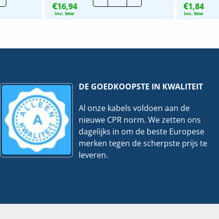
€
€
daard
16,94
|
1,84
n
12mm
inc. btw
inc. btw
ps
|
n
25
mtr
hoeveelheid
s
eelheid
DE GOEDKOOPSTE IN KWALITEIT
Al onze kabels voldoen aan de
nieuwe CPR norm. We zetten ons
dagelijks in om de beste Europese
merken tegen de scherpste prijs te
leveren.