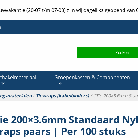
uwvakantie (20-07 t/m 07-08) zijn wij dagelijks geopend van 0
n
chakelmateriaal
Groepenkasten & Componenten
ingsmaterialen
/
Tiewraps (kabelbinders)
/ CTie 200×3.6mm Stand
ie 200×3.6mm Standaard Ny
raps paars | Per 100 stuks