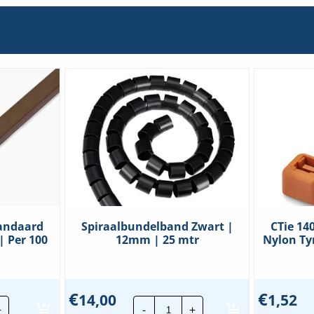
andaard
Spiraalbundelband Zwart |
CTie 1
| Per 100
12mm | 25 mtr
Nylon Ty
€
€
14,00
1,52
Spiraalbundelband
+
-
+
x3.6mm
Zwart