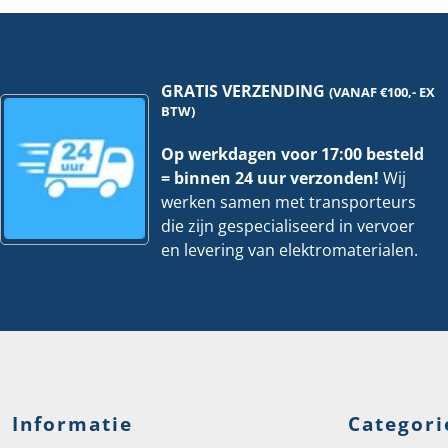
207-
|
1331
Per
|
50
Per
stu
4
hoe
stuks
GRATIS VERZENDING
(VANAF €100,- EX
hoeveelheid
BTW)
Op werkdagen voor 17:00 besteld
= binnen 24 uur verzonden!
Wij
werken samen met transporteurs
die zijn gespecialiseerd in vervoer
en levering van elektromaterialen.
Informatie
Categori