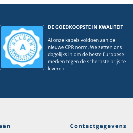
stuks
hoeveelheid
ks
veelheid
DE GOEDKOOPSTE IN KWALITEIT
Al onze kabels voldoen aan de
nieuwe CPR norm. We zetten ons
dagelijks in om de beste Europese
merken tegen de scherpste prijs te
leveren.
eën
Contactgegevens