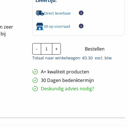
Levertijd:
Direct leverbaar
69 op voorraad
n zeer
bij
Cimco
-
+
Bestellen
perskabelschoen
|
Totaal naar winkelwagen: €
0.30
excl. btw
6mm²
-
M5
A+ kwaliteit producten
hoeveelheid
30 Dagen bedenktermijn
Deskundig advies nodig?