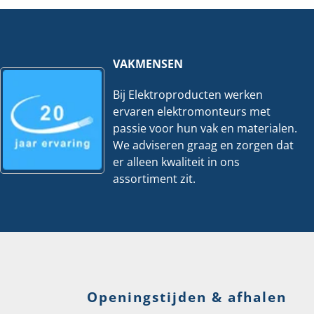
50
|
stuks
Per
hoeveelheid
100
stuks
hoeveelheid
VAKMENSEN
Bij Elektroproducten werken
ervaren elektromonteurs met
passie voor hun vak en materialen.
We adviseren graag en zorgen dat
er alleen kwaliteit in ons
assortiment zit.
Openingstijden & afhalen