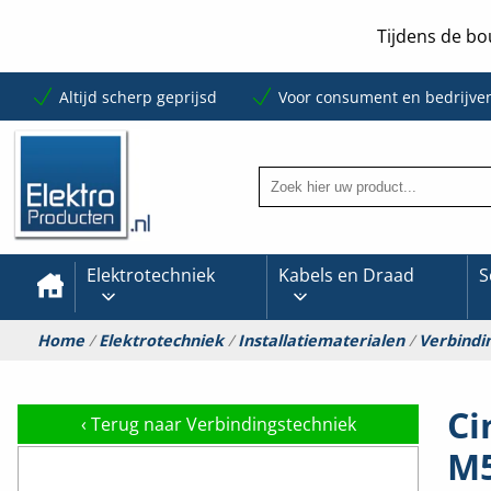
Tijdens de bo
Altijd scherp geprijsd
Voor consument en bedrijve
Elektrotechniek
Kabels en Draad
S
Home
/
Elektrotechniek
/
Installatiematerialen
/
Verbindi
Ci
‹
Terug naar Verbindingstechniek
M