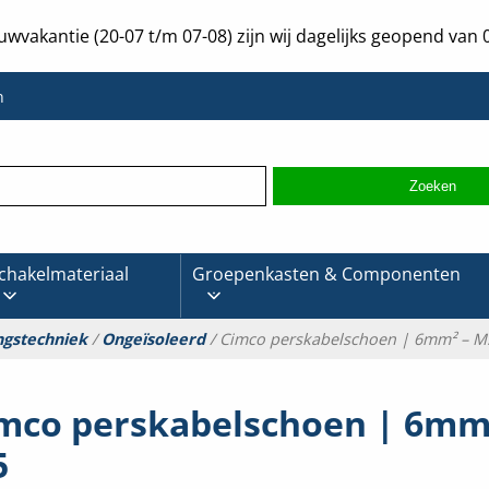
uwvakantie (20-07 t/m 07-08) zijn wij dagelijks geopend van 0
n
chakelmateriaal
Groepenkasten & Componenten
ngstechniek
/
Ongeïsoleerd
/ Cimco perskabelschoen | 6mm² – M
mco perskabelschoen | 6mm
5