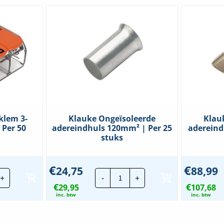
klem 3-
Klauke Ongeïsoleerde
Klau
 Per 50
adereindhuls 120mm² | Per 25
adereind
stuks
€
€
24,75
88,99
go
Klauke
+
-
+
bindingsklem
Ongeïsoleerde
€
€
29,95
adereindhuls
107,68
dig
120mm²
inc. btw
inc. btw
|
-
Per
25