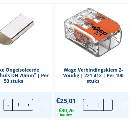
ke Ongeïsoleerde
Wago Verbindingsklem 2-
huls DH 70mm² | Per
Voudig | 221-412 | Per 100
50 stuks
stuks
€
25,01
Klauke
Wago
-
+
-
+
Ongeïsoleerde
Verbindingskl
€
adereindhuls
30,26
2-
DH
Voudig
inc. btw
70mm²
|
|
221-
Per
412