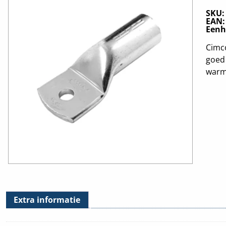
SKU
EAN
Eenh
Cimc
goed 
warmt
Extra informatie