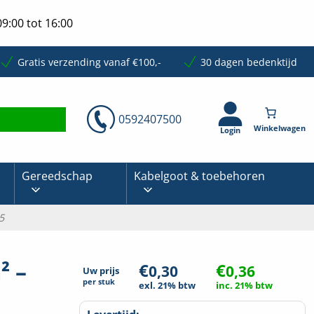
9:00 tot 16:00
Gratis verzending vanaf €100,-
30 dagen bedenktijd
0592407500
Login
Gereedschap
Kabelgoot & toebehoren
5
² –
€
€
0,30
0,36
Uw prijs
per
stuk
exl. 21% btw
inc. 21% btw