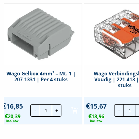
Wago Gelbox 4mm² – Mt. 1 |
Wago Verbindings
207-1331 | Per 4 stuks
Voudig | 221-413 |
stuks
€
€
16,85
15,67
Wago
Wa
-
+
-
Gelbox
Ver
€
€
20,39
4mm²
18,96
3-
-
Vou
inc. btw
inc. btw
Mt.
|
1
221
|
413