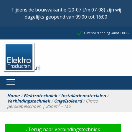
Tijdens de bouwvakantie (20-07 t/m 07-08) zijn wij
dagelijks geopend van 09:00 tot 16:00
Gratis verzending vanaf €100,-
Home
/
Elektrotechniek
/
Installatiematerialen
/
Verbindingstechniek
/
Ongeïsoleerd
/ Cimco
perskabelschoen | 25mm² – M6
‹
Terug naar Verbindingstechniek