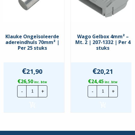
Klauke Ongeïsoleerde
Wago Gelbox 4mm² –
adereindhuls 70mm² |
Mt. 2 | 207-1332 | Per 4
Per 25 stuks
stuks
€
€
21,90
20,21
€
€
26,50
24,45
inc. btw
inc. btw
Klauke
Wago
-
+
-
+
Ongeïsoleerde
Gelbox
adereindhuls
4mm²
70mm²
-
|
Mt.
Per
2
25
|
stuks
207-
hoeveelheid
1332
|