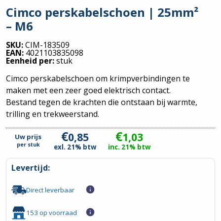
Cimco perskabelschoen | 25mm²
– M6
SKU:
CIM-183509
EAN:
4021103835098
Eenheid per:
stuk
Cimco perskabelschoen om krimpverbindingen te
maken met een zeer goed elektrisch contact.
Bestand tegen de krachten die ontstaan bij warmte,
trilling en trekweerstand.
€
€
0,85
1,03
Uw prijs
per
stuk
exl. 21% btw
inc. 21% btw
Levertijd:
Direct leverbaar
153 op voorraad