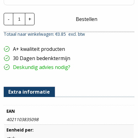
Cimco
-
+
Bestellen
perskabelschoen
|
25mm²
Totaal naar winkelwagen: €
0.85
excl. btw
-
M6
hoeveelheid
A+ kwaliteit producten
30 Dagen bedenktermijn
Deskundig advies nodig?
Extra informatie
EAN
4021103835098
Eenheid per: