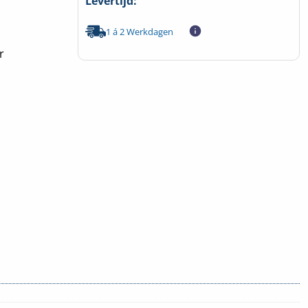
Levertijd:
1 á 2 Werkdagen
r