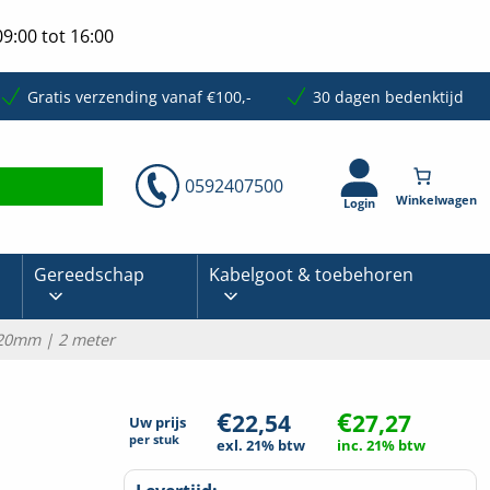
9:00 tot 16:00
Gratis verzending vanaf €100,-
30 dagen bedenktijd
0592407500
Login
Gereedschap
Kabelgoot & toebehoren
120mm | 2 meter
€
€
22,54
27,27
Uw prijs
per
stuk
exl. 21% btw
inc. 21% btw