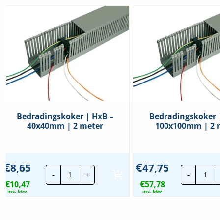
Bedradingskoker | HxB –
Bedradingskoker 
40x40mm | 2 meter
100x100mm | 2 
€
€
8,65
47,75
Bedradingskoker
Bed
-
+
-
|
|
€
€
10,47
HxB
57,78
HxB
-
-
inc. btw
inc. btw
40x40mm
100
|
|
2
2