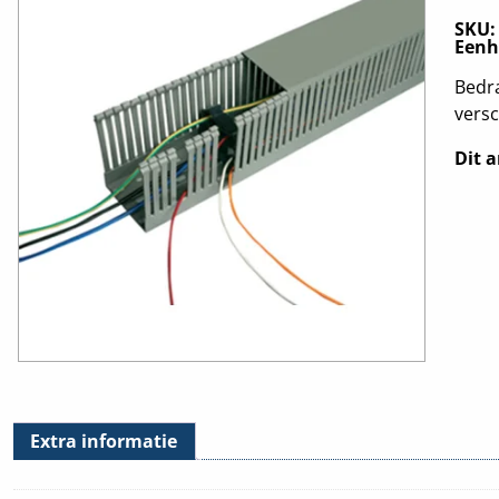
SKU
Eenh
Bedra
versc
Dit a
Extra informatie