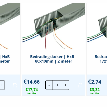
| HxB –
Bedradingskoker | HxB –
Bedrad
meter
80x40mm | 2 meter
17x
€
€
14,66
2,74
radingskoker
Bedradingskoker
+
-
+
|
€
€
17,74
HxB
3,32
-
inc. btw
inc. btw
x100mm
80x40mm
|
2