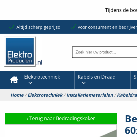
Tijdens de bo
Altijd scherp geprijsd
Voor consument en bedrijve
Elektrotechniek
Kabels en Draad
S
Home
/
Elektrotechniek
/
Installatiematerialen
/
Kabeldr
Be
‹
Terug naar Bedradingskoker
60