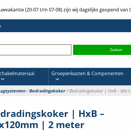
uwvakantie (20-07 t/m 07-08) zijn wij dagelijks geopend van 0
n
chakelmateriaal
Groepenkasten & Componenten
aagsystemen
/
Bedradingskoker
/ Bedradingskoker | HxB – 60x
dradingskoker | HxB –
x120mm | 2 meter