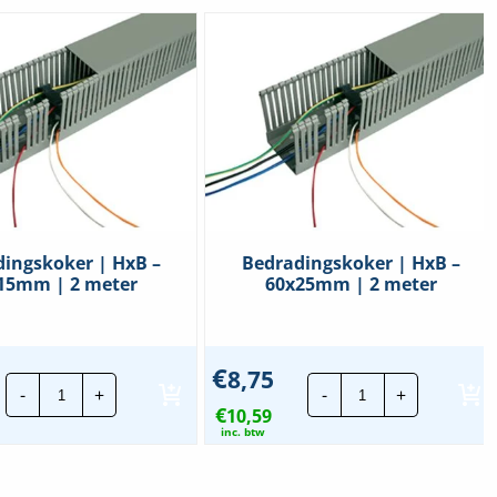
ingskoker | HxB –
Bedradingskoker | HxB –
15mm | 2 meter
60x25mm | 2 meter
€
8,75
Bedradingskoker
Bedradingskoke
-
+
-
+
|
|
€
HxB
10,59
HxB
-
-
inc. btw
17x15mm
60x25mm
|
|
2
2