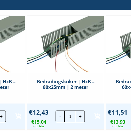
| HxB –
Bedradingskoker | HxB –
Bedrad
eter
80x25mm | 2 meter
60x
€
€
12,43
11,51
radingskoker
Bedradingskoker
+
-
+
|
€
€
15,04
HxB
13,93
-
inc. btw
inc. btw