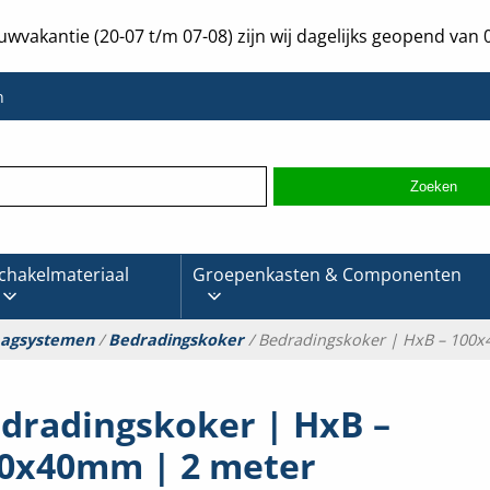
uwvakantie (20-07 t/m 07-08) zijn wij dagelijks geopend van 0
n
chakelmateriaal
Groepenkasten & Componenten
aagsystemen
/
Bedradingskoker
/ Bedradingskoker | HxB – 100
dradingskoker | HxB –
0x40mm | 2 meter