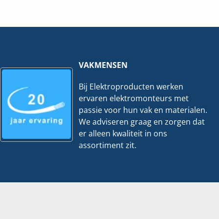
60x40mm
40x40mm
|
|
2
2
meter
meter
hoeveelheid
hoeveelheid
VAKMENSEN
Bij Elektroproducten werken
ervaren elektromonteurs met
passie voor hun vak en materialen.
We adviseren graag en zorgen dat
er alleen kwaliteit in ons
assortiment zit.