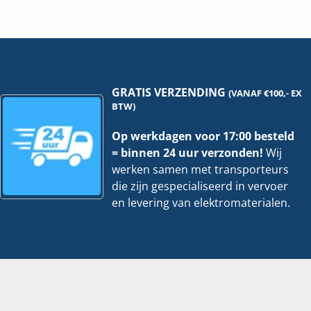
60x60mm
40
|
|
2
2
meter
met
hoeveelheid
hoe
GRATIS VERZENDING
(VANAF €100,- EX
BTW)
Op werkdagen voor 17:00 besteld
= binnen 24 uur verzonden!
Wij
werken samen met transporteurs
die zijn gespecialiseerd in vervoer
en levering van elektromaterialen.