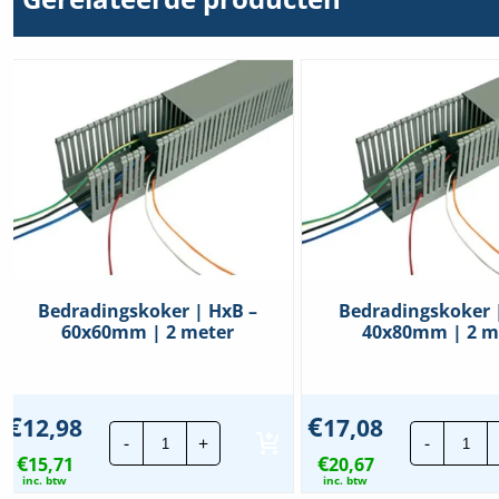
Bedradingskoker | HxB –
Bedradingskoker 
60x60mm | 2 meter
40x80mm | 2 m
€
€
12,98
17,08
Bedradingskoker
Bed
-
+
-
|
|
€
€
15,71
HxB
20,67
HxB
-
-
inc. btw
inc. btw