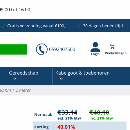
9:00 tot 16:00
Gratis verzending vanaf €100,-
30 dagen bedenktijd
0592407500
Login
Gereedschap
Kabelgoot & toebehoren
x40mm | 2 meter
€
€
33,14
40,10
Normaal:
exl. 21% btw
inc. 21% btw
40.01%
Korting: