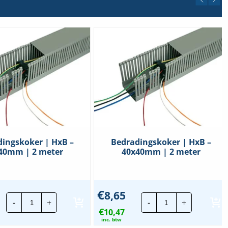
ingskoker | HxB –
Bedradingskoker | HxB –
40mm | 2 meter
40x40mm | 2 meter
€
8,65
Bedradingskoker
Bedradingskoke
-
+
-
+
|
|
€
HxB
10,47
HxB
-
-
inc. btw