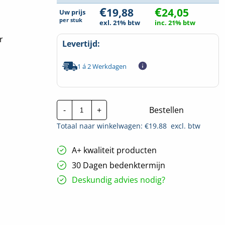
€
€
19,88
24,05
Uw prijs
per
stuk
exl. 21% btw
inc. 21% btw
r
Levertijd:
1 á 2 Werkdagen
Bedradingskoker
-
+
Bestellen
|
HxB
Totaal naar winkelwagen: €
19.88
excl. btw
-
100x40mm
|
A+ kwaliteit producten
2
meter
30 Dagen bedenktermijn
hoeveelheid
Deskundig advies nodig?