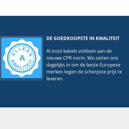
x80mm
80x25mm
|
2
er
meter
veelheid
hoeveelheid
DE GOEDKOOPSTE IN KWALITEIT
Al onze kabels voldoen aan de
nieuwe CPR norm. We zetten ons
dagelijks in om de beste Europese
merken tegen de scherpste prijs te
leveren.