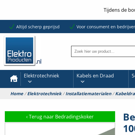
Tijdens de bo
Altijd scherp geprijsd
Voor consument en bedrijve
Elektrotechniek
Kabels en Draad
S
Home
/
Elektrotechniek
/
Installatiematerialen
/
Kabeldr
Be
‹
Terug naar Bedradingskoker
10