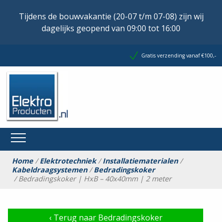
Tijdens de bouwvakantie (20-07 t/m 07-08) zijn wij
dagelijks geopend van 09:00 tot 16:00
Gratis verzending vanaf €100,-
Home
/
Elektrotechniek
/
Installatiematerialen
/
Kabeldraagsystemen
/
Bedradingskoker
/ Bedradingskoker | HxB – 40x40mm | 2 meter
‹
Terug naar Bedradingskoker