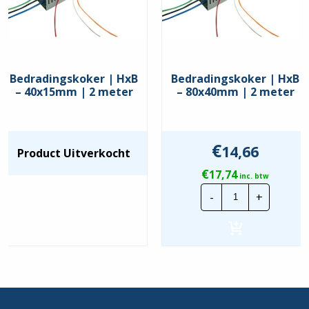
Bedradingskoker | HxB
Bedradingskoker | HxB
– 40x15mm | 2 meter
– 80x40mm | 2 meter
€
14,66
Product Uitverkocht
€
17,74
inc. btw
Bedradingsko
-
+
|
HxB
-
80x40mm
|
2
meter
hoeveelheid