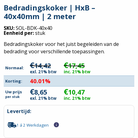
Bedradingskoker | HxB –
40x40mm | 2 meter
SKU:
SOL-BDK-40x40
Eenheid per:
stuk
Bedradingskoker voor het juist begeleiden van de
bedrading voor verschillende toepassingen.
€
€
14,42
17,45
Normaal:
exl. 21% btw
inc. 21% btw
40.01%
Korting:
€
€
8,65
10,47
Uw prijs
per
stuk
exl. 21% btw
inc. 21% btw
Levertijd:
1 á 2 Werkdagen