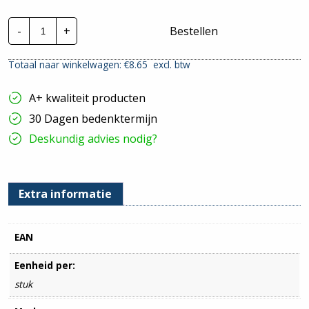
Bedradingskoker
-
+
Bestellen
|
HxB
-
Totaal naar winkelwagen: €
8.65
excl. btw
40x40mm
|
2
A+ kwaliteit producten
meter
hoeveelheid
30 Dagen bedenktermijn
Deskundig advies nodig?
Extra informatie
EAN
Eenheid per:
stuk