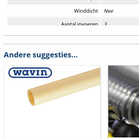
Winddicht
Nee
Aantal invoeren
3
Aantal meegeleverde tuiten
0
Aantal polen klem
0
Andere suggesties…
Achterinvoer
Nee
Armatuurhaakbevestiging
Nee
Behuizingsdoorvoer via buismanchet
Ja
Behuizingsdoorvoer via
Nee
dichtmembraan
Behuizingsdoorvoer via
Nee
trappenmembraan