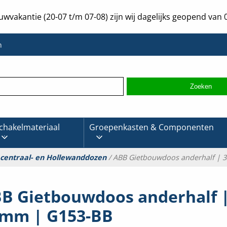
uwvakantie (20-07 t/m 07-08) zijn wij dagelijks geopend van 0
n
chakelmateriaal
Groepenkasten & Componenten
 centraal- en Hollewanddozen
/ ABB Gietbouwdoos anderhalf | 
B Gietbouwdoos anderhalf |
mm | G153-BB