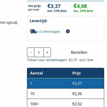
€
€
3,37
4,08
Uw prijs
per
stuk
exl. 21% btw
inc. 21% btw
Levertijd:
mm spruit,
1 á 2 Werkdagen
ABB
-
+
Bestellen
Gietbouwdoos
anderhalf
Totaal naar winkelwagen: €
3.37
excl. btw
|
3x
19mm
|
Aantal
Prijs
G153-
BB
1
€
3,37
hoeveelheid
10
€
2,36
100+
€
2,02