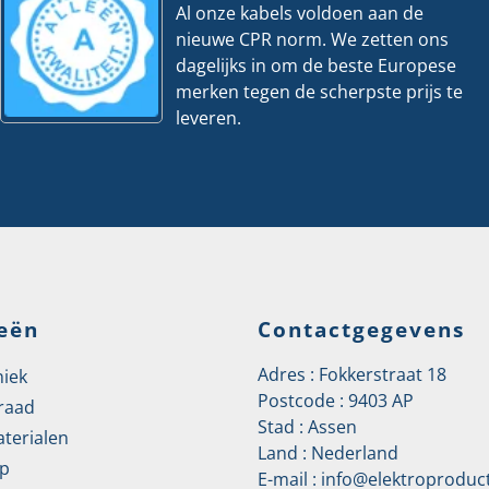
Al onze kabels voldoen aan de
nieuwe CPR norm. We zetten ons
dagelijks in om de beste Europese
merken tegen de scherpste prijs te
leveren.
eën
Contactgegevens
Adres : Fokkerstraat 18
niek
Postcode : 9403 AP
raad
Stad : Assen
aterialen
Land : Nederland
p
E-mail :
info@elektroproduct