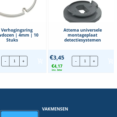
 Verhogingsring
Attema universele
wdozen | 4mm | 10
montageplaat
Stuks
detectiesystemen
€
3,45
ABB
Attema
-
+
-
+
Verhogingsring
universele
€
inbouwdozen
4,17
montageplaat
|
detectiesystem
inc. btw
4mm
hoeveelheid
|
10
Stuks
hoeveelheid
VAKMENSEN