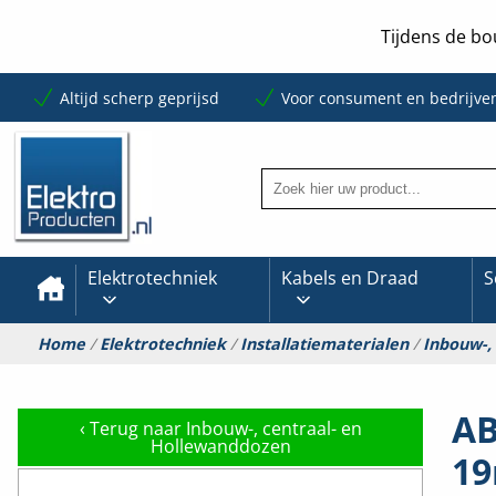
Tijdens de bo
Altijd scherp geprijsd
Voor consument en bedrijve
Elektrotechniek
Kabels en Draad
S
Home
/
Elektrotechniek
/
Installatiematerialen
/
Inbouw-,
AB
‹
Terug naar Inbouw-, centraal- en
Hollewanddozen
19