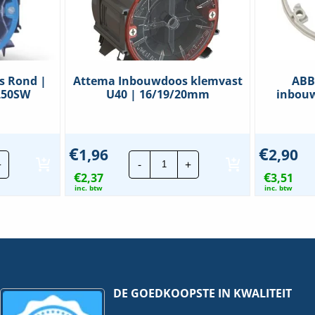
us Rond |
Attema Inbouwdoos klemvast
ABB
L50SW
U40 | 16/19/20mm
inbou
€
€
1,96
2,90
ife
Attema
+
-
+
VoltPlus
Inbouwdoos
€
€
d
2,37
klemvast
3,51
U40
inc. btw
inc. btw
19/20mm
|
16/19/20mm
0SW
hoeveelheid
eelheid
DE GOEDKOOPSTE IN KWALITEIT