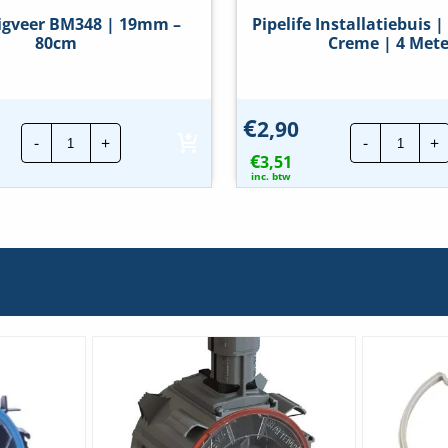
igveer BM348 | 19mm –
Pipelife Installatiebuis 
80cm
Creme | 4 Mete
€
2,90
Deka
Pipelif
pparaatdoos)
-
+
-
+
buigveer
Install
€
BM348
3,51
|
|
19mm
inc. btw
19mm
LF
-
-
80cm
Crem
hoeveelheid
|
4
Meter
hoeve
snap)