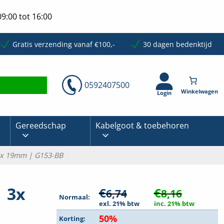
9:00 tot 16:00
Gratis verzending vanaf €100,-
30 dagen bedenktijd
0592407500
Login
Gereedschap
Kabelgoot & toebehoren
3x 19mm | G153-BB
 3x
€
€
6,74
8,16
Normaal:
exl. 21% btw
inc. 21% btw
50%
Korting: