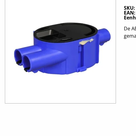
SKU
EAN
Eenh
De A
gemaa