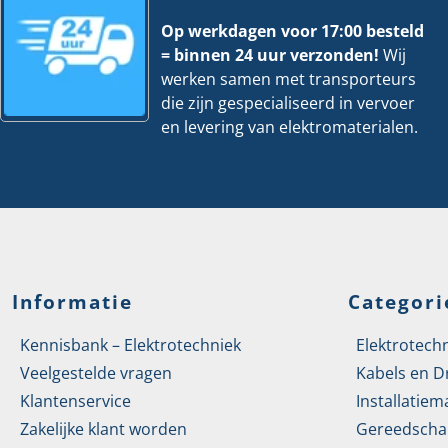
Transparant deksel
Nee
Op werkdagen voor 17:00 besteld
Uitgerust met
Geen
= binnen 24 uur verzonden!
Wij
werken samen met transporteurs
Uitvoering deksel
Blinddeksel
die zijn gespecialiseerd in vervoer
en levering van elektromaterialen.
Verzegelbaar
Nee
Voor aantal inbouwsokkels
1
Voor buisdiameter
19 mm
Voorzien van draaibare ring
Nee
Informatie
Categori
Vorm
Ovaal
Kennisbank – Elektrotechniek
Elektrotech
Food Contact Material
Nee
Veelgestelde vragen
Kabels en D
REACH
Nee
Klantenservice
Installatiem
Zakelijke klant worden
Gereedscha