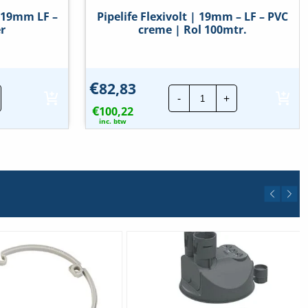
| 19mm LF –
Pipelife Flexivolt | 19mm – LF – PVC
r
creme | Rol 100mtr.
€
82,83
e
Pipelife
-
+
atiebuis
Flexivolt
€
100,22
|
19mm
inc. btw
-
LF
e
-
PVC
creme
|
elheid
Rol
100mtr.
hoeveelheid