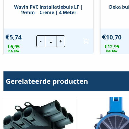
Behuizingsdoorvoer via
Wavin PVC Installatiebuis LF |
Deka bu
Nee
19mm – Creme | 4 Meter
uitbreekopening
Bevestiging schakelmateriaal
Schroeven
€
€
5,74
10,70
Wavin
Bouwvorm
Inbouwdoos (a
-
+
PVC
€
€
6,95
Installatiebuis
12,95
Breedte
70 mm
LF
inc. btw
inc. btw
|
19mm
Buisvergrendeling
Ja
-
Creme
|
Buisvergrendeling optioneel
Ja
4
Gerelateerde producten
Meter
Dekselbevestiging
Opklemmend (
hoeveelheid
Functiebehoud
Geen
Halogeenvrij
Ja
Inwendige diepte
50 mm