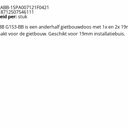
:
ABB-1SPA007121F0421
:
8712507546111
eid per:
stuk
BB G153-BB is een anderhalf gietbouwdoos met 1x en 2x 19
kt voor de gietbouw. Geschikt voor 19mm installatiebuis.