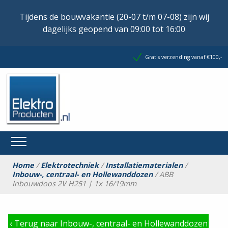
Tijdens de bouwvakantie (20-07 t/m 07-08) zijn wij
dagelijks geopend van 09:00 tot 16:00
Gratis verzending vanaf €100,-
Home
/
Elektrotechniek
/
Installatiematerialen
/
Inbouw-, centraal- en Hollewanddozen
/ ABB
Inbouwdoos 2V H251 | 1x 16/19mm
‹
Terug naar Inbouw-, centraal- en Hollewanddozen