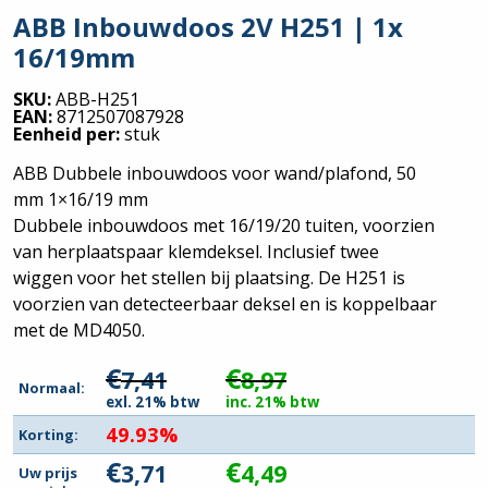
ABB Inbouwdoos 2V H251 | 1x
16/19mm
SKU:
ABB-H251
EAN:
8712507087928
Eenheid per:
stuk
ABB Dubbele inbouwdoos voor wand/plafond, 50
mm 1×16/19 mm
Dubbele inbouwdoos met 16/19/20 tuiten, voorzien
van herplaatspaar klemdeksel. Inclusief twee
wiggen voor het stellen bij plaatsing. De H251 is
voorzien van detecteerbaar deksel en is koppelbaar
met de MD4050.
€
€
7,41
8,97
Normaal:
exl. 21% btw
inc. 21% btw
49.93%
Korting:
€
€
3,71
4,49
Uw prijs