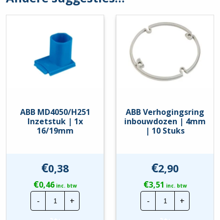
ABB MD4050/H251
ABB Verhogingsring
Inzetstuk | 1x
inbouwdozen | 4mm
16/19mm
| 10 Stuks
€
€
0,38
2,90
€
€
0,46
3,51
inc. btw
inc. btw
ABB
ABB
-
+
-
+
MD4050/H251
Verhogingsrin
Inzetstuk
inbouwdozen
|
|