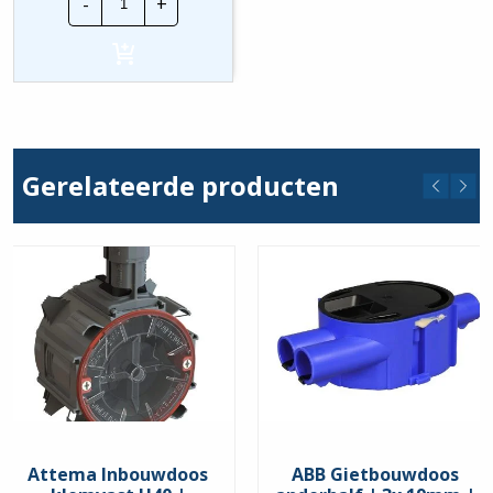
-
+
MD4050/H251
Inzetstuk
|
2x
16/19mm
hoeveelheid
Gerelateerde producten
Attema Inbouwdoos
ABB Gietbouwdoos