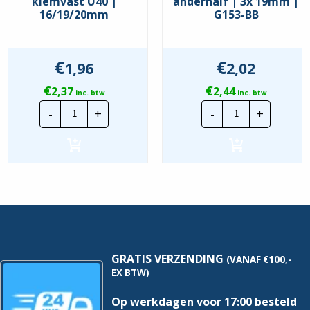
klemvast U40 |
anderhalf | 3x 19mm |
16/19/20mm
G153-BB
€
€
1,96
2,02
€
€
2,37
2,44
inc. btw
inc. btw
Attema
ABB
-
+
-
+
Inbouwdoos
Gietbouwdoo
klemvast
anderhalf
U40
|
|
3x
16/19/20mm
19mm
hoeveelheid
|
G153-
BB
hoeveelheid
GRATIS VERZENDING
(VANAF €100,-
EX BTW)
Op werkdagen voor 17:00 besteld