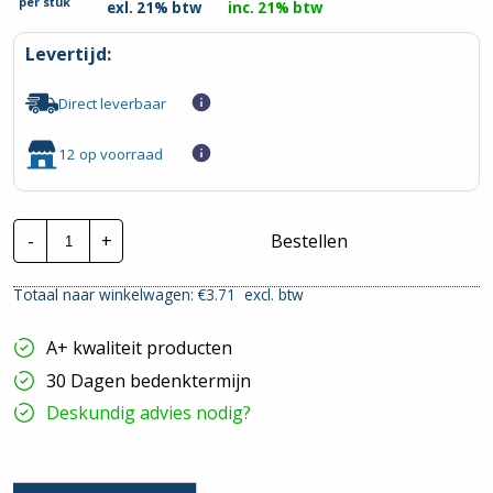
per
stuk
exl. 21% btw
inc. 21% btw
Levertijd:
Direct leverbaar
12 op voorraad
ABB
-
+
Bestellen
Inbouwdoos
2V
H251
Totaal naar winkelwagen: €
3.71
excl. btw
|
1x
16/19mm
A+ kwaliteit producten
hoeveelheid
30 Dagen bedenktermijn
Deskundig advies nodig?