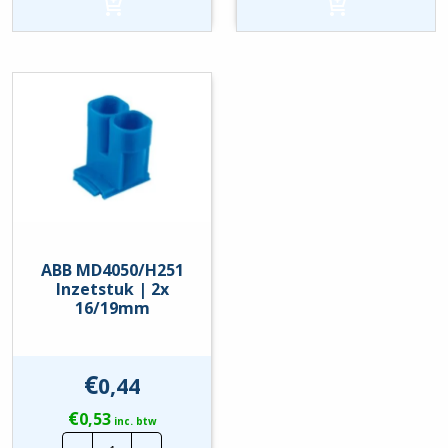
1x
4mm
16/19mm
|
hoeveelheid
10
Stuks
hoeveelheid
ABB MD4050/H251
Inzetstuk | 2x
16/19mm
€
0,44
€
0,53
inc. btw
ABB