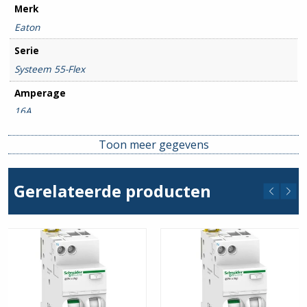
Merk
Eaton
Serie
Systeem 55-Flex
Amperage
16A
Uitsch. karakteristiek
Toon meer gegevens
B
Aantal polen
Gerelateerde producten
4P
Nom. Foutstroom
30mA