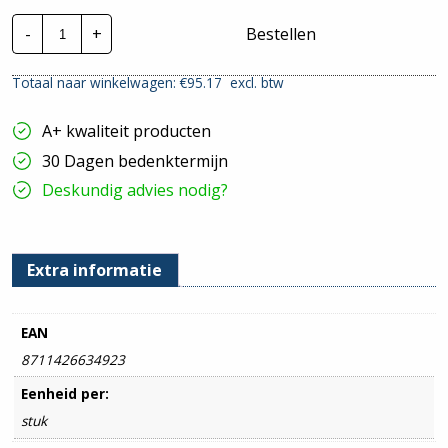
Eaton
-
+
Bestellen
55-
Flex
Alamat
Totaal naar winkelwagen: €
95.17
excl. btw
|
16A
3P+N
A+ kwaliteit producten
30mA
B-
30 Dagen bedenktermijn
Kar.
6kA
Deskundig advies nodig?
hoeveelheid
Extra informatie
EAN
8711426634923
Eenheid per:
stuk