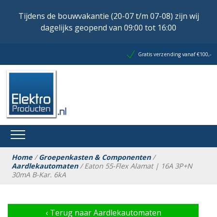
Tijdens de bouwvakantie (20-07 t/m 07-08) zijn wij
dagelijks geopend van 09:00 tot 16:00
Gratis verzending vanaf €100,-
Home
/
Groepenkasten & Componenten
/
Aardlekautomaten
/ Eaton 55-Flex Alamat | 16A 3P+N
30mA B-Kar. 6kA
‹
Terug naar Aardlekautomaten