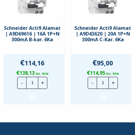
Schneider Acti9 Alamat
Schneider Acti9 Alamat
| A9D69616 | 16A 1P+N
| A9D43620 | 20A 1P+N
300mA B-kar. 6Ka
300mA C-Kar. 6Ka
€
€
114,16
95,00
€
€
138,13
114,95
inc. btw
inc. btw
Schneider
Schneider
-
+
-
+
Acti9
Acti9
Alamat
Alamat
|
|
A9D69616
A9D43620
|
|
16A
20A
1P+N
1P+N
300mA
300mA
B-
C-
kar.
Kar.
6Ka
6Ka