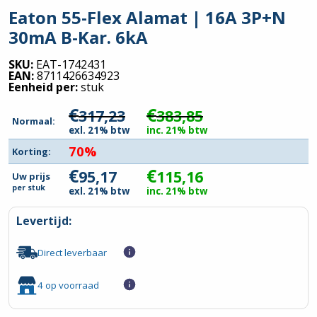
Eaton 55-Flex Alamat | 16A 3P+N
30mA B-Kar. 6kA
SKU:
EAT-1742431
EAN:
8711426634923
Eenheid per:
stuk
€
€
317,23
383,85
Normaal:
exl. 21% btw
inc. 21% btw
70%
Korting:
€
€
95,17
115,16
Uw prijs
per
stuk
exl. 21% btw
inc. 21% btw
Levertijd:
Direct leverbaar
4 op voorraad