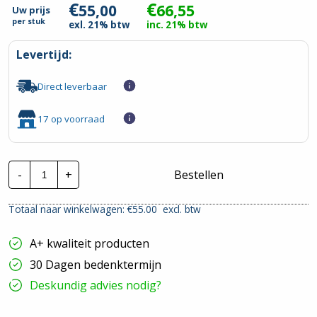
€
€
55,00
66,55
Uw prijs
per
stuk
exl. 21% btw
inc. 21% btw
Levertijd:
Direct leverbaar
17 op voorraad
ABB
-
+
Bestellen
Pro
M
Compact
Totaal naar winkelwagen: €
55.00
excl. btw
Alamat
|
DSN201E
A+ kwaliteit producten
|
16A
30 Dagen bedenktermijn
1P+N
30mA
Deskundig advies nodig?
C-
kar.
6kA