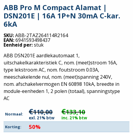
ABB Pro M Compact Alamat |
DSN201E | 16A 1P+N 30mA C-kar.
6kA
SKU:
ABB-2TAZ264114R2164
EAN:
6941593498437
Eenheid per:
stuk
ABB DSN201E aardlekautomaat 1,
uitschakelkarakteristiek C, nom. (meet)stroom 16A,
type lekstroom AC, nom. foutstroom 0.03A,
meeschakelende nul, nom. (meet)spanning 240V,
nom. afschakelvermogen EN 60898 10kA, breedte in
module-eenheden 1, 2 polen (totaal), spanningstype
AC
€
€
110,00
133,10
Normaal:
exl. 21% btw
inc. 21% btw
50%
Korting: