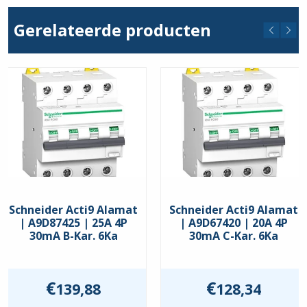
Uitsch. karakteristiek
Gerelateerde producten
C
Nom. Foutstroom
30mA
Schneider Acti9 Alamat
Schneider Acti9 Alamat
| A9D87425 | 25A 4P
| A9D67420 | 20A 4P
30mA B-Kar. 6Ka
30mA C-Kar. 6Ka
€
€
139,88
128,34