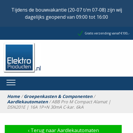
Tijdens de bouwvakantie (20-07 t/m 07-08) zijn wij
dagelijks geopend van 09:00 tot 16:00
Gratis verzending vanaf €100,-
Home
/
Groepenkasten & Componenten
/
Aardlekautomaten
/ ABB Pro M Compact Alamat |
DSN201E | 16A 1P+N 30mA C-kar. 6kA
‹
Terug naar Aardlekautomaten