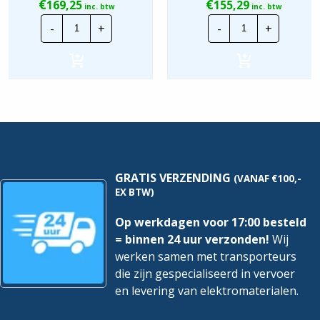
€
€
169,25
155,29
inc. btw
inc. btw
Schneider
Schneider
-
+
-
+
Acti9
Acti9
Alamat
Alamat
|
|
A9D87425
A9D67420
|
|
25A
20A
4P
4P
30mA
30mA
B-
C-
Kar.
Kar.
6Ka
6Ka
hoeveelheid
hoeveelheid
GRATIS VERZENDING
(VANAF €100,-
EX BTW)
Op werkdagen voor 17:00 besteld
= binnen 24 uur verzonden!
Wij
werken samen met transporteurs
die zijn gespecialiseerd in vervoer
en levering van elektromaterialen.