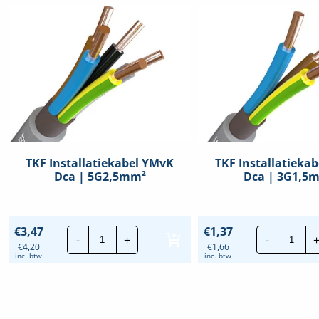
ng!
TKF Installatiekabel YMvK
TKF Installatieka
Dca | 5G2,5mm²
Dca | 3G1,5
TKF
TKF
€
3,47
€
1,37
-
+
-
Installatiekabel
Insta
€
4,20
€
1,66
YMvK
YMv
inc. btw
inc. btw
Dca
Dca
|
|
5G2,5mm²
3G1,
hoeveelheid
hoev