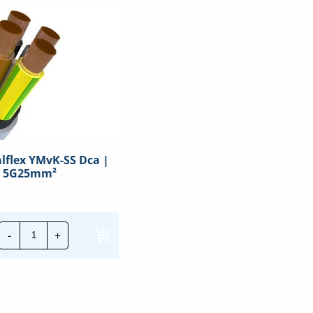
alflex YMvK-SS Dca |
5G25mm²
TKF
-
+
Instalflex
YMvK-
SS
Dca
|
5G25mm²
hoeveelheid