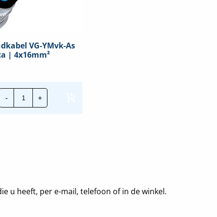
ndkabel VG-YMvk-As
ca | 4x16mm²
TKF
-
+
Grondkabel
VG-
YMvk-
As
Dca
|
4x16mm²
hoeveelheid
 heeft, per e-mail, telefoon of in de winkel.