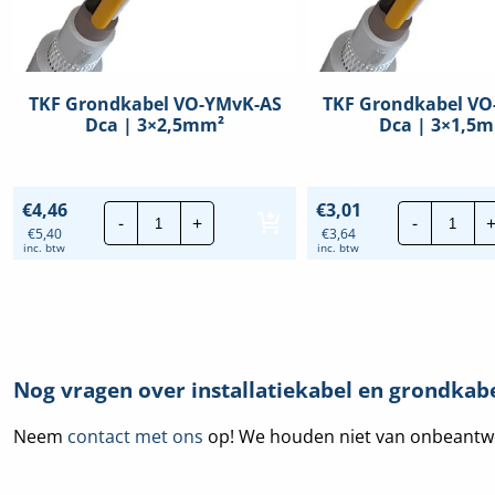
TKF Grondkabel VO-YMvK-AS
TKF Grondkabel VO
Dca | 3×2,5mm²
Dca | 3×1,5
TKF
TKF
€
4,46
€
3,01
-
+
-
Grondkabel
Gron
€
5,40
€
3,64
VO-
VO-
inc. btw
inc. btw
YMvK-
YMvK
AS
AS
Dca
Dca
|
|
3x2,5mm²
3x1,
hoeveelheid
hoev
Nog vragen over installatiekabel en grondkabe
Neem
contact met ons
op! We houden niet van onbeantwoor