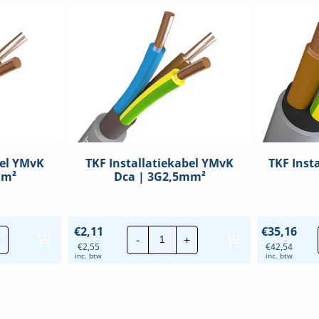
bel YMvK
TKF Installatiekabel YMvK
TKF Inst
mm²
Dca | 3G2,5mm²
TKF
€
2,11
€
35,16
+
-
+
llatiekabel
Installatiekabel
€
2,55
€
42,54
K
YMvK
inc. btw
inc. btw
Dca
|
5mm²
3G2,5mm²
eelheid
hoeveelheid