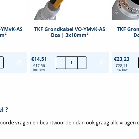
-YMvK-AS
TKF Grondkabel VO-YMvK-AS
TKF Gro
mm²
Dca | 3x10mm²
D
TKF
€
14,51
€
23,23
+
-
+
dkabel
Grondkabel
€
17,56
€
28,11
VO-
inc. btw
inc. btw
-
YMvK-
AS
Dca
|
5mm²
3x10mm²
eelheid
hoeveelheid
l ?
de vragen en beantwoorden dan ook graag alle vragen die u