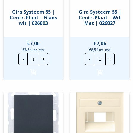
Gira Systeem 55 |
Gira Systeem 55 |
Centr. Plaat – Glans
Centr. Plaat – Wit
wit | 026803
Mat | 026827
€
7,06
€
7,06
€
8,54
€
8,54
inc. btw
inc. btw
Gira
Gira
-
+
-
+
Systeem
Systeem
55
55
|
|
Centr.
Centr.
Plaat
Plaat
-
-
Glans
Wit
wit
Mat
|
|
026803
026827
hoeveelheid
hoeveelheid