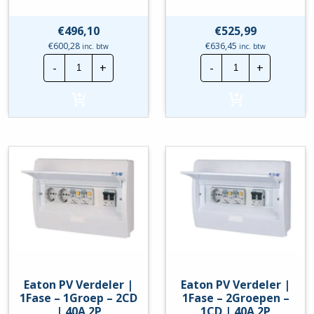
€
496,10
€
525,99
€
600,28
€
636,45
inc. btw
inc. btw
Eaton
Eaton
-
+
-
+
Groepenkast
Groepenkast
|
|
3F
3F
-
-
10
9
Gr
Gr
-
-
3x
3x
ALS
ALS
+Kookgroep
+B.trafo
hoeveelheid
+Kookgroep
hoeveelheid
Eaton PV Verdeler |
Eaton PV Verdeler |
1Fase – 1Groep – 2CD
1Fase – 2Groepen –
| 40A 2P
1CD | 40A 2P