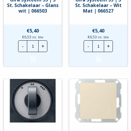
St. Schakelaar – Glans
St. Schakelaar – Wit
wit | 066503
Mat | 066527
€
5,40
€
5,40
€
6,53
€
6,53
inc. btw
inc. btw
Gira
Gira
-
+
-
+
Systeem
Systeem
55
55
|
|
3
3
St.
St.
Schakelaar
Schakelaar
-
-
Glans
Wit
wit
Mat
|
|
066503
066527
hoeveelheid
hoeveelheid