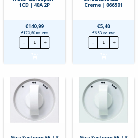
1CD | 40A 2P
Creme | 066501
€
140,99
€
5,40
€
170,60
€
6,53
inc. btw
inc. btw
Eaton
Gira
-
+
-
+
PV
Systeem
Verdeler
55
|
|
1Fase
3
-2Groepen
St.
-
Schakelaar
1CD
-
|
Creme
40A
|
2P
066501
hoeveelheid
hoeveelheid
Gira Systeem 55 | 3
Gira Systeem 55 | 3