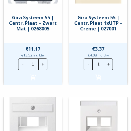
Gira Systeem 55 |
Gira Systeem 55 |
Centr. Plaat – Zwart
Centr. Plaat 1xUTP –
Mat | 0268005
Creme | 027001
€
11,17
€
3,37
€
13,52
€
4,08
inc. btw
inc. btw
Gira
Gira
-
+
-
+
Systeem
Systeem
55
55
|
|
Centr.
Centr.
Plaat
Plaat
-
1xUTP
Zwart
-
Mat
Creme
|
|
0268005
027001
hoeveelheid
hoeveelheid