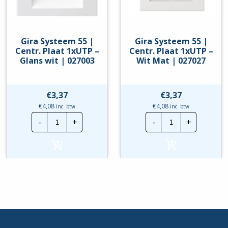
Gira Systeem 55 |
Gira Systeem 55 |
Centr. Plaat 1xUTP –
Centr. Plaat 1xUTP –
Glans wit | 027003
Wit Mat | 027027
€
3,37
€
3,37
€
4,08
€
4,08
inc. btw
inc. btw
Gira
Gira
-
+
-
+
Systeem
Systeem
55
55
|
|
Centr.
Centr.
Plaat
Plaat
1xUTP
1xUTP
-
-
Glans
Wit
wit
Mat
|
|
027003
027027
hoeveelheid
hoeveelheid