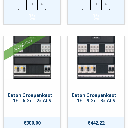
Eaton
Eaton
-
+
-
+
Groepenkast
Groepenkast
|
|
1F
3F
-
-
5
8
Gr
Gr
-
-
2x
2x
Aanbieding
ALS
ALS
hoeveelheid
hoeveelheid
Eaton Groepenkast |
Eaton Groepenkast |
1F – 6 Gr – 2x ALS
1F – 9 Gr – 3x ALS
€
300,00
€
442,22