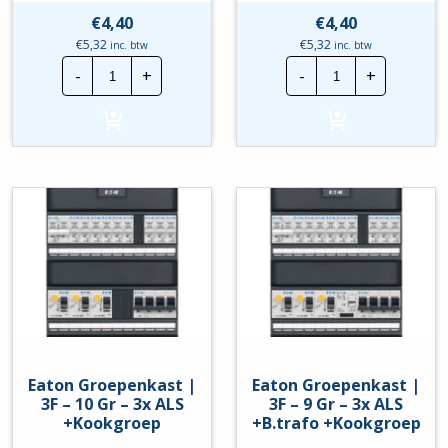
€
4,40
€
4,40
€
5,32
€
5,32
inc. btw
inc. btw
Eaton
Eaton
-
+
-
+
aftakblok
aftakblok
(achter)
(voor)
|
|
1015345
1015346
hoeveelheid
hoeveelheid
Eaton Groepenkast |
Eaton Groepenkast |
3F – 10 Gr – 3x ALS
3F – 9 Gr – 3x ALS
+Kookgroep
+B.trafo +Kookgroep