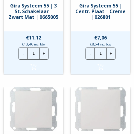
Gira Systeem 55 | 3
Gira Systeem 55 |
St. Schakelaar –
Centr. Plaat – Creme
Zwart Mat | 0665005
| 026801
€
11,12
€
7,06
€
13,46
€
8,54
inc. btw
inc. btw
Gira
Gira
-
+
-
+
Systeem
Systeem
55
55
|
|
3
Centr.
St.
Plaat
Schakelaar
-
-
Creme
Zwart
|
Mat
026801
|
hoeveelheid
0665005
hoeveelheid