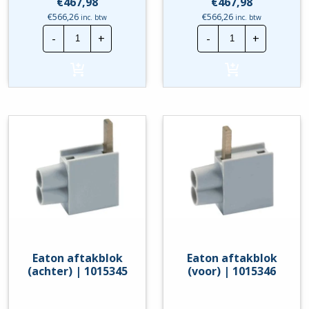
€
467,98
€
467,98
€
566,26
€
566,26
inc. btw
inc. btw
Eaton
Eaton
-
+
-
+
Groepenkast
Groepenkast
|
|
3F
3F
-
-
9
9
Gr
Gr
-
-
3x
3x
ALS
ALS
hoeveelheid
hoeveelheid
Eaton aftakblok
Eaton aftakblok
(achter) | 1015345
(voor) | 1015346