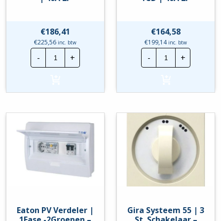
€
186,41
€
164,58
€
225,56
€
199,14
inc. btw
inc. btw
Eaton
Eaton
-
+
-
+
PV
PV
Verdeler
Verdeler
|
|
1Fase
1Fase
-
-
1Groep
2Groepen
-
-
2CD
1CD
|
|
40A
40A
2P
2P
hoeveelheid
hoeveelheid
Eaton PV Verdeler |
Gira Systeem 55 | 3
1Fase -2Groepen –
St. Schakelaar –