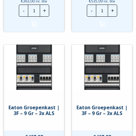
€
363,00
€
535,09
inc. btw
inc. btw
Eaton
Eaton
-
+
-
+
Groepenkast
Groepenkast
|
|
1F
1F
-
-
6
9
Gr
Gr
-
-
2x
3x
ALS
ALS
hoeveelheid
hoeveelheid
Eaton Groepenkast |
Eaton Groepenkast |
3F – 9 Gr – 3x ALS
3F – 9 Gr – 3x ALS