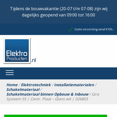
Tijdens de bouwvakantie (20-07 t/m 07-08) zijn wij
dagelijks geopend van 09:00 tot 16:00
Gratis verzending vanaf €100,-
Home
/
Elektrotechniek
/
Installatiematerialen
/
Schakelmateriaal
/
Schakelmateriaal binnen Opbouw & Inbouw
/ Gira
Systeem 55 | Centr. Plaat – Glans wit | 026803