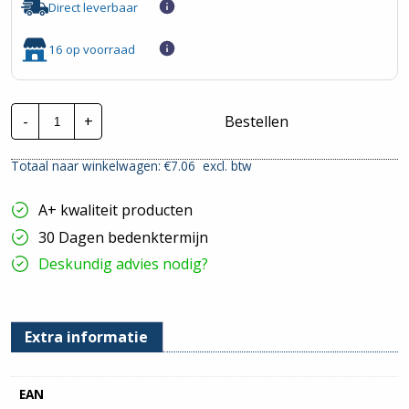
Direct leverbaar
16 op voorraad
Gira
-
+
Bestellen
Systeem
55
|
Totaal naar winkelwagen: €
7.06
excl. btw
Centr.
Plaat
-
A+ kwaliteit producten
Glans
wit
30 Dagen bedenktermijn
|
026803
Deskundig advies nodig?
hoeveelheid
Extra informatie
EAN