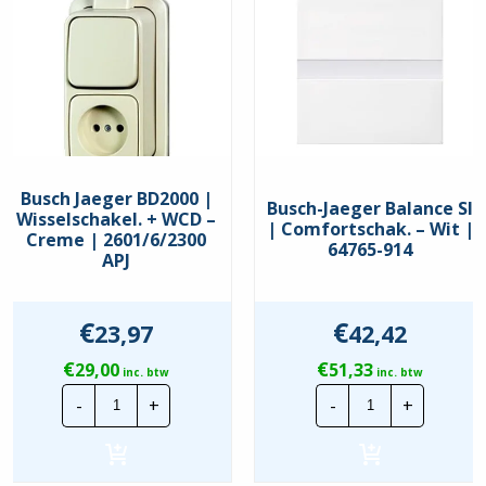
Busch Jaeger BD2000 |
Busch-Jaeger Balance SI
Wisselschakel. + WCD –
| Comfortschak. – Wit |
Creme | 2601/6/2300
64765-914
APJ
€
€
23,97
42,42
€
€
29,00
51,33
inc. btw
inc. btw
Busch
Busch-
-
+
-
+
Jaeger
Jaeger
BD2000
Balance
|
SI
Wisselschakel.
|
+
Comfortschak