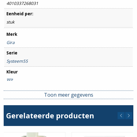
4010337268031
Eenheid per:
stuk
Merk
Gira
Serie
Systeem55
Kleur
Wit
Type / Soort
Toon meer gegevens
Centr. plaat media
Beschermingsgraad
Gerelateerde producten
IP20
Montagewijze
Inbouw