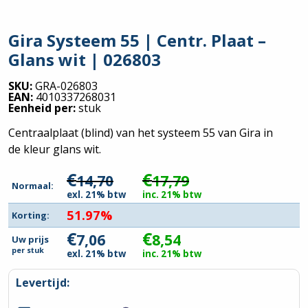
Gira Systeem 55 | Centr. Plaat –
Glans wit | 026803
SKU:
GRA-026803
EAN:
4010337268031
Eenheid per:
stuk
Centraalplaat (blind) van het systeem 55 van Gira in
de kleur glans wit.
€
€
14,70
17,79
Normaal:
exl. 21% btw
inc. 21% btw
51.97%
Korting:
€
€
7,06
8,54
Uw prijs
per
stuk
exl. 21% btw
inc. 21% btw
Levertijd: