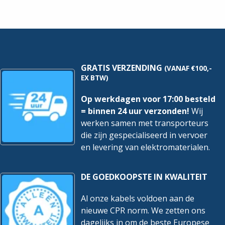
WCD
-
-
Wit
Creme
|
|
64765-
2601/6/2300
914
APJ
hoeveelheid
hoeveelheid
GRATIS VERZENDING
(VANAF €100,-
EX BTW)
Op werkdagen voor 17:00 besteld
= binnen 24 uur verzonden!
Wij
werken samen met transporteurs
die zijn gespecialiseerd in vervoer
en levering van elektromaterialen.
DE GOEDKOOPSTE IN KWALITEIT
Al onze kabels voldoen aan de
nieuwe CPR norm. We zetten ons
dagelijks in om de beste Europese