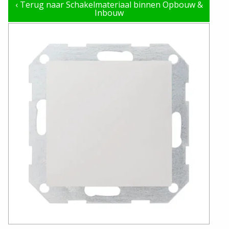
‹
Terug naar Schakelmateriaal binnen Opbouw &
Inbouw