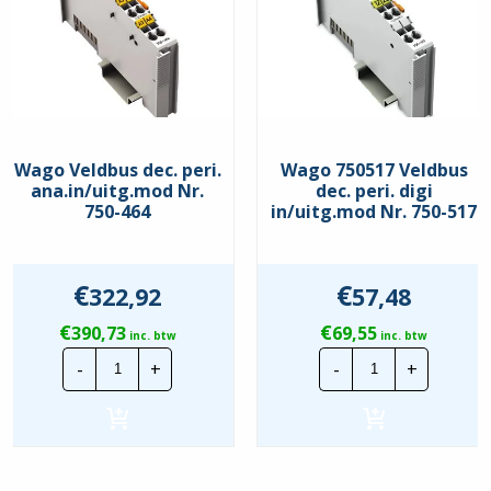
Wago Veldbus dec. peri.
Wago 750517 Veldbus
ana.in/uitg.mod Nr.
dec. peri. digi
750-464
in/uitg.mod Nr. 750-517
€
€
322,92
57,48
€
€
390,73
69,55
inc. btw
inc. btw
Wago
Wago
-
+
-
+
Veldbus
750517
dec.
Veldbus
peri.
dec.
ana.in/uitg.mod
peri.
Nr.
digi
750-
in/uitg.mod
464
Nr.