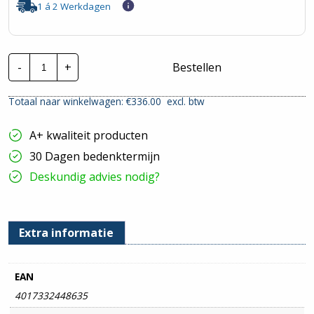
1 á 2 Werkdagen
Wago
-
+
Bestellen
Veldbus
dec.
peri.
Totaal naar winkelwagen: €
336.00
excl. btw
ana.in/uitg.mod
Nr.
750-
A+ kwaliteit producten
450
hoeveelheid
30 Dagen bedenktermijn
Deskundig advies nodig?
Extra informatie
EAN
4017332448635