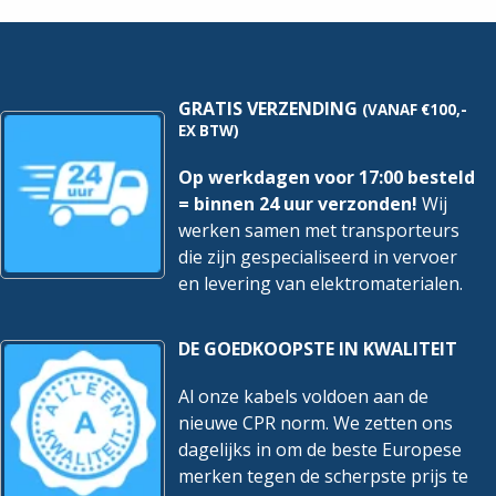
hoeveelheid
750-
517
hoeveelheid
GRATIS VERZENDING
(VANAF €100,-
EX BTW)
Op werkdagen voor 17:00 besteld
= binnen 24 uur verzonden!
Wij
werken samen met transporteurs
die zijn gespecialiseerd in vervoer
en levering van elektromaterialen.
DE GOEDKOOPSTE IN KWALITEIT
Al onze kabels voldoen aan de
nieuwe CPR norm. We zetten ons
dagelijks in om de beste Europese
merken tegen de scherpste prijs te