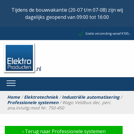
Tijdens de bouwvakantie (20-07 t/m 07-08) zijn wij
dagelijks geopend van 09:00 tot 16:00
Gratis verzending vanaf €100,-
Home
/
Elektrotechniek
/
Industriële automatisering
/
Professionele systemen
/ Wago Veldbus dec. peri.
ana.in/uitg.mod Nr. 750-450
‹
Terug naar Professionele systemen