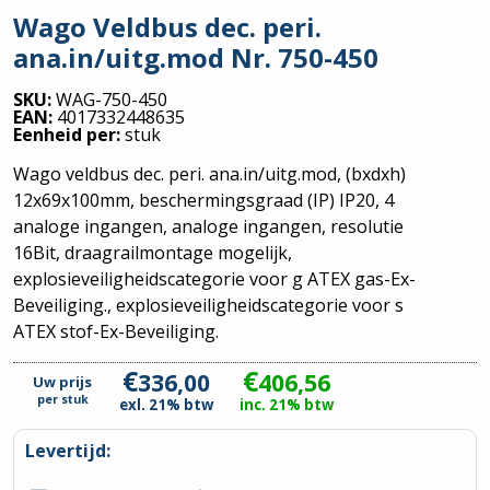
Wago Veldbus dec. peri.
ana.in/uitg.mod Nr. 750-450
SKU:
WAG-750-450
EAN:
4017332448635
Eenheid per:
stuk
Wago veldbus dec. peri. ana.in/uitg.mod, (bxdxh)
12x69x100mm, beschermingsgraad (IP) IP20, 4
analoge ingangen, analoge ingangen, resolutie
16Bit, draagrailmontage mogelijk,
explosieveiligheidscategorie voor g ATEX gas-Ex-
Beveiliging., explosieveiligheidscategorie voor s
ATEX stof-Ex-Beveiliging.
€
€
336,00
406,56
Uw prijs
per
stuk
exl. 21% btw
inc. 21% btw
Levertijd: