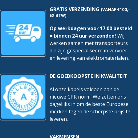
Explosieveiligheidscategorie
GRATIS VERZENDING
(VANAF €100,-
Geen
voor stof
EX BTW)
Frequentiemeting
Nee
Op werkdagen voor 17:00 besteld
= binnen 24 uur verzonden!
Wij
Frontinbouw mogelijk
Nee
werken samen met transporteurs
Functieblok aanrakingsvrij
die zijn gespecialiseerd in vervoer
werkende
Nee
en levering van elektromaterialen.
beveiligingsinrichtingen
Functieblok automatische
DE GOEDKOOPSTE IN KWALITEIT
Nee
reset
Al onze kabels voldoen aan de
Functieblok
Nee
nieuwe CPR norm. We zetten ons
bedrijfssoortenselectie
dagelijks in om de beste Europese
Functieblok
merken tegen de scherpste prijs te
Nee
inschakelvergrendeling
leveren.
Functieblok noodstop
Nee
VAKMENSEN