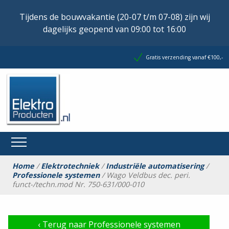
Tijdens de bouwvakantie (20-07 t/m 07-08) zijn wij
dagelijks geopend van 09:00 tot 16:00
Gratis verzending vanaf €100,-
Home
/
Elektrotechniek
/
Industriële automatisering
/
Professionele systemen
/ Wago Veldbus dec. peri.
funct-/techn.mod Nr. 750-631/000-010
‹
Terug naar Professionele systemen