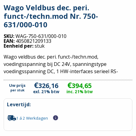
Wago Veldbus dec. peri.
funct-/techn.mod Nr. 750-
631/000-010
SKU:
WAG-750-631/000-010
EAN:
4050821209133
Eenheid per:
stuk
Wago veldbus dec. peri. funct-/techn.mod,
voedingsspanning bij DC 24V, spanningstype
voedingsspanning DC, 1 HW-interfaces serieel RS-
€
€
326,16
394,65
Uw prijs
per
stuk
exl. 21% btw
inc. 21% btw
Levertijd:
1 á 2 Werkdagen