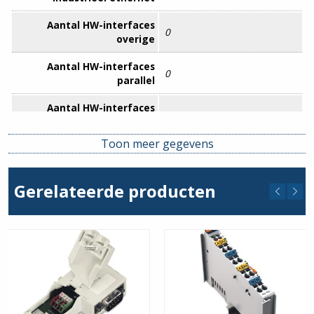
Aantal HW-interfaces
0
overige
Aantal HW-interfaces
0
parallel
Aantal HW-interfaces
0
serieel RS-232
Toon meer gegevens
Aantal HW-interfaces
1
serieel RS-422
Gerelateerde producten
Aantal HW-interfaces
0
serieel RS-485
Aantal HW-interfaces
0
serieel TTY
Aantal HW-interfaces USB
0
Aantal HW-interfaces
0