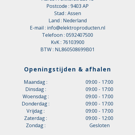
Nee
temperatuurregeling
Postcode : 9403 AP
Stad : Assen
Geschikt voor
Nee
Land : Nederland
veiligheidsfunctie
E-mail :
info@elektroproducten.nl
Geschikt voor vliegende
Telefoon :
0592407500
Nee
zaag
KvK : 76103900
BTW : NL860508699B01
Hoogte
100 mm
Hulpcontactblokcontrole
Nee
Openingstijden & afhalen
functieblok
IO-Link Master
Nee
Maandag :
09:00 - 17:00
Dinsdag :
09:00 - 17:00
Met lasbesturing
Nee
Woensdag :
09:00 - 17:00
Donderdag :
09:00 - 17:00
Met optische interface
Nee
Vrijdag :
09:00 - 17:00
Ondersteunt protocol
Zaterdag :
09:00 - 12:00
Nee
TCP/IP
Zondag :
Gesloten
Ondersteunt protocol voor