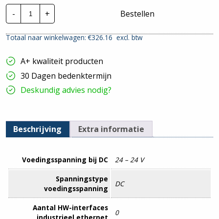
Wago
-
+
Bestellen
Veldbus
dec.
peri.
Totaal naar winkelwagen: €
326.16
excl. btw
funct-/techn.mod
Nr.
750-
A+ kwaliteit producten
631/000-
010
30 Dagen bedenktermijn
hoeveelheid
Deskundig advies nodig?
Beschrijving
Extra informatie
Voedingsspanning bij DC
24 – 24 V
Spanningstype
DC
voedingsspanning
Aantal HW-interfaces
0
industrieel ethernet