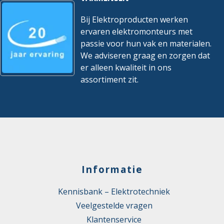
Functieblok
Nee
toegangscontrole
Bij Elektroproducten werken
ervaren elektromonteurs met
Functieblok toestemtoets
Nee
passie voor hun vak en materialen.
Functieblok
We adviseren graag en zorgen dat
Nee
tweehandschakeling
er alleen kwaliteit in ons
assortiment zit.
Geschikt voor baansturing
Nee
Geschikt voor CNC
Nee
Geschikt voor drukregeling
Nee
Geschikt voor eenas-
Nee
positionering
Informatie
Geschikt voor eenas-
Nee
regeling
Kennisbank – Elektrotechniek
Geschikt voor elektronische
Nee
Veelgestelde vragen
positionering
Klantenservice