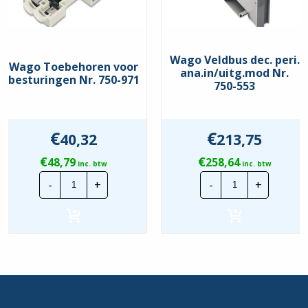
Wireless
Aantal interfaces PROFINET
0
Beschermingsgraad (IP)
IP20
Wago Veldbus dec. peri.
Wago Toebehoren voor
ana.in/uitg.mod Nr.
besturingen Nr. 750-971
Bijbehorend bedrijfsmiddel
750-553
Nee
(Ex ia)
Bijbehorend bedrijfsmiddel
Nee
€
€
(Ex ib)
40,32
213,75
€
€
48,79
258,64
Bluetooth-netwerk
inc. btw
inc. btw
Nee
Wago
Wago
standaard
-
+
-
+
Toebehoren
Veldbus
voor
dec.
Breedte
24 mm
besturingen
peri.
Nr.
ana.in/uitg.m
Diepte
69,8 mm
750-
Nr.
971
750-
hoeveelheid
553
Draagrailmontage mogelijk
Ja
hoeveelheid
Explosieveiligheidscategorie
Geen
voor gas