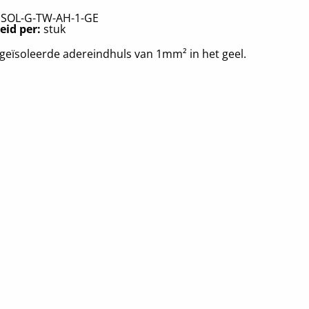
:
SOL-G-TW-AH-1-GE
eid per:
stuk
geïsoleerde adereindhuls van 1mm² in het geel.