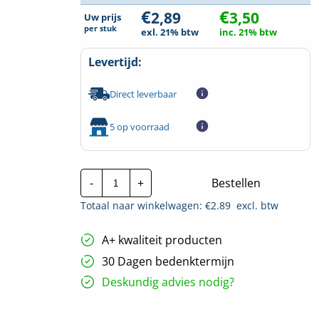
€
€
2,89
3,50
Uw prijs
per
stuk
exl. 21% btw
inc. 21% btw
Levertijd:
Direct leverbaar
5 op voorraad
Twin
-
+
Bestellen
geísoleerde
adereindhuls
Totaal naar winkelwagen: €
2.89
excl. btw
|
1mm²
-
A+ kwaliteit producten
Geel
|
30 Dagen bedenktermijn
100
stuks
Deskundig advies nodig?
hoeveelheid