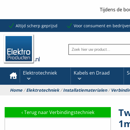
Tijdens de bo
Altijd scherp geprijsd
Voor consument en bedrijve
Elektrotechniek
Kabels en Draad
S
Home
/
Elektrotechniek
/
Installatiematerialen
/
Verbindi
Tw
‹
Terug naar Verbindingstechniek
1m