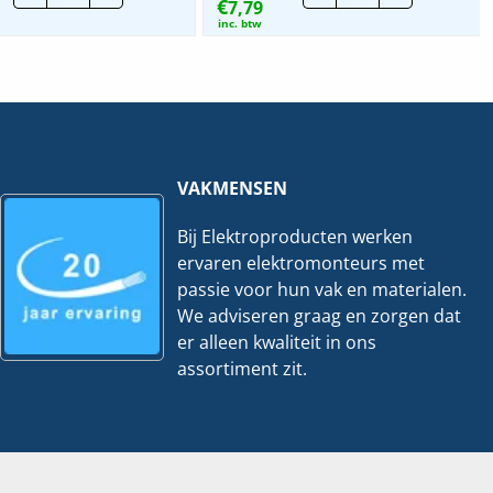
€
adereindhuls
7,79
16mm²
35mm²
|
inc. btw
|
Per
Per
100
50
stuks
stuks
hoeveelheid
hoeveelheid
VAKMENSEN
Bij Elektroproducten werken
ervaren elektromonteurs met
passie voor hun vak en materialen.
We adviseren graag en zorgen dat
er alleen kwaliteit in ons
assortiment zit.