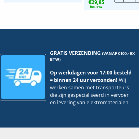
€
29,85
6m
-
inc. btw
Mt.
1
|
207
143
|
Per
4
stu
GRATIS VERZENDING
(VANAF €100,- EX
hoe
BTW)
Op werkdagen voor 17:00 besteld
= binnen 24 uur verzonden!
Wij
werken samen met transporteurs
die zijn gespecialiseerd in vervoer
en levering van elektromaterialen.