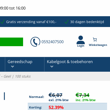
9:00 tot 16:00
Gratis verzending vanaf €100,-
30 dagen bedenktijd
0592407500
Login
Gereedschap
Kabelgoot & toebehoren
– Geel | 100 stuks
 |
€
€
6,07
7,34
Normaal:
exl. 21% btw
inc. 21% btw
52.39%
Korting: