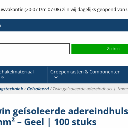
uwvakantie (20-07 t/m 07-08) zijn wij dagelijks geopend van 0
n
chakelmateriaal
Groepenkasten & Componenten
ngstechniek
/
Geïsoleerd
/ Twin geísoleerde adereindhuls | 1mm² 
in geísoleerde adereindhuls
m² – Geel | 100 stuks