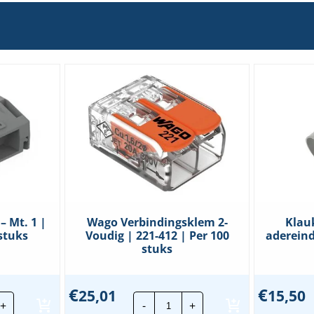
 Mt. 1 |
Wago Verbindingsklem 2-
Klau
 stuks
Voudig | 221-412 | Per 100
adereind
stuks
€
€
25,01
15,50
go
Wago
+
-
+
box
Verbindingsklem