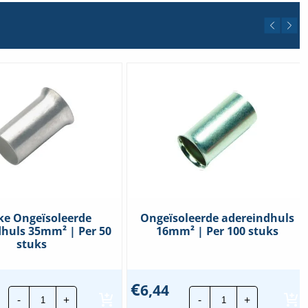
ke Ongeïsoleerde
Ongeïsoleerde adereindhuls
huls 35mm² | Per 50
16mm² | Per 100 stuks
stuks
€
6,44
Klauke
Ongeïsoleerde
-
+
-
+
Ongeïsoleerde
adereindhuls