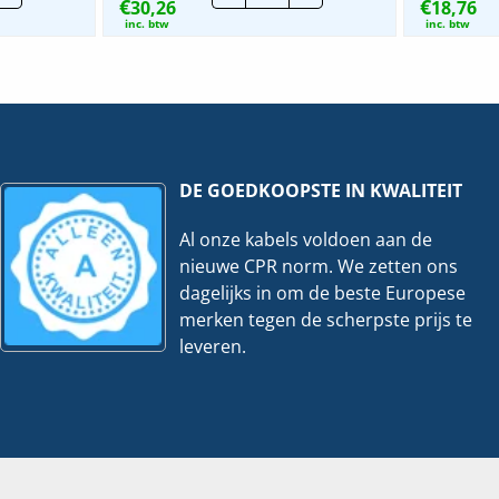
€
€
m²
30,26
2-
18,76
Voudig
inc. btw
inc. btw
|
221-
412
-
|
1
Per
100
stuks
hoeveelheid
ks
DE GOEDKOOPSTE IN KWALITEIT
veelheid
Al onze kabels voldoen aan de
nieuwe CPR norm. We zetten ons
dagelijks in om de beste Europese
merken tegen de scherpste prijs te
leveren.