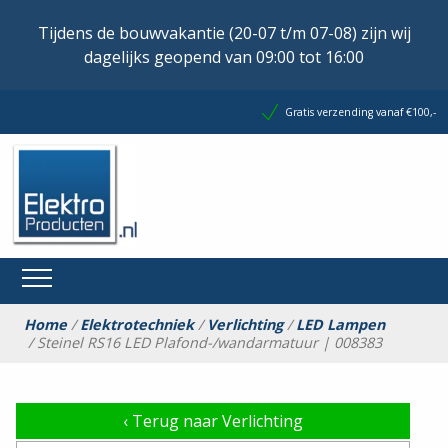
Tijdens de bouwvakantie (20-07 t/m 07-08) zijn wij
dagelijks geopend van 09:00 tot 16:00
Gratis verzending vanaf €100,-
Home
/
Elektrotechniek
/
Verlichting
/
LED Lampen
/ Steinel RS16 LED Plafond-/wandarmatuur | 008383
‹
Terug naar Verlichting