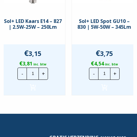
Sol+ LED Kaars E14 – 827
Sol+ LED Spot GU10 –
| 2.5W-25W – 250Lm
830 | 5W-50W – 345Lm
€
€
3,15
3,75
€
€
3,81
4,54
inc. btw
inc. btw
Sol+
Sol+
-
+
-
+
LED
LED
Kaars
Spot
E14
GU10
-
-
827
830
|
|
2.5W-
5W-
25W
50W
-
-
250Lm
345Lm
hoeveelheid
hoeveelheid