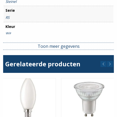
Steinel
Serie
RS
Kleur
Wit
Kleurtemperatuur
Toon meer gegevens
4000
Beschermingsgraad
Gerelateerde producten
IP54