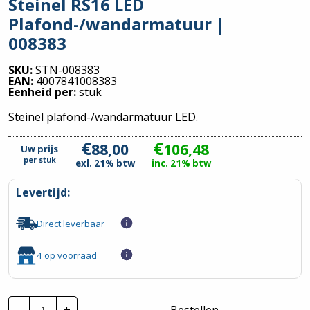
Steinel RS16 LED
Plafond-/wandarmatuur |
008383
SKU:
STN-008383
EAN:
4007841008383
Eenheid per:
stuk
Steinel plafond-/wandarmatuur LED.
€
€
88,00
106,48
Uw prijs
per
stuk
exl. 21% btw
inc. 21% btw
Levertijd:
Direct leverbaar
4 op voorraad
Steinel