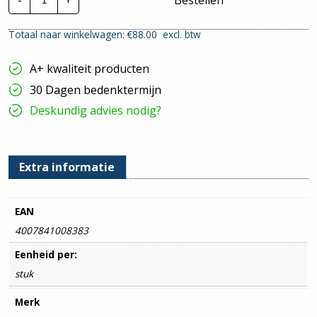
-
+
Bestellen
RS16
LED
Plafond-/wandarmatuur
Totaal naar winkelwagen: €
88.00
excl. btw
|
008383
hoeveelheid
A+ kwaliteit producten
30 Dagen bedenktermijn
Deskundig advies nodig?
Extra informatie
EAN
4007841008383
Eenheid per:
stuk
Merk