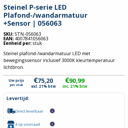
Steinel P-serie LED
Plafond-/wandarmatuur
+Sensor | 056063
SKU:
STN-056063
EAN:
4007841056063
Eenheid per:
stuk
Steinel plafond-/wandarmatuur LED met
bewegingssensor inclusief 3000K kleurtemperatuur
lichtbron.
€
€
75,20
90,99
Uw prijs
per
stuk
exl. 21% btw
inc. 21% btw
Levertijd:
Direct leverbaar
4 op voorraad