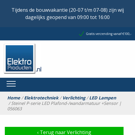
Tijdens de bouwvakantie (20-07 t/m 07-08) zijn wij
dagelijks geopend van 09:00 tot 16:00
Gratis verzending vanaf €100,-
Home
/
Elektrotechniek
/
Verlichting
/
LED Lampen
/ Steinel P-serie LED Plafond-/wandarmatuur +Sensor |
056063
‹
Terug naar Verlichting