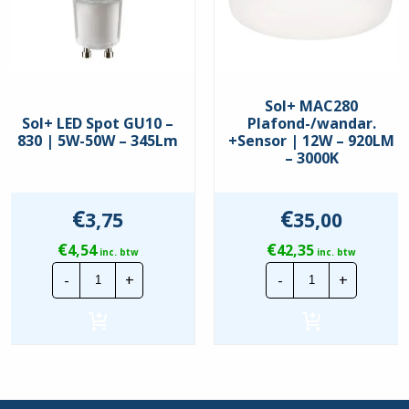
Sol+ MAC280
Sol+ LED Spot GU10 –
Plafond-/wandar.
830 | 5W-50W – 345Lm
+Sensor | 12W – 920LM
– 3000K
€
€
3,75
35,00
€
€
4,54
42,35
inc. btw
inc. btw
Sol+
Sol+
-
+
-
+
LED
MAC280
Spot
Plafond-/wand
GU10
+Sensor
-
|
830
12W
|
-
5W-
920LM
50W
-
-
3000K