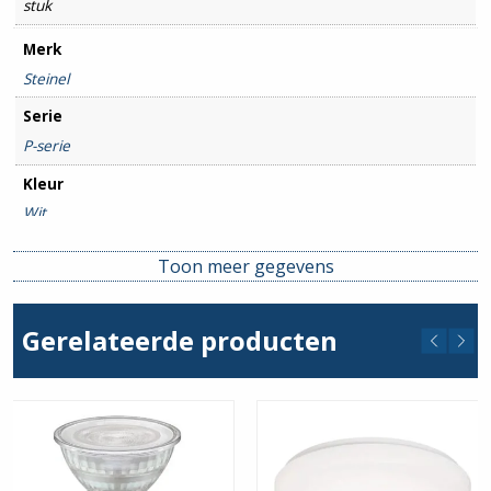
stuk
Merk
Steinel
Serie
P-serie
Kleur
Wit
Kleurtemperatuur
Toon meer gegevens
3000
Beschermingsgraad
Gerelateerde producten
IP54