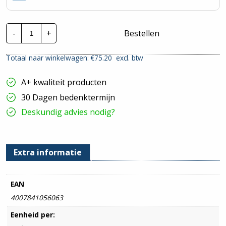
Steinel
-
+
Bestellen
P-
serie
LED
Totaal naar winkelwagen: €
75.20
excl. btw
Plafond-/wandarmatuur
+Sensor
|
A+ kwaliteit producten
056063
hoeveelheid
30 Dagen bedenktermijn
Deskundig advies nodig?
Extra informatie
EAN
4007841056063
Eenheid per: