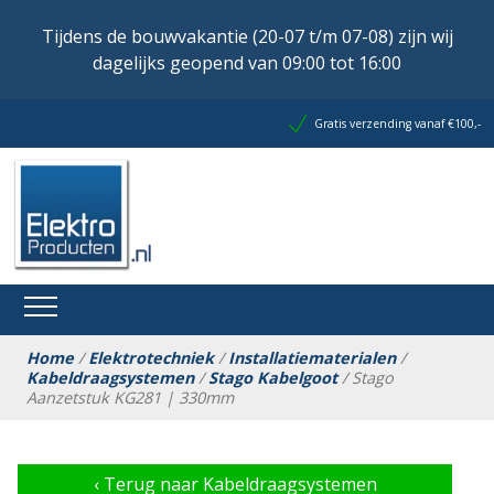
Tijdens de bouwvakantie (20-07 t/m 07-08) zijn wij
dagelijks geopend van 09:00 tot 16:00
Gratis verzending vanaf €100,-
Home
/
Elektrotechniek
/
Installatiematerialen
/
Kabeldraagsystemen
/
Stago Kabelgoot
/ Stago
Aanzetstuk KG281 | 330mm
‹
Terug naar Kabeldraagsystemen