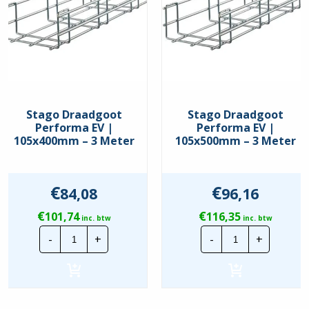
Stago Draadgoot
Stago Draadgoot
Performa EV |
Performa EV |
105x400mm – 3 Meter
105x500mm – 3 Meter
€
€
84,08
96,16
€
€
101,74
116,35
inc. btw
inc. btw
Stago
Stago
-
+
-
+
Draadgoot
Draadgoot
Performa
Performa
EV
EV
|
|
105x400mm
105x500mm
-
-
3
3