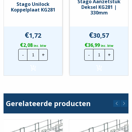
Stago Aanzetstuk
Stago Unilock
Deksel KG281 |
Koppelplaat KG281
330mm
€
€
1,72
30,57
€
€
2,08
36,99
inc. btw
inc. btw
Stago
Stago
-
+
-
+
Unilock
Aanzetstuk
Koppelplaat
Deksel
KG281
KG281
hoeveelheid
|
330mm
hoeveelheid
Gerelateerde producten