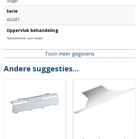
Stago
Serie
KG281
Oppervlak behandeling
Sendzimir verzinkt
Breedte goot
Toon meer gegevens
330mm
Andere suggesties…
Hulpstuk
Aanzet-/Aftakstuk