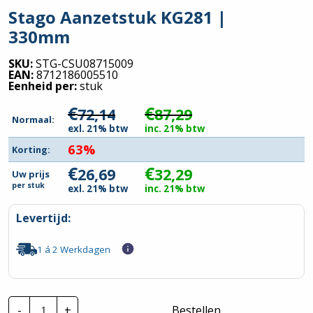
Stago Aanzetstuk KG281 |
330mm
SKU:
STG-CSU08715009
EAN:
8712186005510
Eenheid per:
stuk
€
€
72,14
87,29
Normaal:
exl. 21% btw
inc. 21% btw
63%
Korting:
€
€
26,69
32,29
Uw prijs
per
stuk
exl. 21% btw
inc. 21% btw
Levertijd:
1 á 2 Werkdagen
Stago
-
+
Bestellen
Aanzetstuk