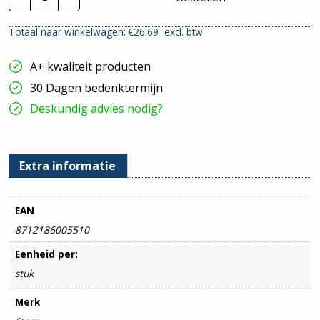
KG281
|
Totaal naar winkelwagen: €
26.69
excl. btw
330mm
hoeveelheid
A+ kwaliteit producten
30 Dagen bedenktermijn
Deskundig advies nodig?
Extra informatie
EAN
8712186005510
Eenheid per:
stuk
Merk