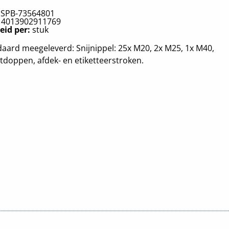
:
SPB-73564801
:
4013902911769
eid per:
stuk
aard meegeleverd: Snijnippel: 25x M20, 2x M25, 1x M40,
itdoppen, afdek- en etiketteerstroken.