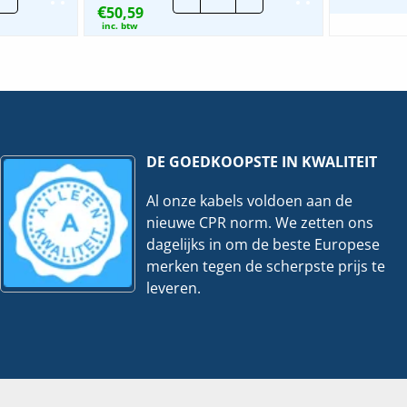
€
epenkast
50,59
Installatiekast
|
inc. btw
10-
VKG21Z
|
veelheid
220x220
-
1
Rail
hoeveelheid
DE GOEDKOOPSTE IN KWALITEIT
Al onze kabels voldoen aan de
nieuwe CPR norm. We zetten ons
dagelijks in om de beste Europese
merken tegen de scherpste prijs te
leveren.