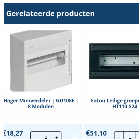
6x16mm²
en
Transparant deksel/deur
Ja
18x6mm²
Gerelateerde producten
hoeveelheid
Type sluiting
Overig
Uitvoering deksel
Met uitsparing
Food Contact Material
Nee
REACH
Nee
Hager Miniverdeler | GD108E |
Eaton Ledige groep
8 Modulen
HT110-S24
€
€
18,27
51,10
Hager
Eat
-
+
-
Miniverdeler
Led