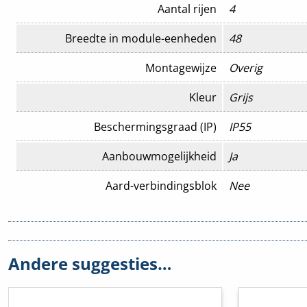
Aantal rijen
4
Breedte in module-eenheden
48
Montagewijze
Overig
Kleur
Grijs
Beschermingsgraad (IP)
IP55
Aanbouwmogelijkheid
Ja
Aard-verbindingsblok
Nee
Breedte
300 mm
Diepte
142 mm
Andere suggesties…
EMC-uitvoering
Nee
Hoogte
750 mm