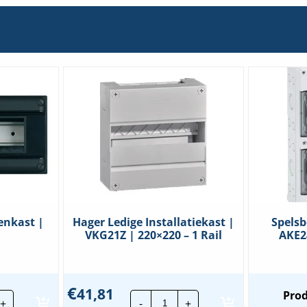
4x16mm²
en
12x6mm²
hoeveelheid
enkast |
Hager Ledige Installatiekast |
Spelsb
VKG21Z | 220×220 – 1 Rail
AKE2
€
41,81
on
Hager
Prod
+
-
+
ige
Ledige