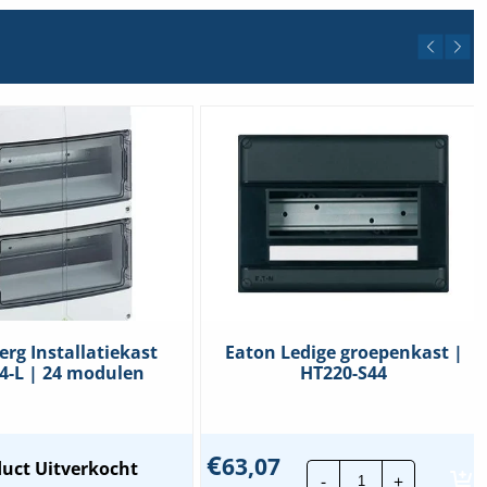
erg Installatiekast
Eaton Ledige groepenkast |
4-L | 24 modulen
HT220-S44
€
63,07
Eaton
uct Uitverkocht
-
+
Ledige