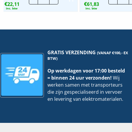
€
€
22,11
|
61,83
gro
GD108E
|
inc. btw
inc. btw
|
HT1
8
S24
Modulen
hoe
hoeveelheid
GRATIS VERZENDING
(VANAF €100,- EX
BTW)
Op werkdagen voor 17:00 besteld
= binnen 24 uur verzonden!
Wij
werken samen met transporteurs
die zijn gespecialiseerd in vervoer
en levering van elektromaterialen.