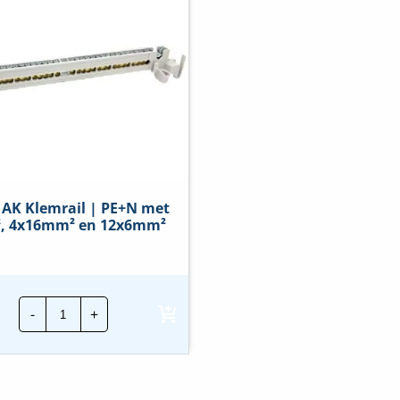
 AK Klemrail | PE+N met
, 4x16mm² en 12x6mm²
Spelsberg
-
+
AK
Klemrail
|
PE+N
met
1x25mm²,