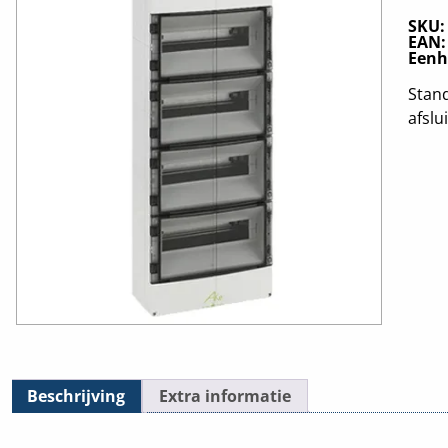
SKU
EAN
Eenh
Stand
afslu
Beschrijving
Extra informatie