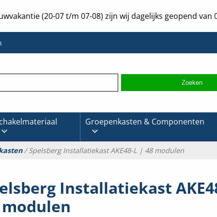
uwvakantie (20-07 t/m 07-08) zijn wij dagelijks geopend van 0
n
chakelmateriaal
Groepenkasten & Componenten
kasten
/ Spelsberg Installatiekast AKE48-L | 48 modulen
elsberg Installatiekast AKE4
 modulen