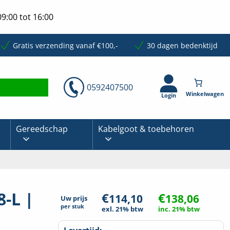
9:00 tot 16:00
Gratis verzending vanaf €100,-
30 dagen bedenktijd
0592407500
Login
Gereedschap
Kabelgoot & toebehoren
8-L |
€
€
114,10
138,06
Uw prijs
per
stuk
exl. 21% btw
inc. 21% btw