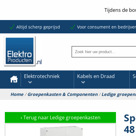
Tijdens de bo
Altijd scherp geprijsd
Voor consument en bedrijve
Elektrotechniek
Kabels en Draad
S
Home
/
Groepenkasten & Componenten
/
Ledige groepen
Sp
‹
Terug naar Ledige groepenkasten
48