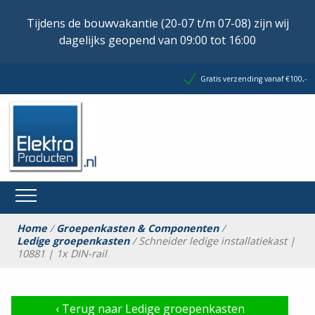
Tijdens de bouwvakantie (20-07 t/m 07-08) zijn wij
dagelijks geopend van 09:00 tot 16:00
Gratis verzending vanaf €100,-
Home
/
Groepenkasten & Componenten
/
Ledige groepenkasten
/ Schneider ledige installatiekast |
10881 | 1x DIN-rail
‹
Terug naar Ledige groepenkasten