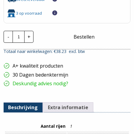
3 op voorraad
Schneider
-
+
Bestellen
ledige
installatiekast
|
Totaal naar winkelwagen: €
38.23
excl. btw
10881
|
1x
A+ kwaliteit producten
DIN-
rail
30 Dagen bedenktermijn
hoeveelheid
Deskundig advies nodig?
Beschrijving
Extra informatie
Aantal rijen
1