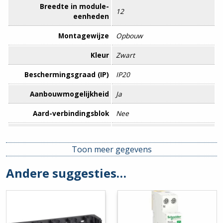
Breedte in module-
12
eenheden
Montagewijze
Opbouw
Kleur
Zwart
Beschermingsgraad (IP)
IP20
Aanbouwmogelijkheid
Ja
Aard-verbindingsblok
Nee
Breedte
220 mm
Toon meer gegevens
Diepte
100 mm
Andere suggesties…
EMC-uitvoering
Nee
Hoogte
270 mm
Inbouwdiepte
0 mm