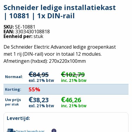
Schneider ledige installatiekast
| 10881 | 1x DIN-rail
SKU:
SE-10881
EAN:
3303430108818
Eenheid per:
stuk
De Schneider Electric Advanced ledige groepenkast
met 1 rij (DIN-rail) voor in totaal 12 modules.
Afmetingen (hxbxd): 270x220x100mm
€
€
84,95
102,79
Normaal:
exl. 21% btw
inc. 21% btw
55%
Korting:
€
€
38,23
46,26
Uw prijs
per
stuk
exl. 21% btw
inc. 21% btw
Levertijd:
Direct leverbaar