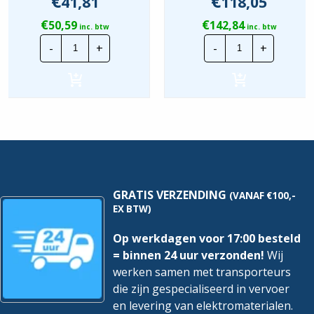
€
€
41,81
118,05
€
€
50,59
142,84
inc. btw
inc. btw
Hager
Eaton
-
+
-
+
Ledige
Medusa
Installatiekast
ledige
|
installatiekast
VKG21Z
|
|
MTR220
220x220
|
-
3x
1
DIN-
Rail
rail
hoeveelheid
hoeveelheid
GRATIS VERZENDING
(VANAF €100,-
EX BTW)
Op werkdagen voor 17:00 besteld
= binnen 24 uur verzonden!
Wij
werken samen met transporteurs
die zijn gespecialiseerd in vervoer
en levering van elektromaterialen.