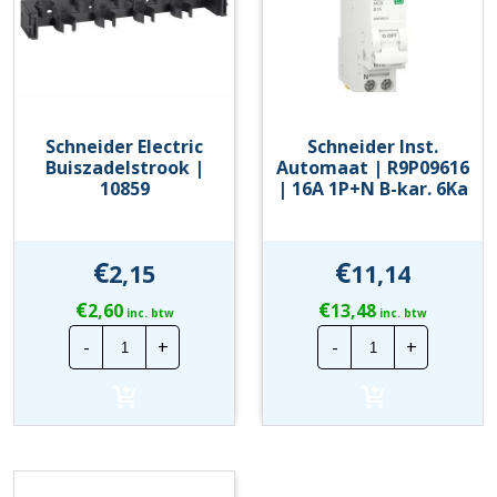
Inwendige diepte
90 mm
Materiaal behuizing
Kunststof
Met DIN-rail
Ja
Schneider Electric
Schneider Inst.
Met montageplaat
Nee
Buiszadelstrook |
Automaat | R9P09616
10859
| 16A 1P+N B-kar. 6Ka
Met slot
Nee
Nulleider verbindingsblok
Nee
€
€
2,15
11,14
Soort afdekking
Deksel
€
€
2,60
13,48
inc. btw
inc. btw
Transparant deksel/deur
Nee
Schneider
Schneider
-
+
-
+
Electric
Inst.
Type sluiting
Overig
Buiszadelstrook
Automaat
|
|
10859
R9P09616
Uitvoering deksel
Met uitsparing
hoeveelheid
|
16A
Food Contact Material
Nee
1P+N
B-
REACH
Nee
kar.