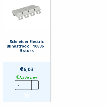
6Ka
hoeveelheid
Schneider Electric
Blindstrook | 10886 |
5 stuks
€
6,03
€
7,30
inc. btw
Schneider
-
+
Electric
Blindstrook
|
10886
|
5