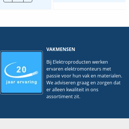
|
VKS03SF
|
16A
2P+2N
B-
Kar.
hoeveelheid
VAKMENSEN
Bij Elektroproducten werken
ervaren elektromonteurs met
passie voor hun vak en materialen.
We adviseren graag en zorgen dat
er alleen kwaliteit in ons
assortiment zit.