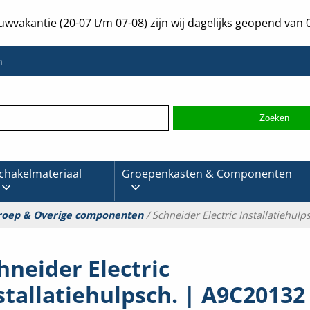
uwvakantie (20-07 t/m 07-08) zijn wij dagelijks geopend van 0
n
chakelmateriaal
Groepenkasten & Componenten
roep & Overige componenten
/ Schneider Electric Installatiehul
hneider Electric
stallatiehulpsch. | A9C20132 