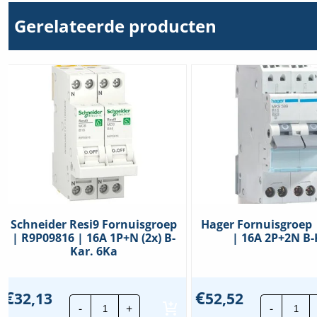
Gerelateerde producten
Aantal verbreekcontacten
0
Bedrijfsspanning (meetspanning)
250 – 250 V
Beschermingsgraad (IP)
IP20
Breedte in module-eenheden
2
Bromvrij
Nee
Gebruikscategorie
7
Inbouwdiepte
43,5 mm
Schneider Resi9 Fornuisgroep
Hager Fornuisgroep
| R9P09816 | 16A 1P+N (2x) B-
| 16A 2P+2N B-
Max. belasting TL-buis
1200 VA
Kar. 6Ka
Max. belasting TL-buis (duo-
2400 VA
geschakeld)
€
€
32,13
52,52
Schneider
Hag
-
+
-
Resi9
For