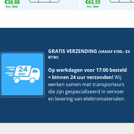
Max. belasting TL-buis (parallel
€
€
38,88
Fornuisgroep
63,55
|
1200 VA
|
MKS
gecompenseerd)
inc. btw
inc. btw
R9P09816
|
|
16A
Max. gloeilampbelasting
2850 W
16A
2P+
1P+N
B-
(2x)
Kar.
Met dag/nacht functie
Nee
B-
hoe
Kar.
6Ka
Nevenapparaat mogelijk
Ja
hoeveelheid
GRATIS VERZENDING
(VANAF €100,- EX
BTW)
Schuif voor handmatige schakeling
Nee
Op werkdagen voor 17:00 besteld
Spanningstype van de
AC
= binnen 24 uur verzonden!
Wij
bekrachtigingsspanning
werken samen met transporteurs
die zijn gespecialiseerd in vervoer
Food Contact Material
Nee
en levering van elektromaterialen.
REACH
Ja
EC-numbers
231‑100‑4