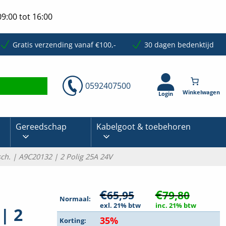
9:00 tot 16:00
Gratis verzending vanaf €100,-
30 dagen bedenktijd
0592407500
Login
Gereedschap
Kabelgoot & toebehoren
psch. | A9C20132 | 2 Polig 25A 24V
€
€
65,95
79,80
Normaal:
exl. 21% btw
inc. 21% btw
| 2
35%
Korting: