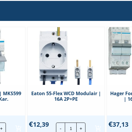
 | MKS599
Eaton 55-Flex WCD Modulair |
Hager Fo
Kar.
16A 2P+PE
| 1
€
€
12,39
37,13
er
Eaton
+
-
+
nuisgroep
55-