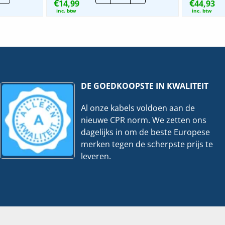
€
€
14,99
Flex
44,93
599
WCD
inc. btw
inc. btw
Modulair
|
2N
16A
2P+PE
hoeveelheid
veelheid
DE GOEDKOOPSTE IN KWALITEIT
Al onze kabels voldoen aan de
nieuwe CPR norm. We zetten ons
dagelijks in om de beste Europese
merken tegen de scherpste prijs te
leveren.