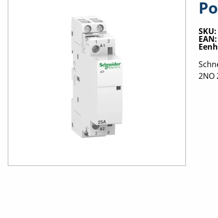
Po
SKU
EAN
Eenh
Schne
2NO 