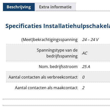
Beschrijving
Extra informatie
Specificaties Installatiehulpschake
(Meet)bekrachtigingsspanning
24 – 24 V
Spanningstype van de
AC
bedrijfsspanning
Nom. bedrijfsstroom
25 A
Aantal contacten als verbreekcontact
0
Aantal contacten als maakcontact
2
Aantal maakcontacten
2
Aantal module-eenheden
2