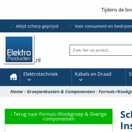
Tijdens de bo
Altijd scherp geprijsd
Voor consument en bedrijve
Elektrotechniek
Kabels en Draad
S
Home
/
Groepenkasten & Componenten
/
Fornuis-/Kookg
Sc
‹
Terug naar Fornuis-/Kookgroep & Overige
componenten
In