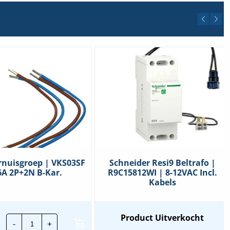
rnuisgroep | VKS03SF
Schneider Resi9 Beltrafo |
6A 2P+2N B-Kar.
R9C15812WI | 8-12VAC Incl.
Kabels
Hager
Product Uitverkocht
-
+
Fornuisgroep