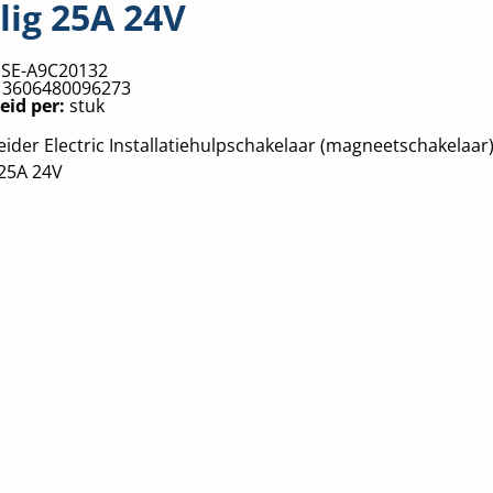
lig 25A 24V
:
SE-A9C20132
:
3606480096273
eid per:
stuk
ider Electric Installatiehulpschakelaar (magneetschakelaar)
25A 24V