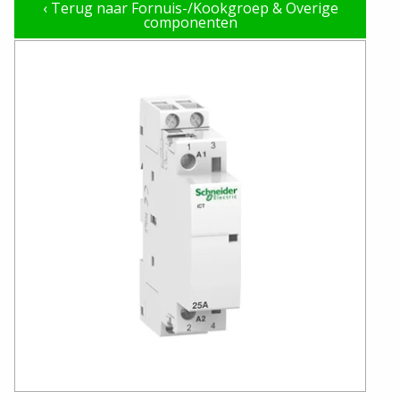
‹
Terug naar Fornuis-/Kookgroep & Overige
componenten