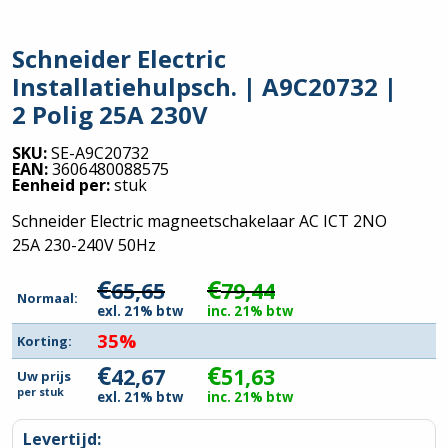
Schneider Electric
Installatiehulpsch. | A9C20732 |
2 Polig 25A 230V
SKU:
SE-A9C20732
EAN:
3606480088575
Eenheid per:
stuk
Schneider Electric magneetschakelaar AC ICT 2NO
25A 230-240V 50Hz
€
€
65,65
79,44
Normaal:
exl. 21% btw
inc. 21% btw
35%
Korting:
€
€
42,67
51,63
Uw prijs
per
stuk
exl. 21% btw
inc. 21% btw
Levertijd: