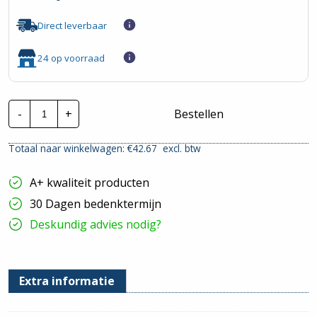
Direct leverbaar
24 op voorraad
Schneider
-
+
Bestellen
Electric
Installatiehulpsch.
|
Totaal naar winkelwagen: €
42.67
excl. btw
A9C20732
|
2
A+ kwaliteit producten
Polig
25A
30 Dagen bedenktermijn
230V
hoeveelheid
Deskundig advies nodig?
Extra informatie