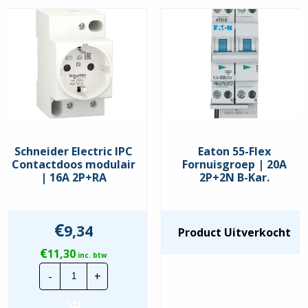
Schneider Electric IPC
Eaton 55-Flex
Contactdoos modulair
Fornuisgroep | 20A
| 16A 2P+RA
2P+2N B-Kar.
€
9,34
Product Uitverkocht
€
11,30
inc. btw
Schneider
-
+
Electric
IPC
Contactdoos