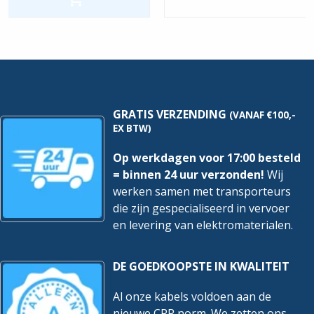
modulair
|
16A
2P+RA
hoeveelheid
GRATIS VERZENDING
(VANAF €100,-
EX BTW)
Op werkdagen voor 17:00 besteld
= binnen 24 uur verzonden!
Wij
werken samen met transporteurs
die zijn gespecialiseerd in vervoer
en levering van elektromaterialen.
DE GOEDKOOPSTE IN KWALITEIT
Al onze kabels voldoen aan de
nieuwe CPR norm. We zetten ons