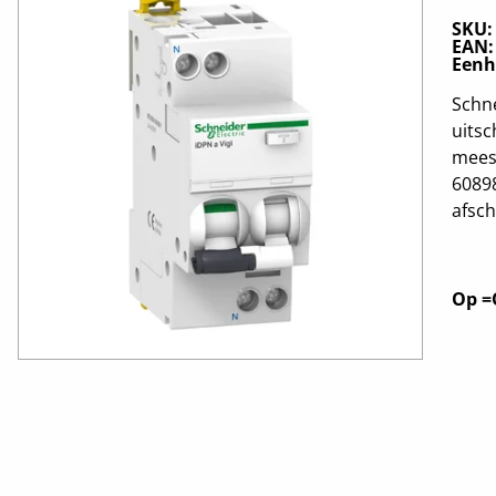
SKU
EAN
Eenh
Schne
uitsc
mees
60898
afsch
Op =