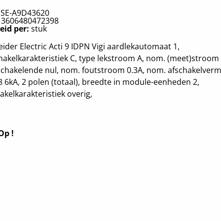
:
SE-A9D43620
:
3606480472398
eid per:
stuk
ider Electric Acti 9 IDPN Vigi aardlekautomaat 1,
hakelkarakteristiek C, type lekstroom A, nom. (meet)stroom
chakelende nul, nom. foutstroom 0.3A, nom. afschakelver
 6kA, 2 polen (totaal), breedte in module-eenheden 2,
akelkarakteristiek overig,
Op !