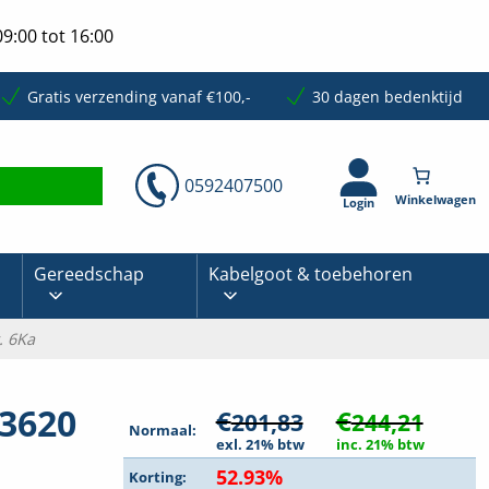
9:00 tot 16:00
Gratis verzending vanaf €100,-
30 dagen bedenktijd
0592407500
Login
Gereedschap
Kabelgoot & toebehoren
. 6Ka
43620
€
€
201,83
244,21
Normaal:
exl. 21% btw
inc. 21% btw
52.93%
Korting: