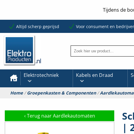
Tijdens de bo
Altijd scherp geprijsd
Voor consument en bedrijve
Elektrotechniek
Kabels en Draad
S
Home
/
Groepenkasten & Componenten
/
Aardlekautoma
Sc
‹
Terug naar Aardlekautomaten
| 