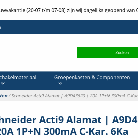
uwvakantie (20-07 t/m 07-08) zijn wij dagelijks geopend van 0
n
chakelmateriaal
Groepenkasten & Componenten
ten
/ Schneider Acti9 Alamat | A9D43620 | 20A 1P+N 300mA C-Kar
hneider Acti9 Alamat | A9D
20A 1P+N 300mA C-Kar. 6Ka