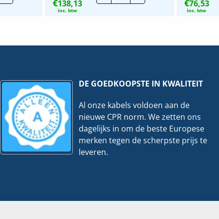
€
€
amat
138,13
Alamat
76,53
|
inc. btw
inc. btw
D67416
A9D69616
|
A
16A
1P+N
mA
300mA
B-
.
kar.
a
6Ka
eveelheid
hoeveelheid
DE GOEDKOOPSTE IN KWALITEIT
Al onze kabels voldoen aan de
nieuwe CPR norm. We zetten ons
dagelijks in om de beste Europese
merken tegen de scherpste prijs te
leveren.