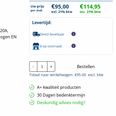
€
€
95,00
114,95
Uw prijs
per
stuk
exl. 21% btw
inc. 21% btw
Levertijd:
 20A,
Direct leverbaar
mogen EN
8 op voorraad
Schneider
-
+
Bestellen
Acti9
Alamat
Totaal naar winkelwagen: €
95.00
excl. btw
|
A9D43620
|
A+ kwaliteit producten
20A
1P+N
30 Dagen bedenktermijn
300mA
C-
Deskundig advies nodig?
Kar.
6Ka
hoeveelheid