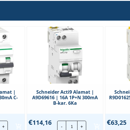
lamat |
Schneider Acti9 Alamat |
Schnei
 30mA C-
A9D69616 | 16A 1P+N 300mA
R9D01625
B-kar. 6Ka
€
€
114,16
63,25
hneider
Schneider
+
-
+
i9
Acti9