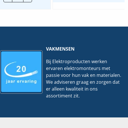
Alamat
|
R9D01625
|
25A
1P+N
30mA
B-
Kar.
6Ka
hoeveelheid
VAKMENSEN
Bij Elektroproducten werken
ervaren elektromonteurs met
passie voor hun vak en materialen.
We adviseren graag en zorgen dat
er alleen kwaliteit in ons
assortiment zit.