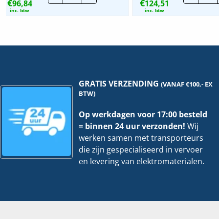
€
€
96,84
Alamat
124,51
Al
|
|
inc. btw
inc. btw
R9D55720
A9
|
|
20A
16
4P
4P
30mA
30
C-
C-
kar.
Kar
6Ka
6K
hoeveelheid
ho
GRATIS VERZENDING
(VANAF €100,- EX
BTW)
Op werkdagen voor 17:00 besteld
= binnen 24 uur verzonden!
Wij
werken samen met transporteurs
die zijn gespecialiseerd in vervoer
en levering van elektromaterialen.