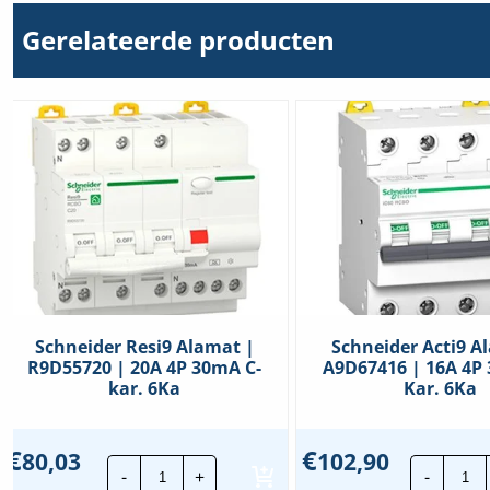
Gerelateerde producten
Schneider Resi9 Alamat |
Schneider Acti9 A
R9D55720 | 20A 4P 30mA C-
A9D67416 | 16A 4P
kar. 6Ka
Kar. 6Ka
€
€
80,03
102,90
Schneider
Sc
-
+
-
Resi9
Act