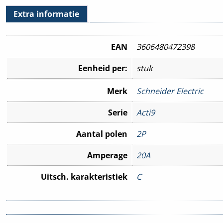
Extra informatie
EAN
3606480472398
Eenheid per:
stuk
Merk
Schneider Electric
Serie
Acti9
Aantal polen
2P
Amperage
20A
Uitsch. karakteristiek
C
Nom. Foutstroom
300mA