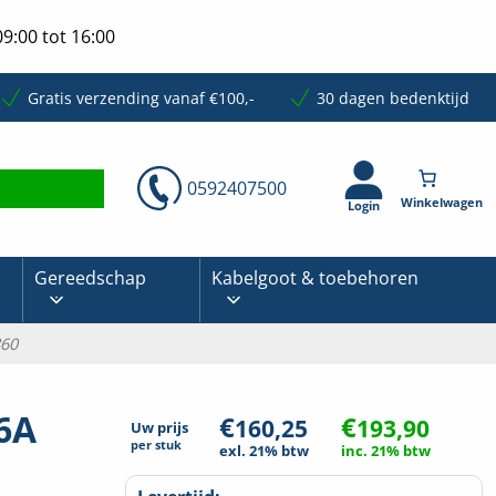
9:00 tot 16:00
Gratis verzending vanaf €100,-
30 dagen bedenktijd
0592407500
Login
Gereedschap
Kabelgoot & toebehoren
860
16A
€
€
160,25
193,90
Uw prijs
per
stuk
exl. 21% btw
inc. 21% btw