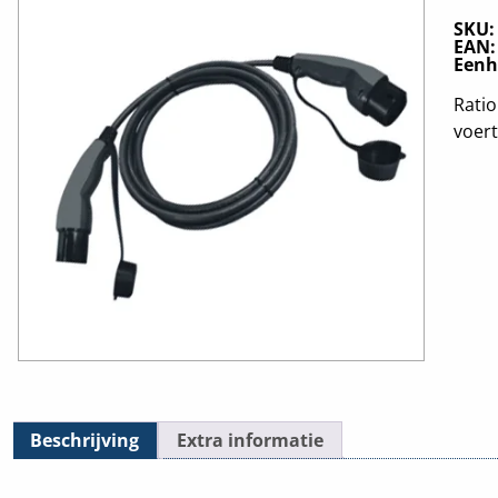
SKU
EAN
Eenh
Ratio
voert
Beschrijving
Extra informatie