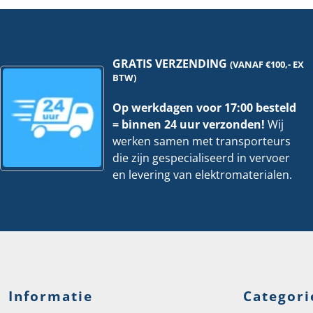
16A
Fa
22kW
|
-
38
8
ho
mtr.
hoeveelheid
GRATIS VERZENDING
(VANAF €100,- EX
BTW)
Op werkdagen voor 17:00 besteld
= binnen 24 uur verzonden!
Wij
werken samen met transporteurs
die zijn gespecialiseerd in vervoer
en levering van elektromaterialen.
Informatie
Categori