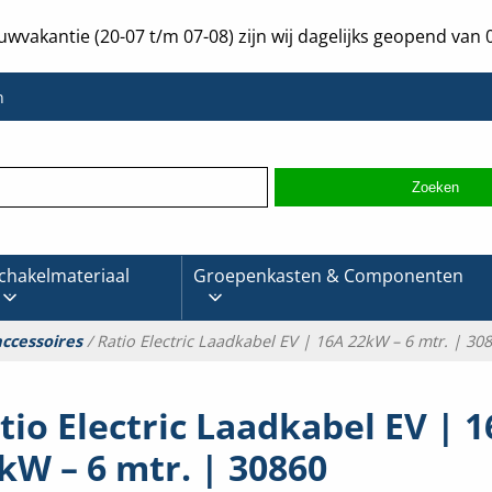
uwvakantie (20-07 t/m 07-08) zijn wij dagelijks geopend van 0
n
chakelmateriaal
Groepenkasten & Componenten
ccessoires
/ Ratio Electric Laadkabel EV | 16A 22kW – 6 mtr. | 30
tio Electric Laadkabel EV | 
kW – 6 mtr. | 30860