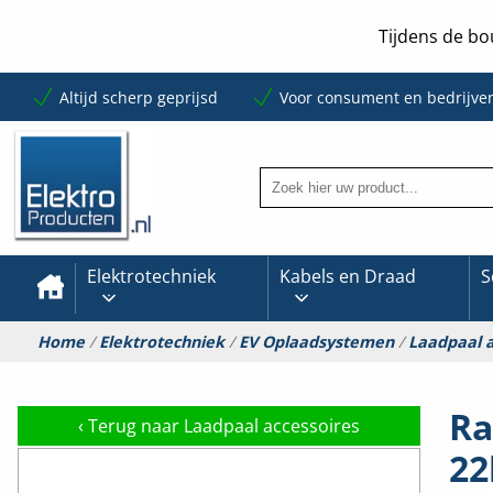
Tijdens de bo
Altijd scherp geprijsd
Voor consument en bedrijve
Elektrotechniek
Kabels en Draad
S
Home
/
Elektrotechniek
/
EV Oplaadsystemen
/
Laadpaal a
Ra
‹
Terug naar Laadpaal accessoires
22