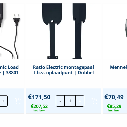
mic Load
Ratio Electric montagepaal
Mennek
e | 38801
t.b.v. oplaadpunt | Dubbel
€
€
171,50
70,49
io
Ratio
+
-
+
ctric
Electric
€
€
namic
207,52
montagepaal
85,29
ad
t.b.v.
inc. btw
inc. btw
lancing
oplaadpunt
|
Dubbel