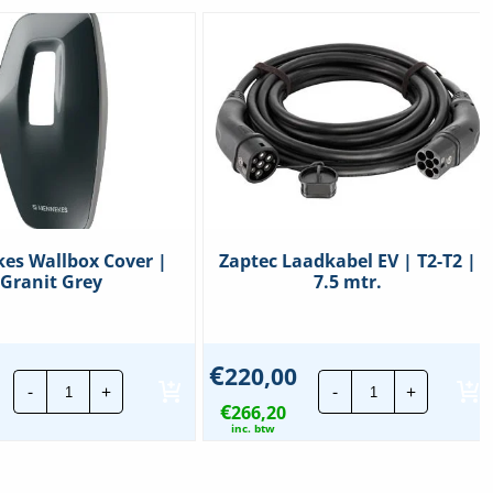
es Wallbox Cover |
Zaptec Laadkabel EV | T2-T2 |
Granit Grey
7.5 mtr.
€
220,00
Mennekes
Zaptec
-
+
-
+
Wallbox
Laadkabel
€
Cover
266,20
EV
|
|
inc. btw
Granit
T2-
Grey
T2
hoeveelheid
|