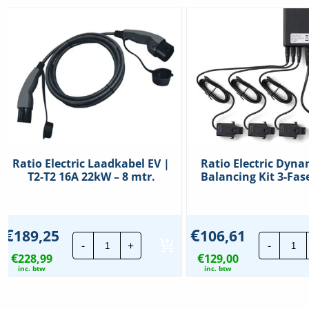
Ratio Electric Laadkabel EV |
Ratio Electric Dyna
T2-T2 16A 22kW – 8 mtr.
Balancing Kit 3-Fas
€
€
189,25
106,61
Ratio
Rat
-
+
-
Electric
Ele
€
€
228,99
Laadkabel
129,00
Dy
EV
Lo
inc. btw
inc. btw
|
Ba
T2-
Kit
T2
3-