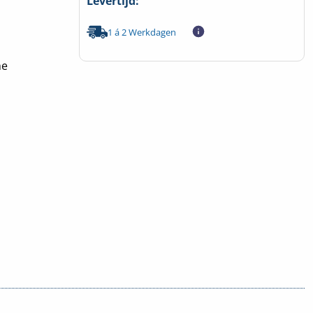
Levertijd:
1 á 2 Werkdagen
he