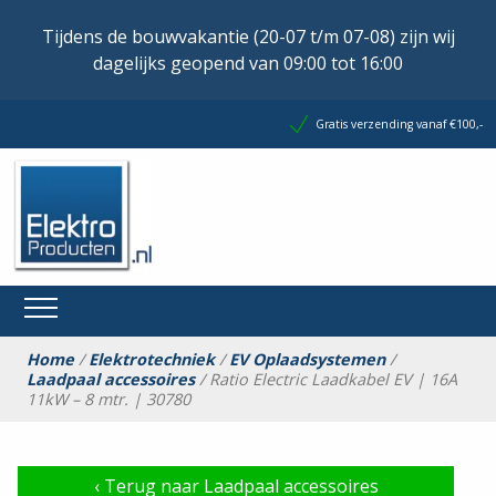
Tijdens de bouwvakantie (20-07 t/m 07-08) zijn wij
dagelijks geopend van 09:00 tot 16:00
Gratis verzending vanaf €100,-
Home
/
Elektrotechniek
/
EV Oplaadsystemen
/
Laadpaal accessoires
/ Ratio Electric Laadkabel EV | 16A
11kW – 8 mtr. | 30780
‹
Terug naar Laadpaal accessoires