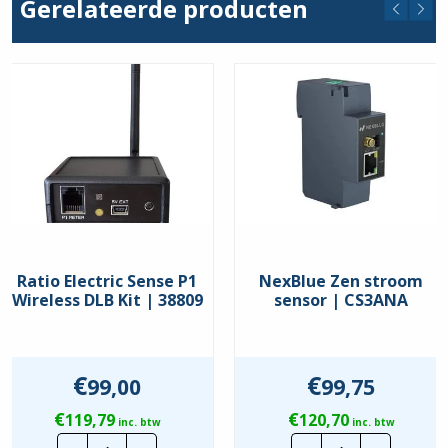
Gerelateerde producten
Ratio Electric Sense P1
NexBlue Zen stroom
Wireless DLB Kit | 38809
sensor | CS3ANA
€
€
99,00
99,75
€
€
119,79
120,70
inc. btw
inc. btw
Ratio
NexBlue