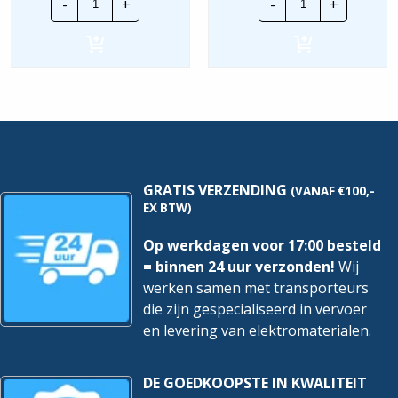
-
+
-
+
Electric
Zen
Sense
stroom
P1
sensor
Wireless
|
DLB
CS3ANA
Kit
hoeveelheid
|
38809
hoeveelheid
GRATIS VERZENDING
(VANAF €100,-
EX BTW)
Op werkdagen voor 17:00 besteld
= binnen 24 uur verzonden!
Wij
werken samen met transporteurs
die zijn gespecialiseerd in vervoer
en levering van elektromaterialen.
DE GOEDKOOPSTE IN KWALITEIT