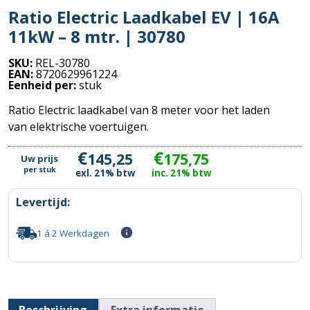
Ratio Electric Laadkabel EV | 16A
11kW – 8 mtr. | 30780
SKU:
REL-30780
EAN:
8720629961224
Eenheid per:
stuk
Ratio Electric laadkabel van 8 meter voor het laden
van elektrische voertuigen.
€
€
145,25
175,75
Uw prijs
per
stuk
exl. 21% btw
inc. 21% btw
Levertijd:
1 á 2 Werkdagen