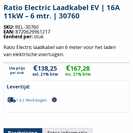
Ratio Electric Laadkabel EV | 16A
11kW – 6 mtr. | 30760
SKU:
REL-30760
EAN:
8720629961217
Eenheid per:
stuk
Ratio Electric laadkabel van 6 meter voor het laden
van elektrische voertuigen.
€
€
138,25
167,28
Uw prijs
per
stuk
exl. 21% btw
inc. 21% btw
Levertijd:
1 á 2 Werkdagen