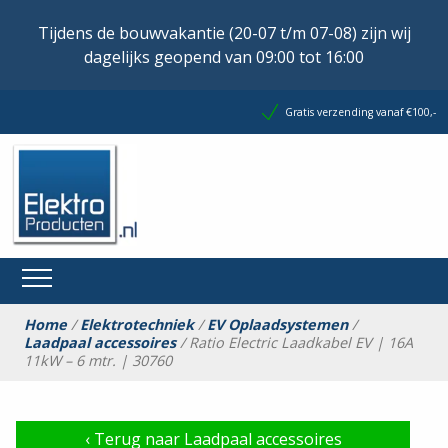
Tijdens de bouwvakantie (20-07 t/m 07-08) zijn wij
dagelijks geopend van 09:00 tot 16:00
Gratis verzending vanaf €100,-
Home
/
Elektrotechniek
/
EV Oplaadsystemen
/
Laadpaal accessoires
/ Ratio Electric Laadkabel EV | 16A
11kW – 6 mtr. | 30760
‹
Terug naar Laadpaal accessoires