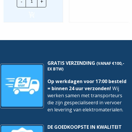
-
+
Wallbox
Cover
|
Granit
Grey
hoeveelheid
GRATIS VERZENDING
(VANAF €100,-
EX BTW)
Op werkdagen voor 17:00 besteld
= binnen 24 uur verzonden!
Wij
werken samen met transporteurs
die zijn gespecialiseerd in vervoer
en levering van elektromaterialen.
DE GOEDKOOPSTE IN KWALITEIT