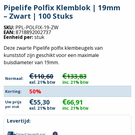
Pipelife Polfix Klemblok | 19mm
– Zwart | 100 Stuks
SKU:
PPL-POLFIX-19-ZW
EAN:
8718892002737
Eenheid per:
stuk
Deze zwarte Pipelife polfix klembeugels van
kunststof zijn geschikt voor een maximale
buisdiameter van 19mm.
€
€
110,60
133,83
Normaal:
exl. 21% btw
inc. 21% btw
50%
Korting:
€
€
55,30
66,91
Uw prijs
per
stuk
exl. 21% btw
inc. 21% btw
Levertijd:
Direct leverbaar