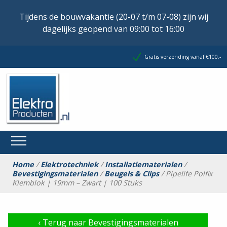
Tijdens de bouwvakantie (20-07 t/m 07-08) zijn wij
dagelijks geopend van 09:00 tot 16:00
Gratis verzending vanaf €100,-
Home
/
Elektrotechniek
/
Installatiematerialen
/
Bevestigingsmaterialen
/
Beugels & Clips
/ Pipelife Polfix
Klemblok | 19mm – Zwart | 100 Stuks
‹
Terug naar Bevestigingsmaterialen