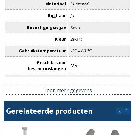
Materiaal
Kunststof
Rijgbaar
Ja
Bevestigingswijze
Klem
Kleur
Zwart
Gebruikstemperatuur
-25 – 60 °C
Geschikt voor
Nee
beschermslangen
Gesloten
Nee
Toon meer gegevens
Halogeenvrij
Nee
Kwaliteitsklasse
Polyvinylchloride (PVC)
Gerelateerde producten
Max. aantal buizen
1
Met inlage
Nee