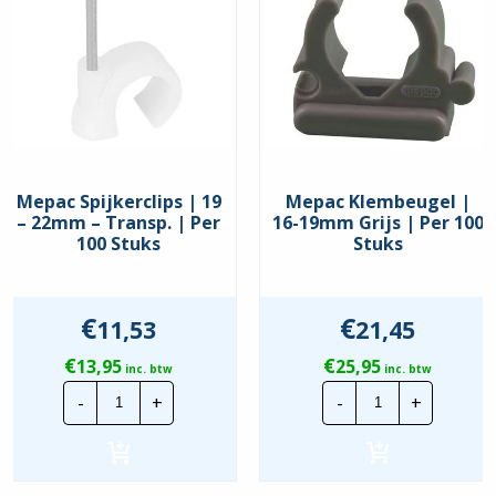
Met muurpakking
Nee
UV-bestendig
Ja
Food Contact Material
Nee
REACH
Nee
Mepac Spijkerclips | 19
Mepac Klembeugel |
– 22mm – Transp. | Per
16-19mm Grijs | Per 100
100 Stuks
Stuks
€
€
11,53
21,45
€
€
13,95
25,95
inc. btw
inc. btw
Mepac
Mepac
-
+
-
+
Spijkerclips
Klembeugel
|
|
19
16-
-
19mm
22mm
Grijs
-
|