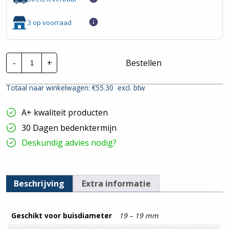
3 op voorraad
Pipelife
-
+
Bestellen
Polfix
Klemblok
|
Totaal naar winkelwagen: €
55.30
excl. btw
19mm
-
Zwart
A+ kwaliteit producten
|
100
30 Dagen bedenktermijn
Stuks
hoeveelheid
Deskundig advies nodig?
Beschrijving
Extra informatie
Geschikt voor buisdiameter
19 – 19 mm