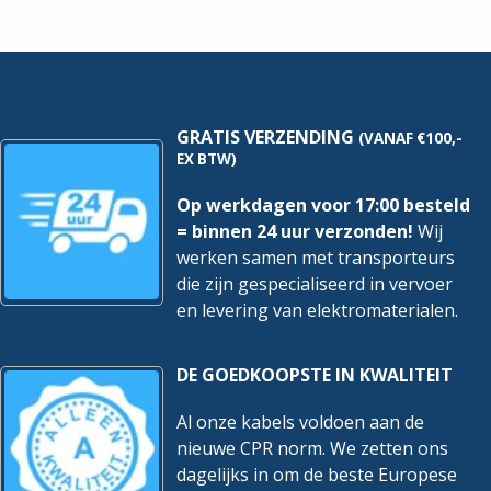
Transp.
Per
|
100
Per
Stuks
100
hoeveelheid
Stuks
hoeveelheid
GRATIS VERZENDING
(VANAF €100,-
EX BTW)
Op werkdagen voor 17:00 besteld
= binnen 24 uur verzonden!
Wij
werken samen met transporteurs
die zijn gespecialiseerd in vervoer
en levering van elektromaterialen.
DE GOEDKOOPSTE IN KWALITEIT
Al onze kabels voldoen aan de
nieuwe CPR norm. We zetten ons
dagelijks in om de beste Europese