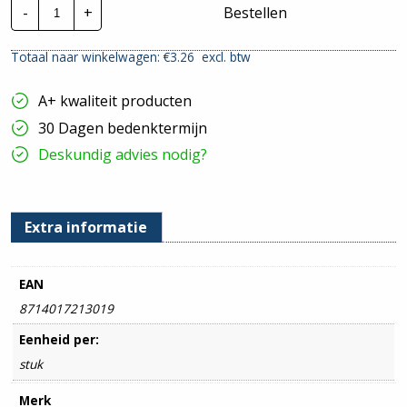
Mepac
-
+
Bestellen
Spijkerclips
|
2,75
Totaal naar winkelwagen: €
3.26
excl. btw
-
4mm
-
A+ kwaliteit producten
Wit
|
30 Dagen bedenktermijn
Per
100
Deskundig advies nodig?
stuks
hoeveelheid
Extra informatie
EAN
8714017213019
Eenheid per:
stuk
Merk