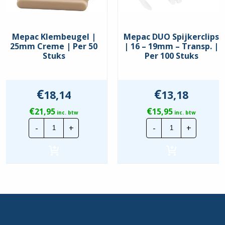
Mepac Klembeugel |
Mepac DUO Spijkerclips
25mm Creme | Per 50
| 16 – 19mm – Transp. |
Stuks
Per 100 Stuks
€
€
18,14
13,18
€
€
21,95
15,95
inc. btw
inc. btw
Mepac
Mepac
-
+
-
+
Klembeugel
DUO
|
Spijkerclips
25mm
|
Creme
16
|
-
Per
19mm
50
-
Stuks
Transp.
hoeveelheid
|
Per
100
Stuks