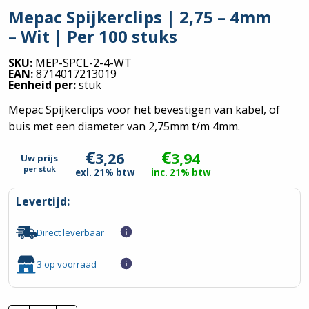
Mepac Spijkerclips | 2,75 – 4mm
– Wit | Per 100 stuks
SKU:
MEP-SPCL-2-4-WT
EAN:
8714017213019
Eenheid per:
stuk
Mepac Spijkerclips voor het bevestigen van kabel, of
buis met een diameter van 2,75mm t/m 4mm.
€
€
3,26
3,94
Uw prijs
per
stuk
exl. 21% btw
inc. 21% btw
Levertijd:
Direct leverbaar
3 op voorraad