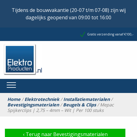
Tijdens de bouwvakantie (20-07 t/m 07-08) zijn wij
dagelijks geopend van 09:00 tot 16:00
Gratis verzending vanaf €100,-
Home
/
Elektrotechniek
/
Installatiematerialen
/
Bevestigingsmaterialen
/
Beugels & Clips
/ Mepac
Spijkerclips | 2,75 – 4mm – Wit | Per 100 stuks
‹
Terug naar Bevestigingsmaterialen