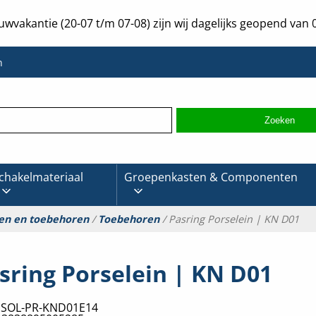
uwvakantie (20-07 t/m 07-08) zijn wij dagelijks geopend van 0
n
chakelmateriaal
Groepenkasten & Componenten
en en toebehoren
/
Toebehoren
/ Pasring Porselein | KN D01
sring Porselein | KN D01
:
SOL-PR-KND01E14