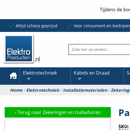
Tijdens de bo
Altijd scherp geprijsd
Voor consument en bedrijve
Elektrotechniek
Kabels en Draad
S
Home
/
Elektrotechniek
/
Installatiematerialen
/
Zekering
Pa
‹
Terug naar Zekeringen en toebehoren
SKU