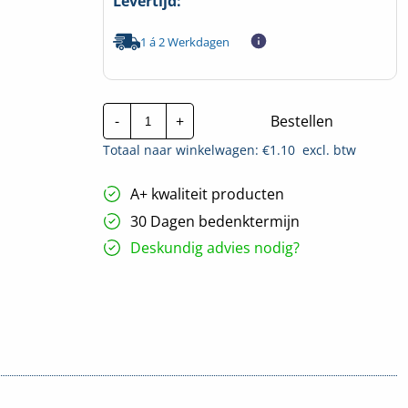
Levertijd:
1 á 2 Werkdagen
Pasring
-
+
Bestellen
Porselein
|
Totaal naar winkelwagen: €
1.10
excl. btw
KN
D01
hoeveelheid
A+ kwaliteit producten
30 Dagen bedenktermijn
Deskundig advies nodig?