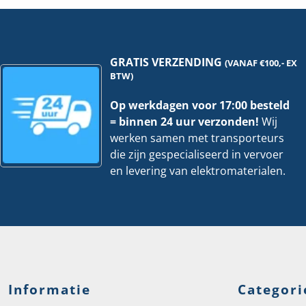
500V
hoev
hoeveelheid
GRATIS VERZENDING
(VANAF €100,- EX
BTW)
Op werkdagen voor 17:00 besteld
= binnen 24 uur verzonden!
Wij
werken samen met transporteurs
die zijn gespecialiseerd in vervoer
en levering van elektromaterialen.
Informatie
Categori