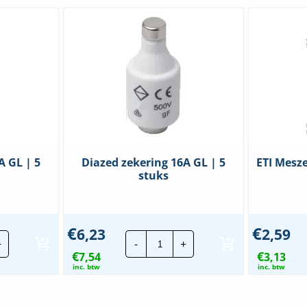
A GL | 5
Diazed zekering 16A GL | 5
ETI Mesz
stuks
€
€
6,23
2,59
ed
Diazed
+
-
+
ring
zekering
€
€
7,54
16A
3,13
GL
inc. btw
inc. btw
|
5
s
stuks