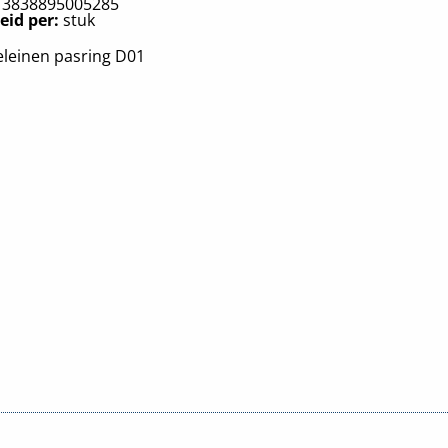
:
3838895005285
eid per:
stuk
eleinen pasring D01