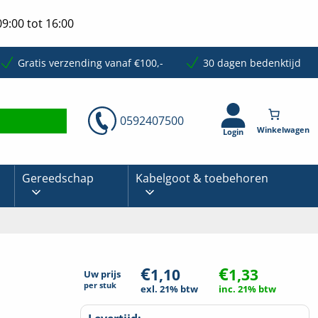
9:00 tot 16:00
Gratis verzending vanaf €100,-
30 dagen bedenktijd
0592407500
Login
Gereedschap
Kabelgoot & toebehoren
€
€
1,10
1,33
Uw prijs
per
stuk
exl. 21% btw
inc. 21% btw