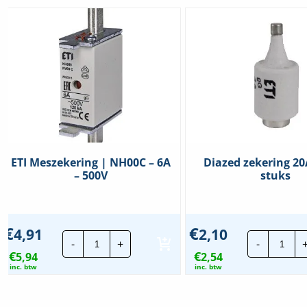
ETI Meszekering | NH00C – 6A
Diazed zekering 20
– 500V
stuks
€
€
4,91
2,10
ETI
Diaz
-
+
-
Meszekering
zeke
€
€
5,94
|
2,54
20A
NH00C
GL
inc. btw
inc. btw
-
|
6A
5
-
stuk